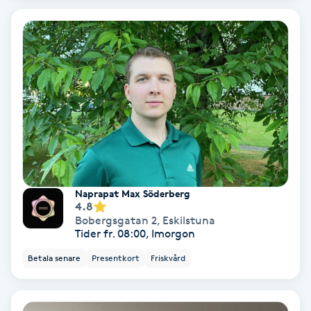
Terapi
Thaimassage
Toning
Torr hårbotten
Torrborstning
Naprapat Max Söderberg
Triggerpunktsmassage
4.8
Bobergsgatan 2
,
Eskilstuna
Tider fr. 08:00, Imorgon
Trådning
Betala senare
Presentkort
Friskvård
Träning