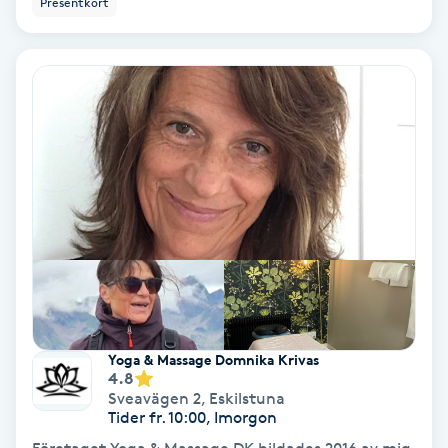
Presentkort
Ansiktsbehandling djuprengörande
B
Babylights
Balayage
Bambumassage
Barber
Barnklippning
Yoga & Massage Domnika Krivas
4.8
BIAB
Sveavägen 2
,
Eskilstuna
Tider fr. 10:00, Imorgon
Blowout