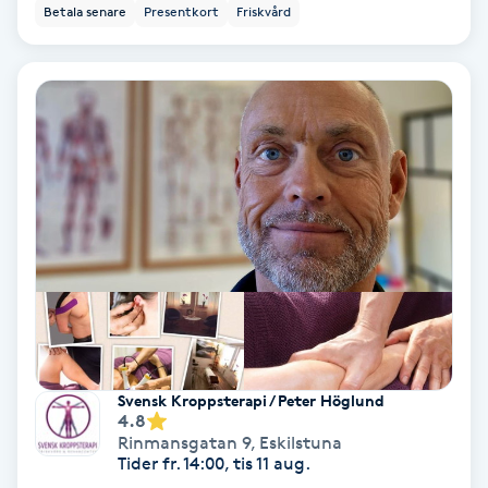
Betala senare
Presentkort
Friskvård
Personlig tränare
Picolaser
Piercing
Pigmentbehandling
Pigmentfläckar
Plastikkirurgi
Svensk Kroppsterapi / Peter Höglund
Powder brows
4.8
Rinmansgatan 9
,
Eskilstuna
Tider fr. 14:00, tis 11 aug.
Power Yoga