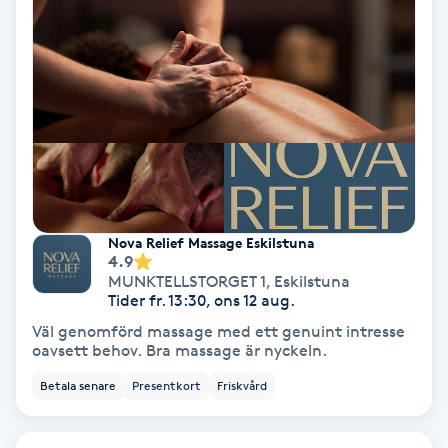
Gruppträning
Gua Sha-massage
H
Hatha Yoga
Headspa
Nova Relief Massage Eskilstuna
4.9
MUNKTELLSTORGET 1
,
Eskilstuna
Healing
Tider fr. 13:30, ons 12 aug.
Väl genomförd massage med ett genuint intresse
oavsett behov. Bra massage är nyckeln.
Herrklippning
Betala senare
Presentkort
Friskvård
HIFU