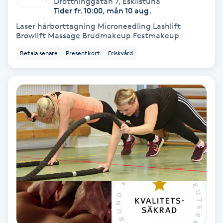
Drottninggatan 7
,
Eskilstuna
Color correction
Tider fr. 10:00, mån 10 aug.
Laser hårborttagning Microneedling Lashlift
Cryoterapi
Browlift Massage Brudmakeup Festmakeup
D
Betala senare
Presentkort
Friskvård
Damklippning
Dermapen
Diamantslipning
E
Enzympeeling
Extensions