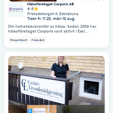
Extensions borttagning
Hälsoföretaget Corporis AB
4.9
Fristadstorget 4
,
Eskilstuna
Eyeliner-tatuering
Tider fr. 11:25, mån 10 aug.
F
Din helhetsleverantör av hälsa. Sedan 2006 har
hälsoföretaget Corporis varit aktivt i Eski...
Face framing
Presentkort
Friskvård
Faceliftmassage
Fet hårbotten
Fettreducering
Fibromassage
Fillers