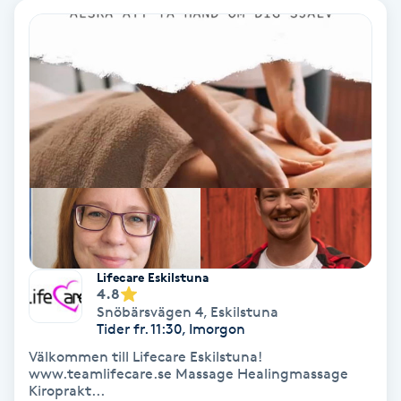
Keratinbehandling
Kinesiologi
Kinesisk medicin
Kiropraktik
Klangmassage
Lifecare Eskilstuna
Klippning
4.8
Snöbärsvägen 4
,
Eskilstuna
Tider fr. 11:30, Imorgon
Klippning & Slingor
Välkommen till Lifecare Eskilstuna!
www.teamlifecare.se Massage Healingmassage
Klippning ungdom
Kiroprakt...