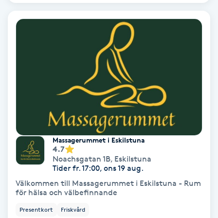
Samtalsterapi
Senioryoga
Shiatsu
Singelfransar
Sjukgymnastik
Massagerummet i Eskilstuna
4.7
Skalpmassage
Noachsgatan 1B
,
Eskilstuna
Tider fr. 17:00, ons 19 aug.
Skinbooster
Välkommen till Massagerummet i Eskilstuna - Rum
för hälsa och välbefinnande
Sklerosering
Presentkort
Friskvård