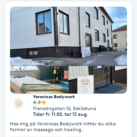
Osteopati
P
Paraffinbehandling
Pedikyr
Pensionärklippning
Permanent
Veronicas Bodywork
Permanent hårborttagning
4.9
Franzéngatan 10
,
Eskilstuna
Tider fr. 11:00, tor 13 aug.
Permanent ögonbrynsmakeup
Hos mig på Veronicas Bodywork hittar du olika
former av massage och healing.
Personal shopper