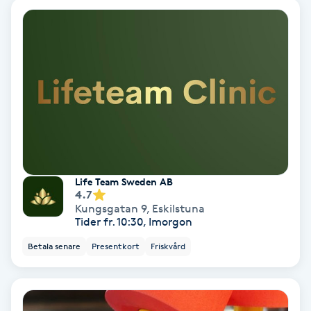
Nagelvård
Naglar borttagning
Naglar reparation
Naprapati
Life Team Sweden AB
Navelpiercing
4.7
Kungsgatan 9
,
Eskilstuna
Tider fr. 10:30, Imorgon
NBE-massage
Betala senare
Presentkort
Friskvård
Ny frisyr
O