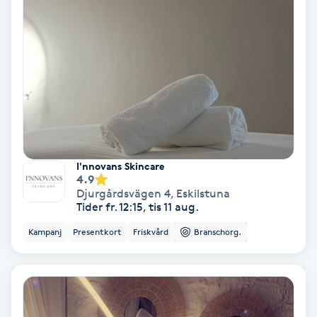
Tvätt & Fön
V
Vaccination
Vampyrbehandling
Vaxning
I'nnovans Skincare
Vaxning brasiliansk
4.9
Djurgårdsvägen 4
,
Eskilstuna
Tider fr. 12:15, tis 11 aug.
Veterinär
Kampanj
Presentkort
Friskvård
Branschorg.
Vibrationsmassage
Vinyasa Yoga