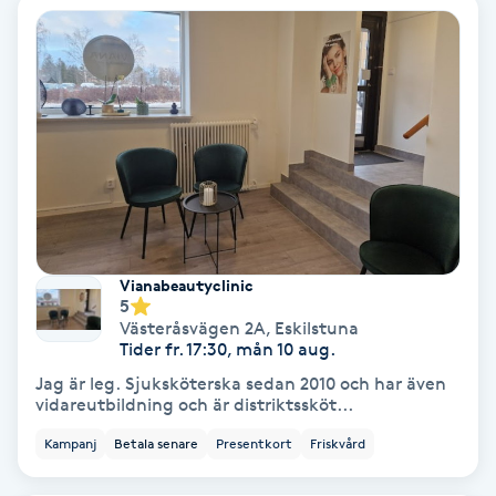
IPL
IPL hårborttagning
IR-massage
J
Japansk massage
Vianabeautyclinic
K
5
Västeråsvägen 2A
,
Eskilstuna
K18
Tider fr. 17:30, mån 10 aug.
Jag är leg. Sjuksköterska sedan 2010 och har även
vidareutbildning och är distriktssköt...
Katun fransar
Kampanj
Betala senare
Presentkort
Friskvård
Kemisk peeling