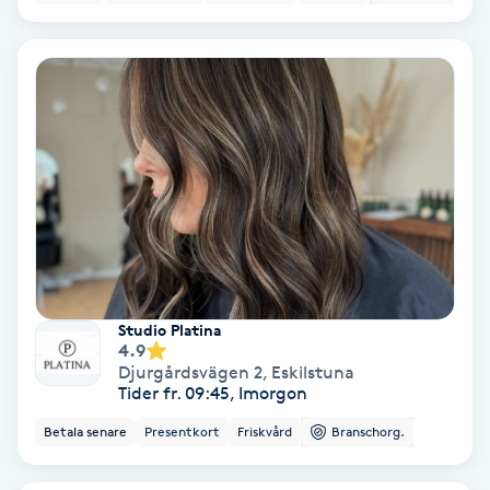
Hypnos
Hårborttagning
Hårbottenbehandling
Hårförlängning
Hårvård
Hälsa
Studio Platina
4.9
Djurgårdsvägen 2
,
Eskilstuna
Hälsprickor
Tider fr. 09:45, Imorgon
I
Betala senare
Presentkort
Friskvård
Branschorg.
Idrottsmassage