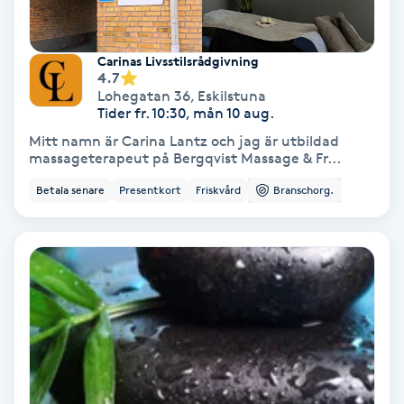
Fotmassage
Carinas Livsstilsrådgivning
Fotsvamp
4.7
Lohegatan 36
,
Eskilstuna
Tider fr. 10:30, mån 10 aug.
Fotvård
Mitt namn är Carina Lantz och jag är utbildad
massageterapeut på Bergqvist Massage & Fr...
Fransar
Betala senare
Presentkort
Friskvård
Branschorg.
Fransborttagning
Fransfärgning
Fransförlängning
Fransförlängning Megavolym