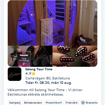
Hollywood Peel
Hot Stone Massage
Hot yoga
Hudföryngring
Huduppstramning
Salong Your Time
Hudvård
4.9
Carlavägen 80
,
Eskilstuna
Tider fr. 08:30, mån 10 aug.
Hyaluronsyra
Välkommen till Salong Your Time - Vi driver
Eskilstunas största skönhetsoas.
Hyperhidros
Kampanj
Betala senare
Presentkort
Friskvård
Branschorg.