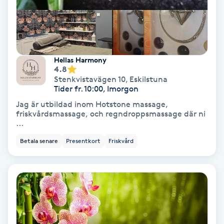
Fransförlängning Volym
Fransk manikyr
Hellas Harmony
4.8
Fransrengöring
Stenkvistavägen 10
,
Eskilstuna
Tider fr. 10:00, Imorgon
Frekvensterapi
Jag är utbildad inom Hotstone massage,
friskvårdsmassage, och regndroppsmassage där ni
...
Friskvård
Betala senare
Presentkort
Friskvård
Friskvårdsmassage
Frisör
Funktionsanalys