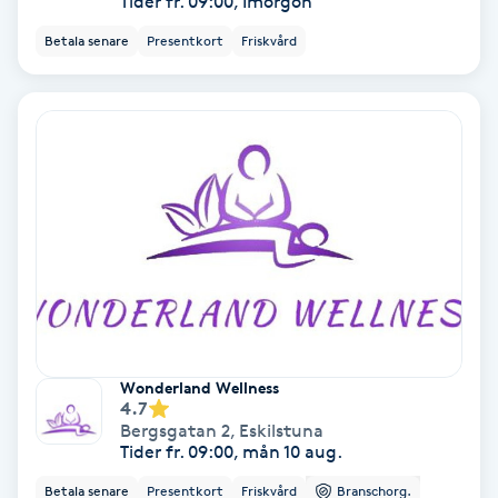
Tider fr. 09:00, Imorgon
Medium
Betala senare
Presentkort
Friskvård
Megavolymfransar
Melasma
Mesoterapi
MicroPen
Microshading
Wonderland Wellness
Mixfransar
4.7
Bergsgatan 2
,
Eskilstuna
N
Tider fr. 09:00, mån 10 aug.
Betala senare
Presentkort
Friskvård
Branschorg.
Nagelförlängning