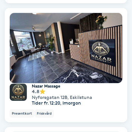
Laserbehandling
Lashlift Keratin
LED-ljusterapi
Liktornar
LPG
LPG-behandling
Nazar Massage
4.8
Nyforsgatan 12B
,
Eskilstuna
LPG-massage
Tider fr. 12:20, Imorgon
Presentkort
Friskvård
Luggklippning