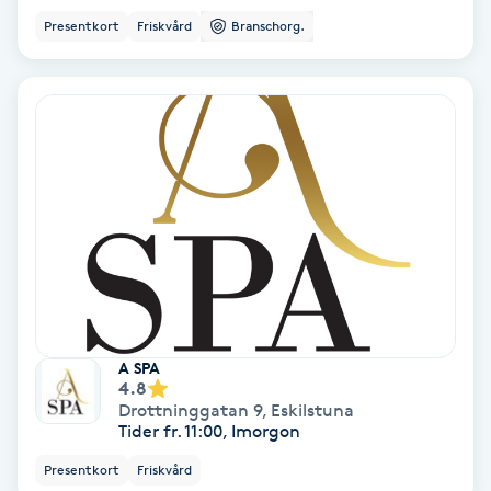
Presentkort
Friskvård
Branschorg.
Koppningsmassage
Kosmetisk tatuering
Kostrådgivning
Kroppsinpackning
Kroppspeeling
Käkledsbehandling
A SPA
4.8
Kärlbehandling
Drottninggatan 9
,
Eskilstuna
Tider fr. 11:00, Imorgon
L
Presentkort
Friskvård