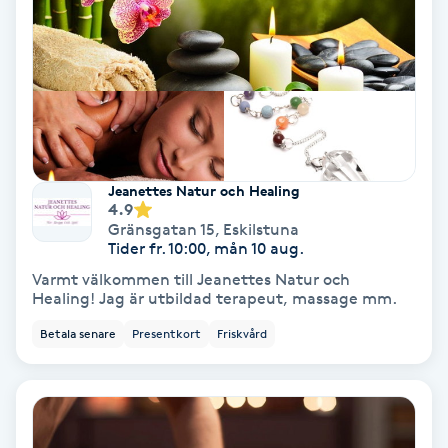
Färgning
Föning
G
Gel naglar
Jeanettes Natur och Healing
4.9
Gelenaglar
Gränsgatan 15
,
Eskilstuna
Tider fr. 10:00, mån 10 aug.
Gellack
Varmt välkommen till Jeanettes Natur och
Healing! Jag är utbildad terapeut, massage mm.
Gellack med förstärkning
Betala senare
Presentkort
Friskvård
Gravidmassage
Gravidyoga