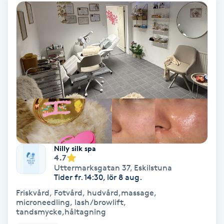
Spa
Spa manikyr & pedikyr
Spa-manikyr
Spa-pedikyr
Spraytan
Nilly silk spa
4.7
Stylist
Uttermarksgatan 37
,
Eskilstuna
Tider fr. 14:30, lör 8 aug.
Sugaring
Friskvård, Fotvård, hudvård,massage,
microneedling, lash/browlift,
tandsmycke,håltagning
Svensk massage