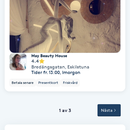
Volymfransar
Vårtor
Y
Yin Yoga
May Beauty House
4.4
Yoga
Bredängsgatan
,
Eskilstuna
Tider fr. 13:00, Imorgon
Yoga Nidra
Betala senare
Presentkort
Friskvård
Yogamassage
Z
1 av 3
Nästa
Zonterapi