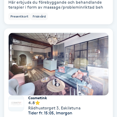
Här erbjuds du förebyggande och behandlande
terapier i form av massage/probleminriktad beh
PRP (Platelet Rich Plasma)
Presentkort
Friskvård
PRX-T33
Psoriasis
PT
R
Radiofrekvens
Rakning
Cosmetink
4.8
Reflexologi
Rådhustorget 3
,
Eskilstuna
Tider fr. 15:05, Imorgon