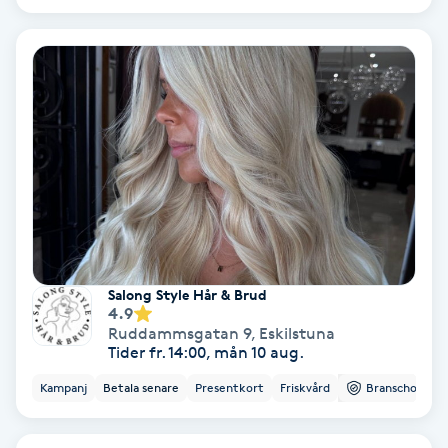
Skoinlägg
Skägg
Skäggfärgning
Skäggklippning
Skäggtrimmning
Salong Style Hår & Brud
4.9
Skönhet
Ruddammsgatan 9
,
Eskilstuna
Tider fr. 14:00, mån 10 aug.
Slingor
Kampanj
Betala senare
Presentkort
Friskvård
Branschorg.
Sockring