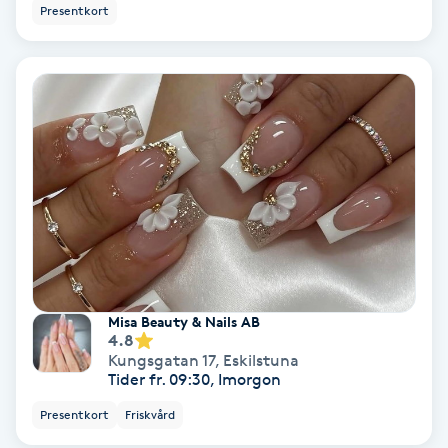
Presentkort
Svettbehandling
T
Tuina-massage
Taktil massage
Tandblekning
Tandläkare
Misa Beauty & Nails AB
Tatuering
4.8
Kungsgatan 17
,
Eskilstuna
Tider fr. 09:30, Imorgon
Tatueringsborttagning
Presentkort
Friskvård