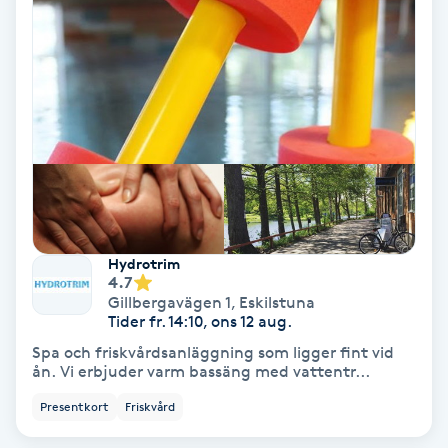
Olaplex
Olaplexbehandling
Ombre
Ombre brows
Ombre naglar
Hydrotrim
4.7
Optiker
Gillbergavägen 1
,
Eskilstuna
Tider fr. 14:10, ons 12 aug.
Spa och friskvårdsanläggning som ligger fint vid
Ortobionomi
ån. Vi erbjuder varm bassäng med vattentr...
Presentkort
Friskvård
Ortopedi