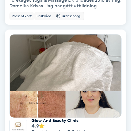
Företaget Yoga & Massage DK bildades 2016 av mig,
Domnika Krivas. Jag har gått utbildning ...
Bottenfärg
Presentkort
Friskvård
Branschorg.
Brynformning
Brynfärgning
Brynplockning
Bröllopsuppsättning
C
Celluliter
Coachning
Glow And Beauty Clinic
4.9