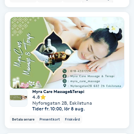
Nagelförlängning akryl
Nagelförlängning gelé
Nagelförlängning glasfiber
Nagelförlängning silke
Nagelförstärkning
Myra Care Massage&Terapi
4.8
Nagelklippning
Nyforsgatan 2B
,
Eskilstuna
Tider fr. 10:00, lör 8 aug.
Nagelsvamp
Betala senare
Presentkort
Friskvård
Nageltrång