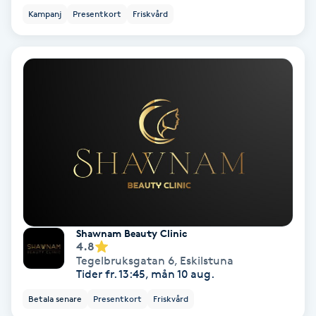
Regndroppsmassage
Kampanj
Presentkort
Friskvård
Reiki
Reikihealing
Reiki massage
Restorative Yoga
Rosacea
Shawnam Beauty Clinic
Rosenmetoden
4.8
Tegelbruksgatan 6
,
Eskilstuna
Tider fr. 13:45, mån 10 aug.
Ryggmassage
Betala senare
Presentkort
Friskvård
S