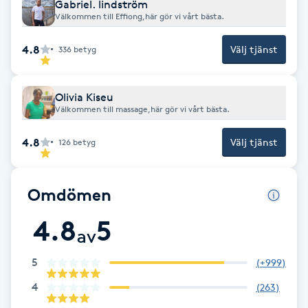
Gabriel. lindström
Välkommen till Effiong,här gör vi vårt bästa.
Gua Sha-massage
4.8
Välj tjänst
336
betyg
H
Hatha Yoga
Olivia Kiseu
Välkommen till massage,här gör vi vårt bästa.
Headspa
4.8
Välj tjänst
126
betyg
Healing
Omdömen
Herrklippning
4.8
5
av
HIFU
5
(
+999
)
Hollywood Peel
4
(
263
)