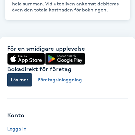
hela summan. Vid utebliven ankomst debiteras 
även den totala kostnaden för bokningen.
LED-ljusterapi
Liktornar
För en smidigare upplevelse
LPG
LPG-behandling
Bokadirekt för företag
Läs mer
Företagsinloggning
LPG-massage
Luggklippning
Konto
Lymfmassage
Logga in
Läpptatuering