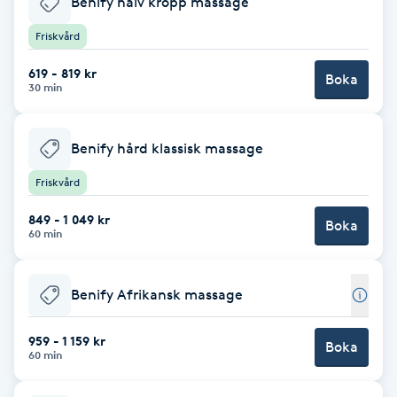
Benify halv kropp massage
Cryoterapi
D
Friskvård
Damklippning
619 - 819 kr
Boka
30 min
Dermapen
Benify hård klassisk massage
Diamantslipning
Friskvård
E
849 - 1 049 kr
Boka
60 min
Enzympeeling
Extensions
Benify Afrikansk massage
959 - 1 159 kr
Extensions borttagning
Boka
60 min
Eyeliner-tatuering