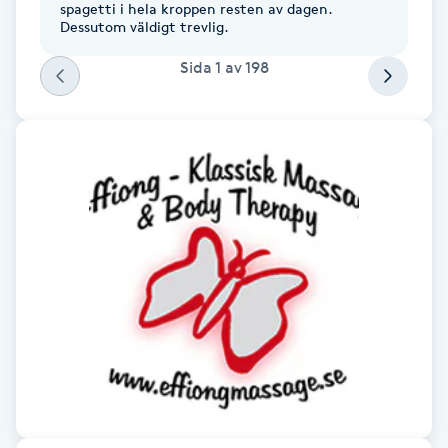
spagetti i hela kroppen resten av dagen.
Hårborttagning
Dessutom väldigt trevlig.
Hårbottenbehandling
Sida
1
av
198
Hårförlängning
Hårvård
Hälsa
Hälsprickor
I
Idrottsmassage
IPL