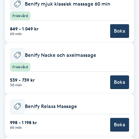
Benify mjuk klassisk massage 60 min
Fotsvamp
Friskvård
Fotvård
849 - 1 049 kr
Boka
60 min
Fransar
Benify Nacke och axelmassage
Fransborttagning
Friskvård
Fransfärgning
539 - 739 kr
Boka
30 min
Fransförlängning
Benify Relaxs Massage
Fransförlängning Megavolym
998 - 1 198 kr
Boka
Fransförlängning Volym
60 min