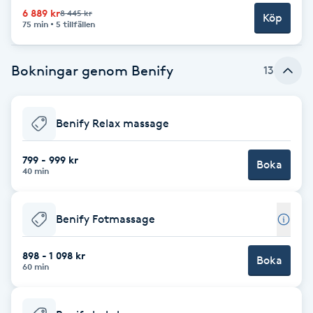
6 889 kr
8 445 kr
Köp
Brynformning
75 min
5 tillfällen
Brynfärgning
Bokningar genom Benify
13
Brynplockning
Benify Relax massage
Bröllopsuppsättning
799 - 999 kr
C
Boka
40 min
Celluliter
Benify Fotmassage
Coachning
898 - 1 098 kr
Boka
60 min
Color correction