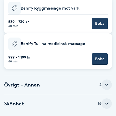
Fransk manikyr
Benify Ryggmassage mot värk
Fransrengöring
539 - 739 kr
Boka
30 min
Frekvensterapi
Benify Tui-na medicinsk massage
Friskvård
999 - 1 199 kr
Boka
60 min
Friskvårdsmassage
Frisör
Övrigt - Annan
2
Funktionsanalys
Skönhet
16
Färgning