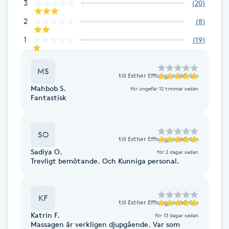
3
(
20
)
Hot Stone Massage
2
(
8
)
Hot yoga
1
(
19
)
Hudföryngring
MS
till
Esther Effiong Lindström
Mahbob S.
för ungefär 12 timmar sedan
Huduppstramning
Fantastisk
Hudvård
SO
till
Esther Effiong Lindström
Hyaluronsyra
Sadiya O.
för 2 dagar sedan
Trevligt bemötande. Och Kunniga personal.
Hyperhidros
KF
till
Esther Effiong Lindström
Hypnos
Katrin F.
för 13 dagar sedan
Massagen är verkligen djupgående. Var som