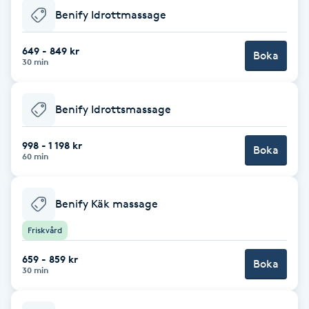
Benify Idrottmassage
F
649 - 849 kr
Face framing
Boka
30 min
Faceliftmassage
Benify Idrottsmassage
Fet hårbotten
998 - 1 198 kr
Boka
60 min
Fettreducering
Benify Käk massage
Fibromassage
Friskvård
Fillers
659 - 859 kr
Boka
30 min
Fotmassage