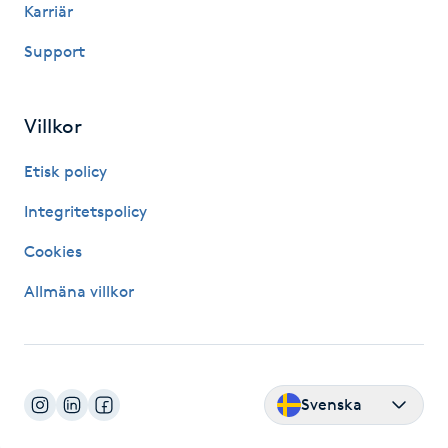
Karriär
Megavolymfransar
Support
Melasma
Villkor
Mesoterapi
Etisk policy
MicroPen
Integritetspolicy
Microshading
Cookies
Allmäna villkor
Mixfransar
N
Nagelförlängning
Svenska
Nagelförlängning akryl