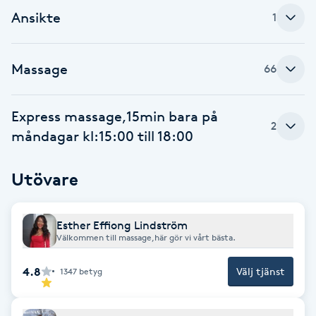
Föning
Ansikte
1
G
Massage
66
Gel naglar
Gelenaglar
Express massage,15min bara på
2
måndagar kl:15:00 till 18:00
Gellack
Utövare
Gellack med förstärkning
Esther Effiong Lindström
Gravidmassage
Välkommen till massage,här gör vi vårt bästa.
Gravidyoga
4.8
Välj tjänst
1347
betyg
Gruppträning