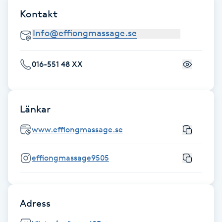
Kontakt
IPL hårborttagning
IR-massage
J
016-551 48 XX
Japansk massage
K
Länkar
K18
www.effiongmassage.se
Katun fransar
effiongmassage9505
Kemisk peeling
Adress
Keratinbehandling