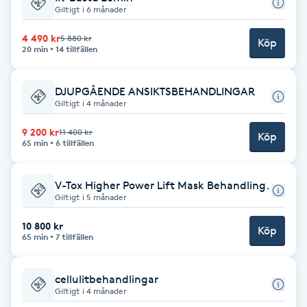
Giltigt i 6 månader
Babylights
4 490 kr
5 880 kr
Köp
20 min
14 tillfällen
Balayage
DJUPGÅENDE ANSIKTSBEHANDLINGAR
Bambumassage
Giltigt i 4 månader
9 200 kr
11 400 kr
Köp
Barber
65 min
6 tillfällen
Barnklippning
V-Tox Higher Power Lift Mask Behandling.
Giltigt i 5 månader
BIAB
10 800 kr
Köp
65 min
7 tillfällen
Blowout
cellulitbehandlingar
Giltigt i 4 månader
Bottenfärg