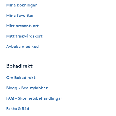
Mina bokningar
M
Mina favoriter
Makeup
Mitt presentkort
Manikyr & Pedikyr
Mitt friskvårdskort
Avboka med kod
Massage
Medial vägledning
Bokadirekt
Medicinsk massage
Om Bokadirekt
Blogg - Beautylabbet
Meditation
FAQ - Skönhetsbehandlingar
Medium
Fakta & Råd