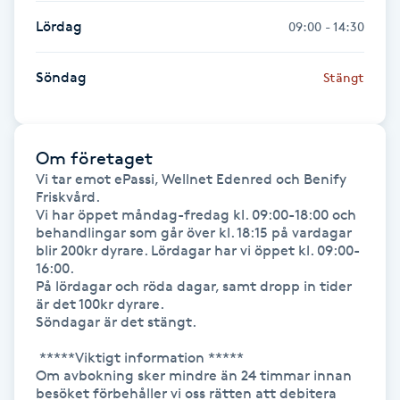
Kosmetisk tatuering
Lördag
09:00 - 14:30
Kostrådgivning
Söndag
Stängt
Kroppsinpackning
Om företaget
Kroppspeeling
Vi tar emot ePassi, Wellnet Edenred och Benify 
Friskvård.

Vi har öppet måndag-fredag kl. 09:00-18:00 och 
Käkledsbehandling
behandlingar som går över kl. 18:15 på vardagar 
blir 200kr dyrare. Lördagar har vi öppet kl. 09:00-
16:00.

Kärlbehandling
På lördagar och röda dagar, samt dropp in tider 
L
är det 100kr dyrare. 

Söndagar är det stängt.

Laserbehandling
 *****Viktigt information *****

Om avbokning sker mindre än 24 timmar innan 
besöket förbehåller vi oss rätten att debitera 
Lashlift Keratin