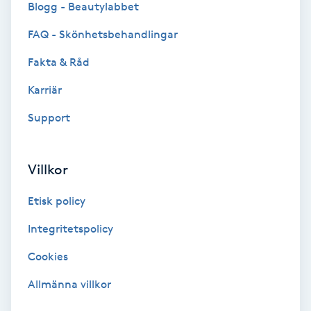
Blogg - Beautylabbet
Bottenfärg
FAQ - Skönhetsbehandlingar
Fakta & Råd
Brynformning
Karriär
Brynfärgning
Support
Brynplockning
Villkor
Bröllopsuppsättning
Etisk policy
C
Integritetspolicy
Celluliter
Cookies
Coachning
Allmänna villkor