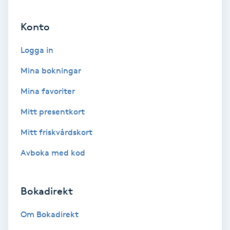
Ansiktsbehandling djuprengörande
Konto
B
Logga in
Babylights
Mina bokningar
Balayage
Mina favoriter
Bambumassage
Mitt presentkort
Mitt friskvårdskort
Barber
Avboka med kod
Barnklippning
Bokadirekt
BIAB
Om Bokadirekt
Blowout