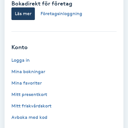
Bokadirekt för företag
Babylights
Läs mer
Företagsinloggning
Balayage
Bambumassage
Konto
Barber
Logga in
Mina bokningar
Barnklippning
Mina favoriter
BIAB
Mitt presentkort
Mitt friskvårdskort
Blowout
Avboka med kod
Bottenfärg