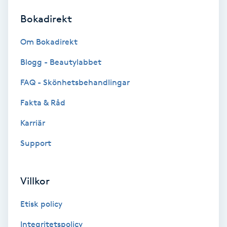
Bokadirekt
Brynformning
Om Bokadirekt
Brynfärgning
Blogg - Beautylabbet
Brynplockning
FAQ - Skönhetsbehandlingar
Fakta & Råd
Bröllopsuppsättning
C
Karriär
Support
Celluliter
Coachning
Villkor
Color correction
Etisk policy
Integritetspolicy