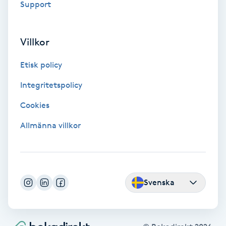
Support
F
Face framing
Villkor
Etisk policy
Faceliftmassage
Integritetspolicy
Fet hårbotten
Cookies
Fettreducering
Allmänna villkor
Fibromassage
Fillers
Svenska
Fotmassage