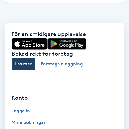
Brynformning
Brynfärgning
För en smidigare upplevelse
Brynplockning
Bokadirekt för företag
Bröllopsuppsättning
Läs mer
Företagsinloggning
C
Celluliter
Konto
Coachning
Logga in
Color correction
Mina bokningar