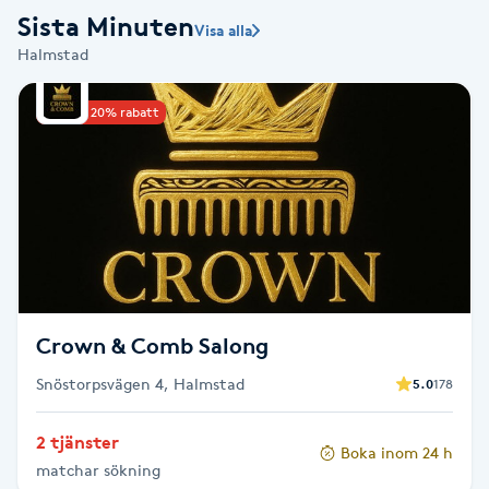
Sista Minuten
Visa alla
Babylights
Halmstad
Balayage
Upp till 20% rabatt
Bambumassage
Barber
Barnklippning
Crown & Comb Salong
BIAB
Snöstorpsvägen 4, Halmstad
5.0
178
Blowout
2 tjänster
Boka inom 24 h
Bottenfärg
matchar sökning