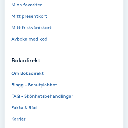
Cryoterapi
Mina favoriter
D
Mitt presentkort
Damklippning
Mitt friskvårdskort
Avboka med kod
Dermapen
Diamantslipning
Bokadirekt
E
Om Bokadirekt
Enzympeeling
Blogg - Beautylabbet
Extensions
FAQ - Skönhetsbehandlingar
Fakta & Råd
Extensions borttagning
Karriär
Eyeliner-tatuering