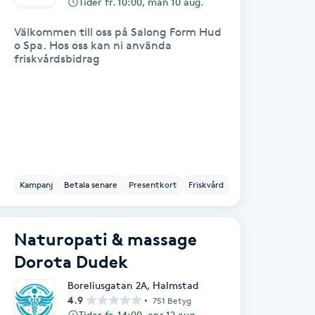
Tider fr. 10:00, mån 10 aug.
Välkommen till oss på Salong Form Hud
o Spa. Hos oss kan ni använda
friskvårdsbidrag
Kampanj
Betala senare
Presentkort
Friskvård
Naturopati & massage
Dorota Dudek
Boreliusgatan 2A
,
Halmstad
4.9
751 Betyg
Tider fr. 14:00, ons 12 aug.