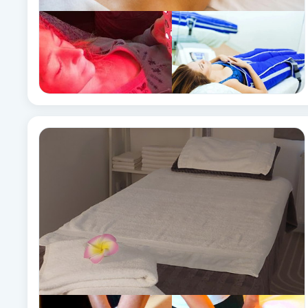
Fransk manikyr
Fransrengöring
Frekvensterapi
Friskvård
Friskvårdsmassage
Frisör
Funktionsanalys
Färgning