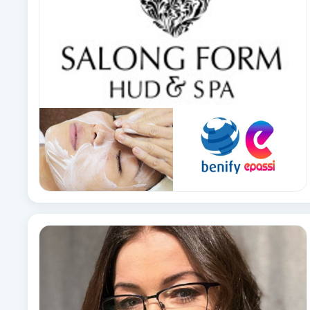
Brynformning
Brynfärgning
Brynplockning
Bröllopsuppsättning
C
Celluliter
Coachning
Color correction