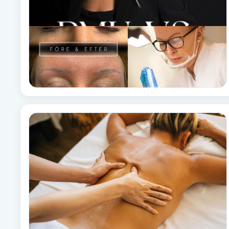
Fotsvamp
Fotvård
Fransar
Fransborttagning
Fransfärgning
Fransförlängning
Fransförlängning Megavolym
Fransförlängning Volym