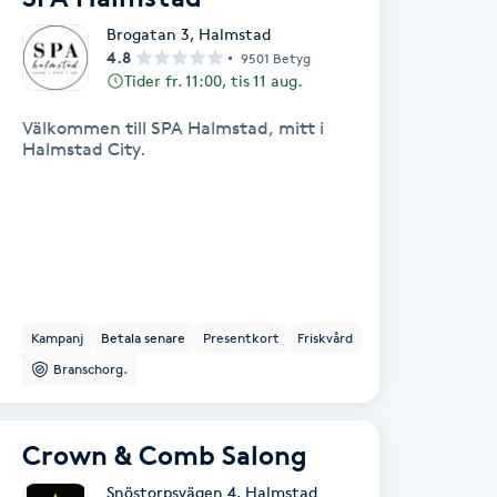
Brogatan 3
,
Halmstad
4.8
9501 Betyg
Tider fr. 11:00, tis 11 aug.
Välkommen till SPA Halmstad, mitt i
Halmstad City.
Kampanj
Betala senare
Presentkort
Friskvård
Branschorg.
Crown & Comb Salong
Snöstorpsvägen 4
,
Halmstad