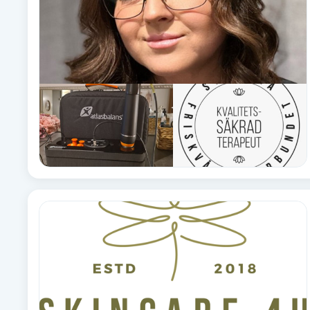
Cryoterapi
D
Damklippning
Dermapen
Diamantslipning
E
Enzympeeling
Extensions
Extensions borttagning