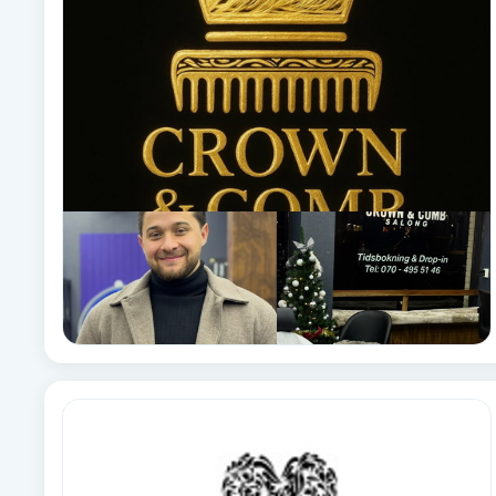
Babylights
Balayage
Bambumassage
Barber
Barnklippning
BIAB
Blowout
Bottenfärg