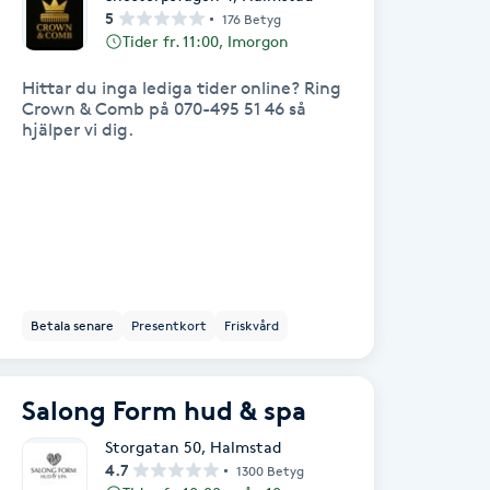
5
176 Betyg
Tider fr. 11:00, Imorgon
Hittar du inga lediga tider online? Ring
Crown & Comb på 070-495 51 46 så
hjälper vi dig.
Betala senare
Presentkort
Friskvård
Salong Form hud & spa
Storgatan 50
,
Halmstad
4.7
1300 Betyg