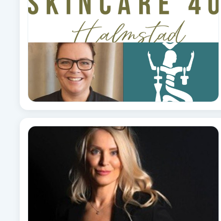
Eyeliner-tatuering
F
Face framing
Faceliftmassage
Fet hårbotten
Fettreducering
Fibromassage
Fillers
Fotmassage