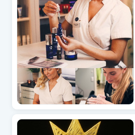
Alternativmedicin
Andningsmassage
Ansiktslyft utan kirurgi
Aromamassage
Ashtanga Yoga
Ayurveda
Ayurvedisk Massage
Ansiktsbehandling djuprengörande
B