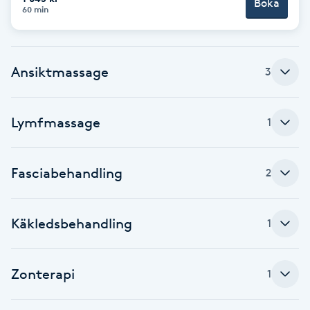
Boka
60 min
Brynformning
Brynfärgning
Ansiktmassage
3
Brynplockning
Lymfmassage
1
Bröllopsuppsättning
C
Fasciabehandling
2
Celluliter
Käkledsbehandling
1
Coachning
Zonterapi
1
Color correction