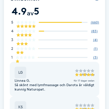
Fotsvamp
4.9
5
av
Fotvård
5
(
660
)
4
(
83
)
Fransar
3
(
4
)
Fransborttagning
2
(
1
)
1
(
3
)
Fransfärgning
LG
Fransförlängning
till
Dorota
Linnea G.
för 17 dagar sedan
Så skönt med lymfmassage och Darota är väldigt
Fransförlängning Megavolym
kunnig Naturopat.
Fransförlängning Volym
KS
till
Dorota