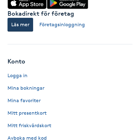
Kosmetisk tatuering
Bokadirekt för företag
Läs mer
Företagsinloggning
Kostrådgivning
Kroppsinpackning
Konto
Kroppspeeling
Logga in
Käkledsbehandling
Mina bokningar
Kärlbehandling
Mina favoriter
L
Mitt presentkort
Laserbehandling
Mitt friskvårdskort
Avboka med kod
Lashlift Keratin