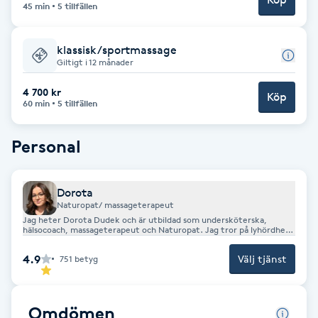
45 min
5 tillfällen
F
klassisk/sportmassage
Face framing
Giltigt i 12 månader
4 700 kr
Faceliftmassage
Köp
60 min
5 tillfällen
Fet hårbotten
Personal
Fettreducering
Dorota
Naturopat/ massageterapeut
Fibromassage
Jag heter Dorota Dudek och är utbildad som undersköterska,
hälsocoach, massageterapeut och Naturopat. Jag tror på lyhördhet
och individuell behandling, anpassad efter varje enskild person. Allt
för att Du som kund på bästa sätt skall kunna tillgodogöra Dig
Fillers
4.9
Välj tjänst
751
betyg
behandlingar. Att må bra i själen är grunden för att vardagen ska
fungera, för att livskvaliteten ska vara bra och för att det ska finnas
en balans i livet. I ett allt stressigare samhälle är det viktigt att hitta
just Din egen oas dit Du komma och ladda Dina batterier.
Fotmassage
Omdömen