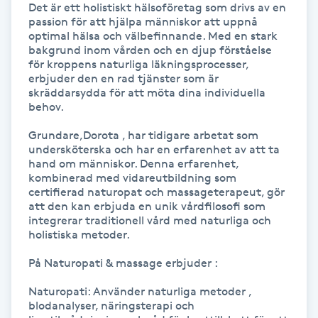
Det är ett holistiskt hälsoföretag som drivs av en 
Hårborttagning
passion för att hjälpa människor att uppnå 
optimal hälsa och välbefinnande. Med en stark 
Hårbottenbehandling
bakgrund inom vården och en djup förståelse 
för kroppens naturliga läkningsprocesser, 
erbjuder den en rad tjänster som är 
Hårförlängning
skräddarsydda för att möta dina individuella 
behov.

Hårvård
Grundare,Dorota , har tidigare arbetat som 
undersköterska och har en erfarenhet av att ta 
hand om människor. Denna erfarenhet, 
Hälsa
kombinerad med vidareutbildning som 
certifierad naturopat och massageterapeut, gör 
att den kan erbjuda en unik vårdfilosofi som 
Hälsprickor
integrerar traditionell vård med naturliga och 
I
holistiska metoder.

På Naturopati & massage erbjuder :

Idrottsmassage
Naturopati: Använder naturliga metoder , 
IPL
blodanalyser, näringsterapi och 