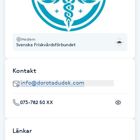
Föning
G
Gel naglar
Medlem
Svenska Friskvårdsförbundet
Gelenaglar
Gellack
Kontakt
Gellack med förstärkning
Gravidmassage
073-782 50 XX
Gravidyoga
Länkar
Gruppträning