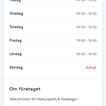
Hot Stone Massage
Onsdag
09:00 - 18:00
Hot yoga
Torsdag
09:00 - 18:00
Hudföryngring
Fredag
09:00 - 18:00
Huduppstramning
Lördag
09:00 - 14:00
Hudvård
Söndag
Stängt
Hyaluronsyra
Hyperhidros
Om företaget
Hypnos
Välkommen till Naturopati & massage !
