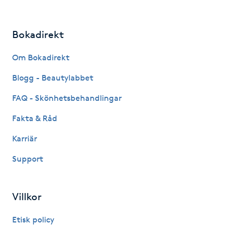
LED-ljusterapi
Bokadirekt
Liktornar
Om Bokadirekt
Blogg - Beautylabbet
LPG
FAQ - Skönhetsbehandlingar
LPG-behandling
Fakta & Råd
Karriär
LPG-massage
Support
Luggklippning
Villkor
Lymfmassage
Etisk policy
Läpptatuering