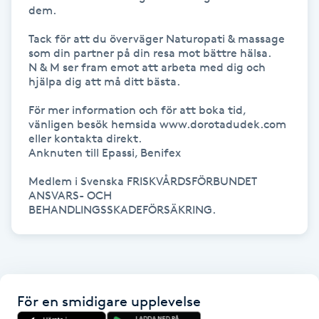
dem.

Kinesiologi
Tack för att du överväger Naturopati & massage 
som din partner på din resa mot bättre hälsa. 

Kinesisk medicin
N & M ser fram emot att arbeta med dig och 
hjälpa dig att må ditt bästa.

Kiropraktik
För mer information och för att boka tid, 
vänligen besök hemsida www.dorotadudek.com 
eller kontakta direkt.

Klangmassage
Anknuten till Epassi, Benifex

Klippning
Medlem i Svenska FRISKVÅRDSFÖRBUNDET

ANSVARS- OCH 
BEHANDLINGSSKADEFÖRSÄKRING.
Klippning & Slingor
Klippning ungdom
Koppningsmassage
För en smidigare upplevelse