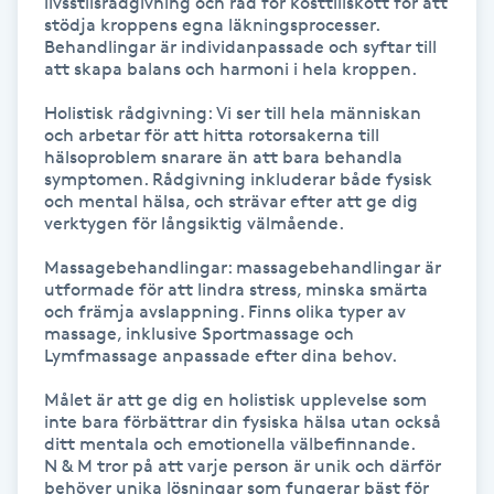
livsstilsrådgivning och råd för kosttillskott för att 
stödja kroppens egna läkningsprocesser.  
IPL hårborttagning
Behandlingar är individanpassade och syftar till 
att skapa balans och harmoni i hela kroppen.

IR-massage
Holistisk rådgivning: Vi ser till hela människan 
och arbetar för att hitta rotorsakerna till 
J
hälsoproblem snarare än att bara behandla 
symptomen. Rådgivning inkluderar både fysisk 
Japansk massage
och mental hälsa, och strävar efter att ge dig 
verktygen för långsiktig välmående.

K
Massagebehandlingar: massagebehandlingar är 
K18
utformade för att lindra stress, minska smärta 
och främja avslappning. Finns olika typer av 
massage, inklusive Sportmassage och 
Katun fransar
Lymfmassage anpassade efter dina behov.

Målet är att ge dig en holistisk upplevelse som 
Kemisk peeling
inte bara förbättrar din fysiska hälsa utan också 
ditt mentala och emotionella välbefinnande. 

Keratinbehandling
N & M tror på att varje person är unik och därför 
behöver unika lösningar som fungerar bäst för 