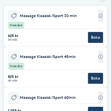
Babylights
Massage Klassisk/Sport 30 min
Balayage
Friskvård
625 kr
Bambumassage
Boka
30 min
Barber
Massage Klassisk/Sport 45min
Barnklippning
Friskvård
825 kr
Boka
BIAB
45 min
Blowout
Massage Klassisk/Sport 60min
Bottenfärg
1 045 kr