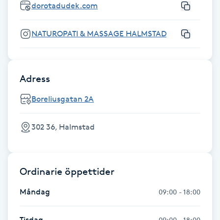
dorotadudek.com
Gua Sha-massage
NATUROPATI & MASSAGE HALMSTAD
H
Hatha Yoga
Adress
Headspa
Boreliusgatan 2A
Healing
302 36, Halmstad
Herrklippning
Ordinarie öppettider
HIFU
Måndag
09:00 - 18:00
Hollywood Peel
Tisdag
09:00 - 18:00