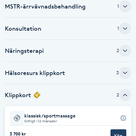
Cryoterapi
MSTR-ärrvävnadsbehandling
1
D
Damklippning
Konsultation
1
Dermapen
Näringsterapi
2
Diamantslipning
E
Hälsoresurs klippkort
3
Enzympeeling
Klippkort
2
Extensions
klassisk/sportmassage
Extensions borttagning
Giltigt i 12 månader
3 700 kr
Eyeliner-tatuering
Köp