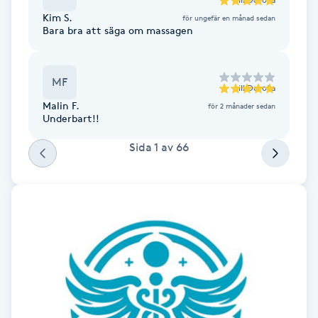
Fransk manikyr
Kim S.
för ungefär en månad sedan
Bara bra att säga om massagen
Fransrengöring
MF
till
Dorota
Frekvensterapi
Malin F.
för 2 månader sedan
Underbart!!
Friskvård
Sida
1
av
66
Friskvårdsmassage
Frisör
Funktionsanalys
Färgning