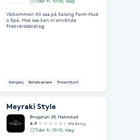
Tider fr. 10:00, Idag
Välkommen till oss på Salong Form Hud
o Spa. Hos oss kan ni använda
friskvårdsbidrag
Kampanj
Betala senare
Presentkort
Meyraki Style
Brogatan 29
,
Halmstad
4.9
398 Betyg
Tider fr. 10:10, Idag