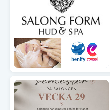
Brynformning
Brynfärgning
Brynplockning
Bröllopsuppsättning
C
Celluliter
Coachning
Color correction