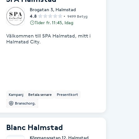
Brogatan 3
,
Halmstad
4.8
9499 Betyg
Tider fr. 11:45, Idag
Välkommen till SPA Halmstad, mitt i
Halmstad City.
Kampanj
Betala senare
Presentkort
Branschorg.
Blanc Halmstad
Köpmansgatan 12
,
Halmstad