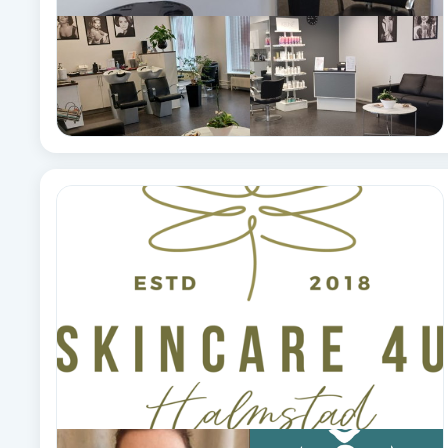
Fransk manikyr
Fransrengöring
Frekvensterapi
Friskvård
Friskvårdsmassage
Frisör
Funktionsanalys
Färgning