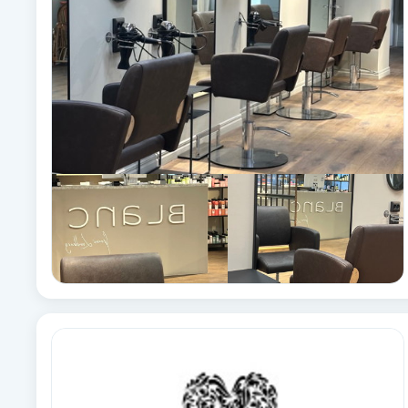
Babylights
Balayage
Bambumassage
Barber
Barnklippning
BIAB
Blowout
Bottenfärg