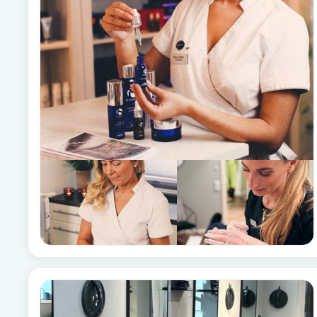
Alternativmedicin
Andningsmassage
Ansiktslyft utan kirurgi
Aromamassage
Ashtanga Yoga
Ayurveda
Ayurvedisk Massage
Ansiktsbehandling djuprengörande
B