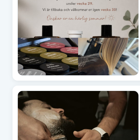
Cryoterapi
D
Damklippning
Dermapen
Diamantslipning
E
Enzympeeling
Extensions
Extensions borttagning