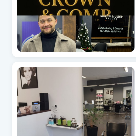
Fotsvamp
Fotvård
Fransar
Fransborttagning
Fransfärgning
Fransförlängning
Fransförlängning Megavolym
Fransförlängning Volym