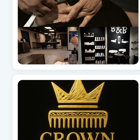
Eyeliner-tatuering
F
Face framing
Faceliftmassage
Fet hårbotten
Fettreducering
Fibromassage
Fillers
Fotmassage