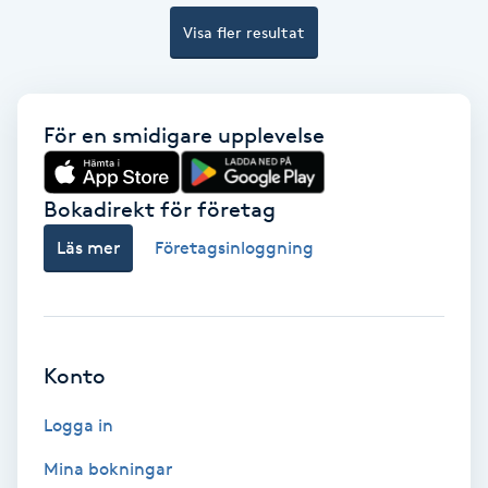
Laserbehandling
Visa fler resultat
Lashlift Keratin
LED-ljusterapi
För en smidigare upplevelse
Liktornar
Bokadirekt för företag
Läs mer
Företagsinloggning
LPG
LPG-behandling
LPG-massage
Konto
Logga in
Luggklippning
Mina bokningar