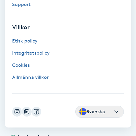
Support
Medium
Megavolymfransar
Villkor
Etisk policy
Melasma
Integritetspolicy
Mesoterapi
Cookies
MicroPen
Allmänna villkor
Microshading
Mixfransar
Svenska
N
Nagelförlängning