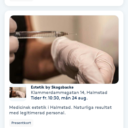
Gruppträning
Gua Sha-massage
H
Hatha Yoga
Headspa
Healing
Estetik by Skogsbacke
Klammerdammsgatan 14
,
Halmstad
Tider fr. 10:30, mån 24 aug.
Herrklippning
Medicinsk estetik i Halmstad. Naturliga resultat
med legitimerad personal.
HIFU
Presentkort