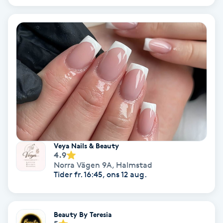
Hollywood Peel
Hot Stone Massage
Hot yoga
Hudföryngring
Huduppstramning
Veya Nails & Beauty
Hudvård
4.9
Norra Vägen 9A
,
Halmstad
Tider fr. 16:45, ons 12 aug.
Hyaluronsyra
Hyperhidros
Beauty By Teresia