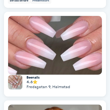
Betala senare
Presentkort
Keratinbehandling
Kinesiologi
Kinesisk medicin
Kiropraktik
Klangmassage
Klippning
Beenails
4.6
Fredsgatan 9
,
Halmstad
Klippning & Slingor
Klippning ungdom