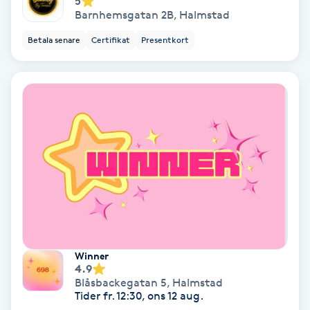
5
Hypnos
Barnhemsgatan 2B
,
Halmstad
Betala senare
Certifikat
Presentkort
Hårborttagning
Hårbottenbehandling
Hårförlängning
Hårvård
Hälsa
Hälsprickor
Winner
4.9
I
Blåsbackegatan 5
,
Halmstad
Tider fr. 12:30, ons 12 aug.
Idrottsmassage