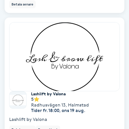
Betala senare
IPL
IPL hårborttagning
IR-massage
J
Japansk massage
K
K18
Lashlift by Valona
5
Radhusvägen 13
,
Halmstad
Katun fransar
Tider fr. 18:00, ons 19 aug.
Lashlift by Valona
Kemisk peeling