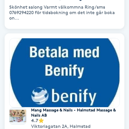
Color correction
Skönhet salong Varmt välkommna Ring/sms
0769294220 för tidsbokning om det inte går boka
on...
Cryoterapi
D
Damklippning
Dermapen
Diamantslipning
E
Enzympeeling
Mang Massage & Nails - Halmstad Massage &
Extensions
Nails AB
4.7
Viktoriagatan 2A
,
Halmstad