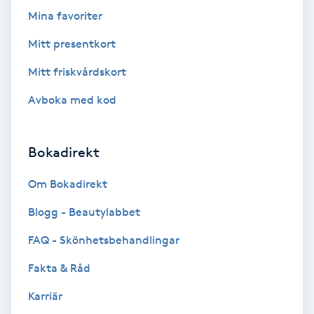
Lymfmassage
Mina favoriter
Läpptatuering
Mitt presentkort
M
Mitt friskvårdskort
Makeup
Avboka med kod
Manikyr & Pedikyr
Bokadirekt
Massage
Om Bokadirekt
Blogg - Beautylabbet
Medial vägledning
FAQ - Skönhetsbehandlingar
Medicinsk massage
Fakta & Råd
Meditation
Karriär