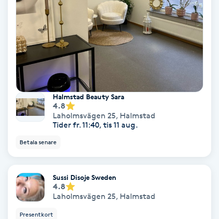
Färgning
Föning
G
Gel naglar
Halmstad Beauty Sara
4.8
Gelenaglar
Laholmsvägen 25
,
Halmstad
Tider fr. 11:40, tis 11 aug.
Gellack
Betala senare
Gellack med förstärkning
Sussi Disoje Sweden
4.8
Gravidmassage
Laholmsvägen 25
,
Halmstad
Presentkort
Gravidyoga