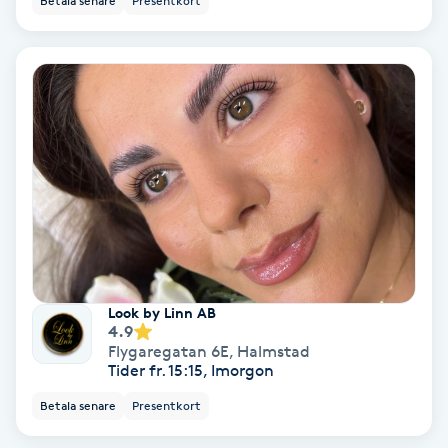
Betala senare
Presentkort
Fotmassage
Fotsvamp
Fotvård
Fransar
Fransborttagning
Fransfärgning
Look by Linn AB
4.9
Flygaregatan 6E
,
Halmstad
Fransförlängning
Tider fr. 15:15, Imorgon
Betala senare
Presentkort
Fransförlängning Megavolym