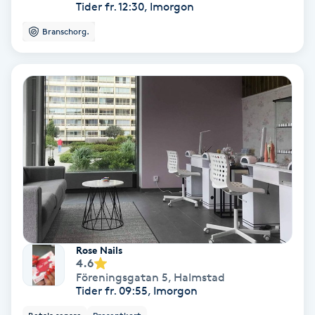
Extensions borttagning
Tider fr. 12:30, Imorgon
Branschorg.
Eyeliner-tatuering
F
Face framing
Faceliftmassage
Fet hårbotten
Fettreducering
Rose Nails
Fibromassage
4.6
Föreningsgatan 5
,
Halmstad
Tider fr. 09:55, Imorgon
Fillers