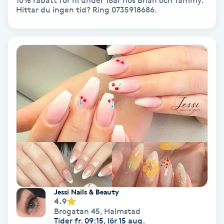
10% rabatt för ni under 18år hos Brian och Tammy.
Hittar du ingen tid? Ring 0735918686.
Bottenfärg
Brynformning
Brynfärgning
Brynplockning
Bröllopsuppsättning
C
Celluliter
Jessi Nails & Beauty
4.9
Coachning
Brogatan 45
,
Halmstad
Tider fr. 09:15, lör 15 aug.