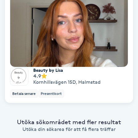
Koppningsmassage
Kosmetisk tatuering
Kostrådgivning
Kroppsinpackning
Beauty by Lisa
4.9
Kroppspeeling
Kornhillsvägen 15D
,
Halmstad
Betala senare
Presentkort
Käkledsbehandling
Kärlbehandling
Utöka sökområdet med fler resultat
L
Utöka din sökarea för att få flera träffar