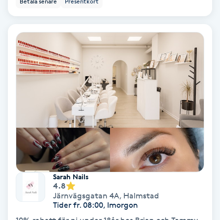
Betala senare
Presentkort
Ansiktsbehandling djuprengörande
B
Babylights
Balayage
Bambumassage
Barber
Barnklippning
Sarah Nails
4.8
BIAB
Järnvägsgatan 4A
,
Halmstad
Tider fr. 08:00, Imorgon
Blowout