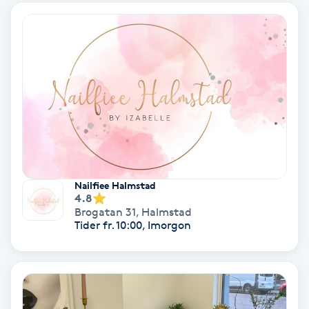
Fransförlängning Volym
Fransk manikyr
Fransrengöring
Frekvensterapi
Friskvård
Nailfiee Halmstad
4.8
Friskvårdsmassage
Brogatan 31
,
Halmstad
Tider fr. 10:00, Imorgon
Frisör
Funktionsanalys