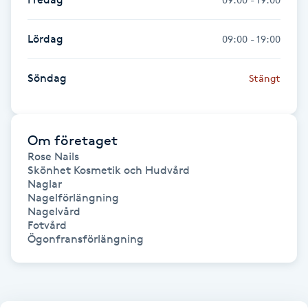
Hårborttagning
Lördag
09:00 - 19:00
Hårbottenbehandling
Söndag
Stängt
Hårförlängning
Hårvård
Om företaget
Rose Nails

Hälsa
Skönhet Kosmetik och Hudvård

Naglar

Nagelförlängning

Hälsprickor
Nagelvård

I
Fotvård

Ögonfransförlängning
Idrottsmassage
IPL