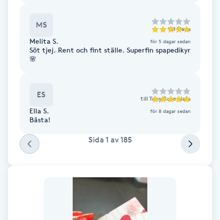
Föning
MS
G
till
Hana
Melita S.
för 5 dagar sedan
Gel naglar
Söt tjej. Rent och fint ställe. Superfin spapedikyr
🌸
Gelenaglar
ES
till
Tony Rose Nails
Gellack
Ella S.
för 8 dagar sedan
Bästa!
Gellack med förstärkning
Sida
1
av
185
Gravidmassage
Gravidyoga
Gruppträning