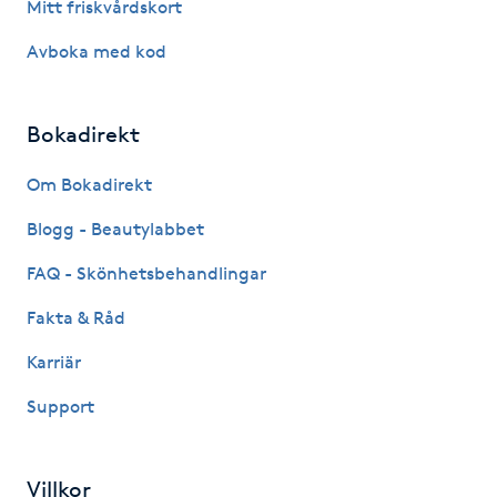
Mitt friskvårdskort
Kinesiologi
Avboka med kod
Kinesisk medicin
Bokadirekt
Kiropraktik
Om Bokadirekt
Klangmassage
Blogg - Beautylabbet
FAQ - Skönhetsbehandlingar
Klippning
Fakta & Råd
Klippning & Slingor
Karriär
Klippning ungdom
Support
Koppningsmassage
Villkor