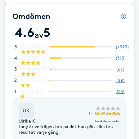
Fransk manikyr
Omdömen
Fransrengöring
4.6
5
av
Frekvensterapi
5
(
+999
)
4
(
313
)
Friskvård
3
(
65
)
Friskvårdsmassage
2
(
39
)
1
(
28
)
Frisör
Funktionsanalys
UK
till
Tony Rose Nails
Ulrika K.
för 4 dagar sedan
Tony är verkligen bra på det han gör. Lika bra
Färgning
resultat varje gång.