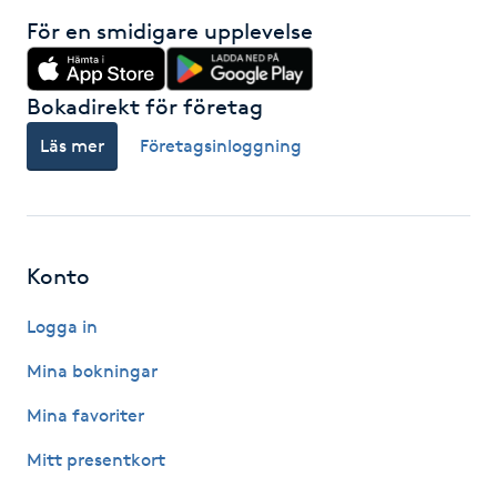
För en smidigare upplevelse
IPL hårborttagning
IR-massage
Bokadirekt för företag
J
Läs mer
Företagsinloggning
Japansk massage
K
Konto
K18
Logga in
Katun fransar
Mina bokningar
Kemisk peeling
Mina favoriter
Mitt presentkort
Keratinbehandling