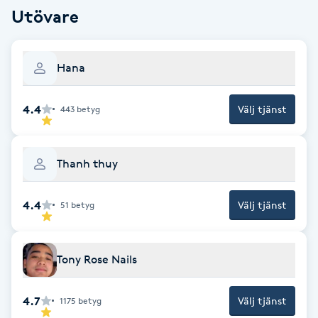
Utövare
Fotsvamp
Fotvård
Hana
Fransar
4.4
Välj tjänst
443
betyg
Fransborttagning
Thanh thuy
Fransfärgning
4.4
Välj tjänst
51
betyg
Fransförlängning
Fransförlängning Megavolym
Tony Rose Nails
Fransförlängning Volym
4.7
Välj tjänst
1175
betyg