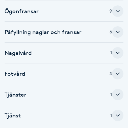
F
Ögonfransar
9
Face framing
Påfyllning naglar och fransar
6
Faceliftmassage
Nagelvård
1
Fet hårbotten
Fettreducering
Fotvård
3
Fibromassage
Tjänster
1
Fillers
Tjänst
1
Fotmassage