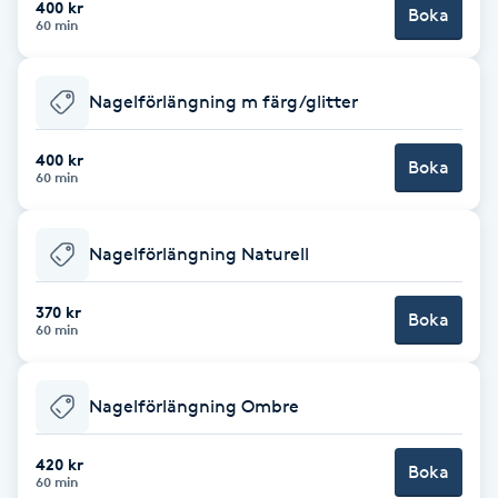
400 kr
Boka
60 min
Brynformning
Nagelförlängning m färg/glitter
Brynfärgning
400 kr
Brynplockning
Boka
60 min
Bröllopsuppsättning
Nagelförlängning Naturell
C
370 kr
Celluliter
Boka
60 min
Coachning
Nagelförlängning Ombre
Color correction
420 kr
Boka
60 min