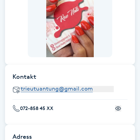
Gua Sha-massage
H
Hatha Yoga
Headspa
Healing
Kontakt
Herrklippning
072-858 45 XX
HIFU
Hollywood Peel
Adress