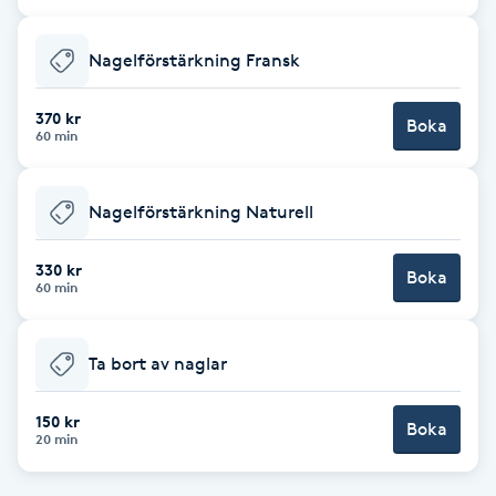
Cryoterapi
D
Nagelförstärkning Fransk
Damklippning
370 kr
Boka
60 min
Dermapen
Nagelförstärkning Naturell
Diamantslipning
E
330 kr
Boka
60 min
Enzympeeling
Ta bort av naglar
Extensions
150 kr
Boka
Extensions borttagning
20 min
Eyeliner-tatuering