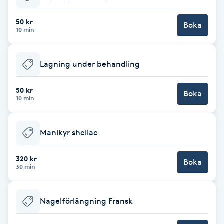
Babylights
50 kr
Boka
10 min
Balayage
Lagning under behandling
Bambumassage
50 kr
Boka
10 min
Barber
Barnklippning
Manikyr shellac
BIAB
320 kr
Boka
30 min
Blowout
Nagelförlängning Fransk
Bottenfärg