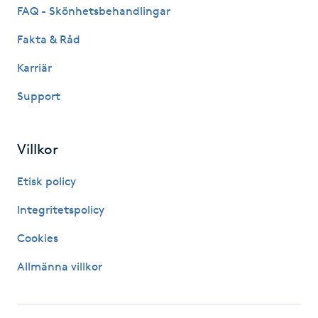
Hot Stone Massage
FAQ - Skönhetsbehandlingar
Fakta & Råd
Hot yoga
Karriär
Hudföryngring
Support
Huduppstramning
Villkor
Hudvård
Etisk policy
Hyaluronsyra
Integritetspolicy
Cookies
Hyperhidros
Allmänna villkor
Hypnos