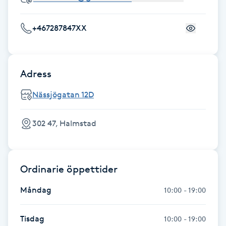
Fotsvamp
+467287847XX
Fotvård
Fransar
Adress
Nässjögatan 12D
Fransborttagning
Fransfärgning
302 47, Halmstad
Fransförlängning
Ordinarie öppettider
Fransförlängning Megavolym
Måndag
10:00 - 19:00
Fransförlängning Volym
Tisdag
10:00 - 19:00