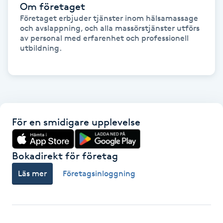
Om företaget
Föning
Företaget erbjuder tjänster inom hälsamassage 
G
och avslappning, och alla massörstjänster utförs 
av personal med erfarenhet och professionell 
utbildning.

Gel naglar
Gelenaglar
Gellack
För en smidigare upplevelse
Gellack med förstärkning
Bokadirekt för företag
Gravidmassage
Läs mer
Företagsinloggning
Gravidyoga
Gruppträning