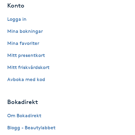
Konto
Gua Sha-massage
Logga in
H
Mina bokningar
Hatha Yoga
Mina favoriter
Headspa
Mitt presentkort
Mitt friskvårdskort
Healing
Avboka med kod
Herrklippning
Bokadirekt
HIFU
Om Bokadirekt
Hollywood Peel
Blogg - Beautylabbet