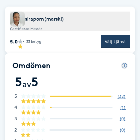
Brynformning
siraporn(marski)
Brynfärgning
Certifierad Massör
5.0
Välj tjänst
33
betyg
Brynplockning
Bröllopsuppsättning
Omdömen
C
5
5
av
Celluliter
5
(
32
)
Coachning
4
(
1
)
3
(
0
)
Color correction
2
(
0
)