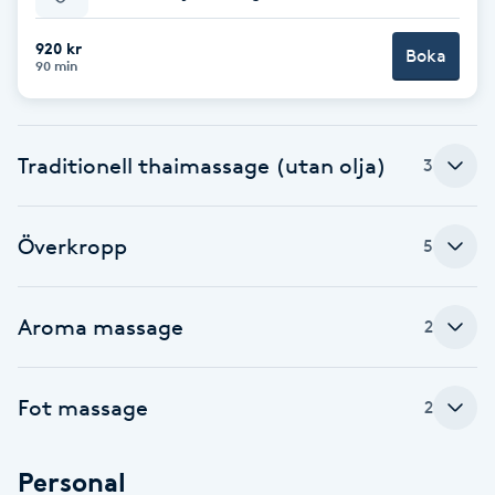
Babylights
920 kr
Boka
90 min
Balayage
Traditionell thaimassage (utan olja)
Bambumassage
3
Barber
Överkropp
5
Barnklippning
Aroma massage
2
BIAB
Fot massage
2
Blowout
Bottenfärg
Personal