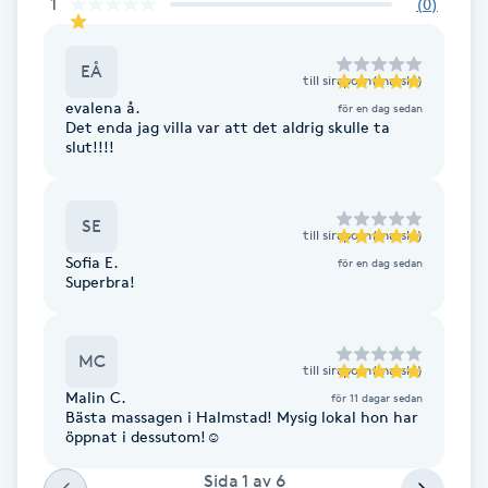
1
Cryoterapi
(
0
)
D
EÅ
till
siraporn(marski)
Damklippning
evalena å.
för en dag sedan
Det enda jag villa var att det aldrig skulle ta
slut!!!!
Dermapen
Diamantslipning
SE
till
siraporn(marski)
E
Sofia E.
för en dag sedan
Superbra!
Enzympeeling
MC
Extensions
till
siraporn(marski)
Malin C.
för 11 dagar sedan
Bästa massagen i Halmstad! Mysig lokal hon har
Extensions borttagning
öppnat i dessutom!☺️
Sida
1
av
6
Eyeliner-tatuering