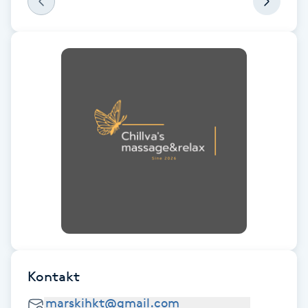
F
Face framing
Faceliftmassage
Fet hårbotten
Fettreducering
Fibromassage
Fillers
Kontakt
Fotmassage