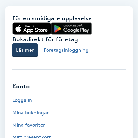
Babylights
För en smidigare upplevelse
Balayage
Bokadirekt för företag
Bambumassage
Läs mer
Företagsinloggning
Barber
Barnklippning
Konto
BIAB
Logga in
Mina bokningar
Blowout
Mina favoriter
Bottenfärg
Mitt presentkort