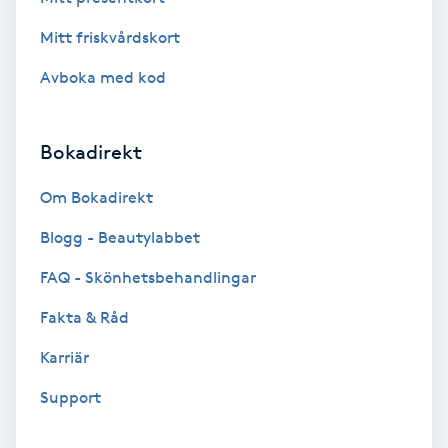
Brynformning
Mitt friskvårdskort
Avboka med kod
Brynfärgning
Brynplockning
Bokadirekt
Om Bokadirekt
Bröllopsuppsättning
C
Blogg - Beautylabbet
FAQ - Skönhetsbehandlingar
Celluliter
Fakta & Råd
Coachning
Karriär
Color correction
Support