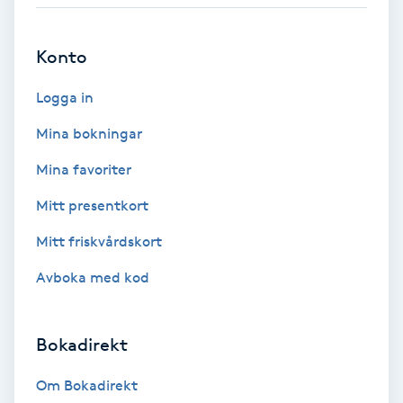
Babylights
Konto
Balayage
Logga in
Bambumassage
Mina bokningar
Mina favoriter
Barber
Mitt presentkort
Barnklippning
Mitt friskvårdskort
Avboka med kod
BIAB
Blowout
Bokadirekt
Bottenfärg
Om Bokadirekt