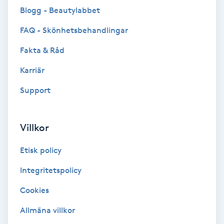
Blogg - Beautylabbet
Brynformning
FAQ - Skönhetsbehandlingar
Brynfärgning
Fakta & Råd
Karriär
Brynplockning
Support
Bröllopsuppsättning
C
Villkor
Celluliter
Etisk policy
Coachning
Integritetspolicy
Cookies
Color correction
Allmäna villkor