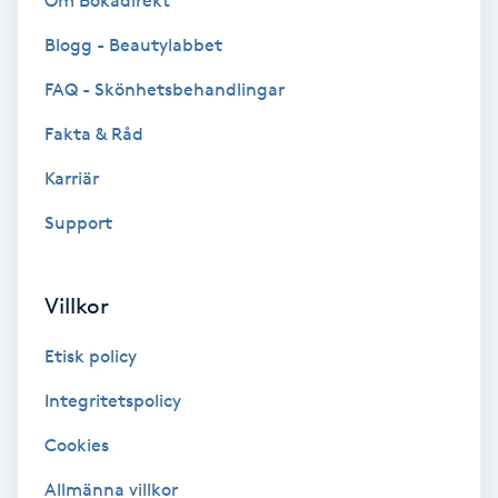
Om Bokadirekt
Brynformning
Blogg - Beautylabbet
FAQ - Skönhetsbehandlingar
Brynfärgning
Fakta & Råd
Brynplockning
Karriär
Support
Bröllopsuppsättning
C
Villkor
Celluliter
Etisk policy
Coachning
Integritetspolicy
Color correction
Cookies
Allmänna villkor