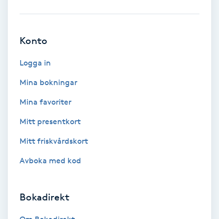
Babylights
Konto
Balayage
Logga in
Bambumassage
Mina bokningar
Barber
Mina favoriter
Mitt presentkort
Barnklippning
Mitt friskvårdskort
BIAB
Avboka med kod
Blowout
Bokadirekt
Bottenfärg