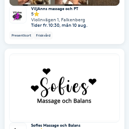
ViljAnns massage och PT
Keratinbehandling
5
Violinvägen 1
,
Falkenberg
Tider fr. 10:30, mån 10 aug.
Kinesiologi
Presentkort
Friskvård
Kinesisk medicin
Kiropraktik
Klangmassage
Klippning
Klippning & Slingor
Klippning ungdom
Sofies Massage och Balans