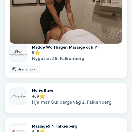
Nagelvård
Naglar borttagning
Madde Wolfhagen Massage och PT
Naglar reparation
5
Nygatan 35
,
Falkenberg
Naprapati
Branschorg.
Navelpiercing
Hvita Rum
4.9
NBE-massage
Hjalmar Gullbergs väg 2
,
Falkenberg
Ny frisyr
O
Massage&PT Falkenberg
4.8