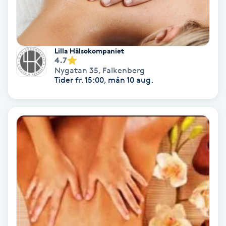
Hollywood Peel
Hot Stone Massage
Lilla Hälsokompaniet
4.7
Hot yoga
Nygatan 35
,
Falkenberg
Tider fr. 15:00, mån 10 aug.
Hudföryngring
Huduppstramning
Hudvård
Hyaluronsyra
Hyperhidros