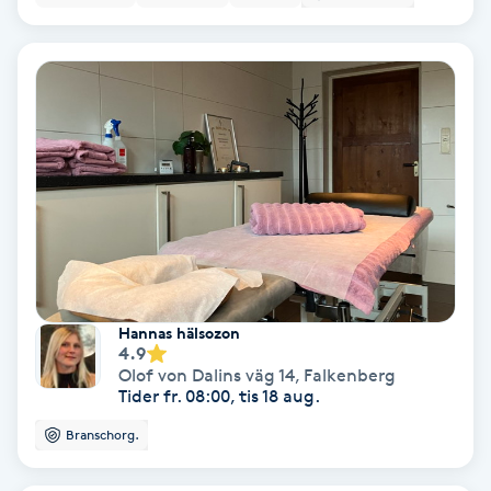
Lymfmassage
Läpptatuering
M
Makeup
Manikyr & Pedikyr
Massage
Hannas hälsozon
Medial vägledning
4.9
Olof von Dalins väg 14
,
Falkenberg
Tider fr. 08:00, tis 18 aug.
Medicinsk massage
Branschorg.
Meditation