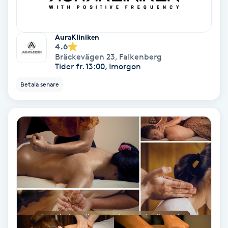
Färgning
AuraKliniken
Föning
4.6
Bräckevägen 23
,
Falkenberg
G
Tider fr. 13:00, Imorgon
Gel naglar
Betala senare
Gelenaglar
Gellack
Gellack med förstärkning
Gravidmassage
Gravidyoga