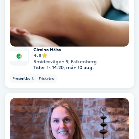
Fotmassage
Fotsvamp
Fotvård
Circino Hälsa
4.8
Fransar
Smidesvägen 9
,
Falkenberg
Tider fr. 14:20, mån 10 aug.
Fransborttagning
Presentkort
Friskvård
Fransfärgning
Fransförlängning
Fransförlängning Megavolym