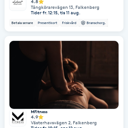
4.8
Tångkörarevägen 13
,
Falkenberg
Koppningsmassage
Tider fr. 12:15, tis 11 aug.
Betala senare
Presentkort
Friskvård
Branschorg.
Kosmetisk tatuering
Kostrådgivning
Kroppsinpackning
Kroppspeeling
Käkledsbehandling
Kärlbehandling
MFitness
L
4.9
Västerhavsvägen 2
,
Falkenberg