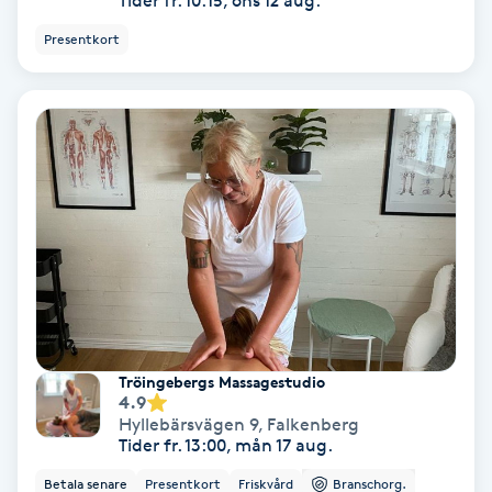
Tider fr. 10:15, ons 12 aug.
Laserbehandling
Presentkort
Lashlift Keratin
LED-ljusterapi
Liktornar
LPG
LPG-behandling
LPG-massage
Tröingebergs Massagestudio
4.9
Hyllebärsvägen 9
,
Falkenberg
Luggklippning
Tider fr. 13:00, mån 17 aug.
Betala senare
Presentkort
Friskvård
Branschorg.