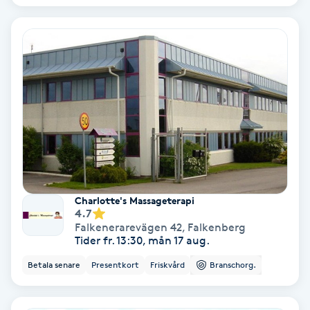
Bottenfärg
Brynformning
Brynfärgning
Brynplockning
Bröllopsuppsättning
Charlotte's Massageterapi
C
4.7
Falkenerarevägen 42
,
Falkenberg
Celluliter
Tider fr. 13:30, mån 17 aug.
Betala senare
Presentkort
Friskvård
Branschorg.
Coachning