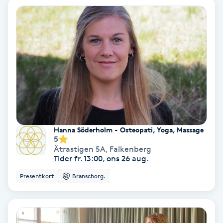
Medium
Megavolymfransar
Melasma
Mesoterapi
MicroPen
Hanna Söderholm - Osteopati, Yoga, Massage
5
Ätrastigen 5A
,
Falkenberg
Microshading
Tider fr. 13:00, ons 26 aug.
Presentkort
Branschorg.
Mixfransar
N
Nagelförlängning