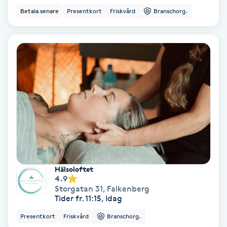
Ansiktsbehandling djuprengörande
Betala senare
Presentkort
Friskvård
Branschorg.
B
Babylights
Balayage
Bambumassage
Barber
Barnklippning
Hälsoloftet
4.9
Storgatan 31
,
Falkenberg
BIAB
Tider fr. 11:15, Idag
Presentkort
Friskvård
Branschorg.
Blowout