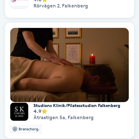
Rörvägen 2
,
Falkenberg
Olaplex
Olaplexbehandling
Ombre
Ombre brows
Ombre naglar
Optiker
Studions Klinik/Pilatesstudion Falkenberg
Ortobionomi
4.9
Ätrastigen 5a
,
Falkenberg
Ortopedi
Branschorg.