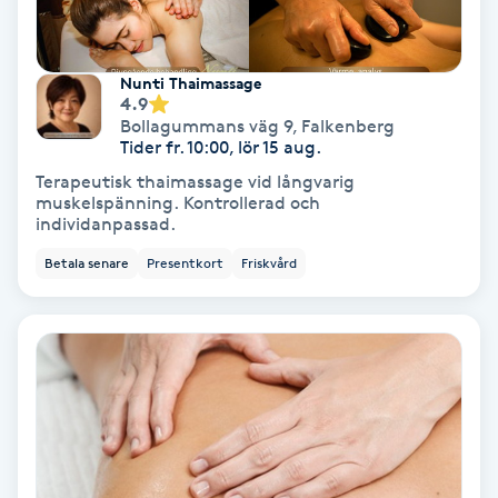
Gruppträning
Nunti Thaimassage
4.9
Gua Sha-massage
Bollagummans väg 9
,
Falkenberg
Tider fr. 10:00, lör 15 aug.
H
Terapeutisk thaimassage vid långvarig
muskelspänning. Kontrollerad och
Hatha Yoga
individanpassad.
Betala senare
Presentkort
Friskvård
Headspa
Healing
Herrklippning
HIFU