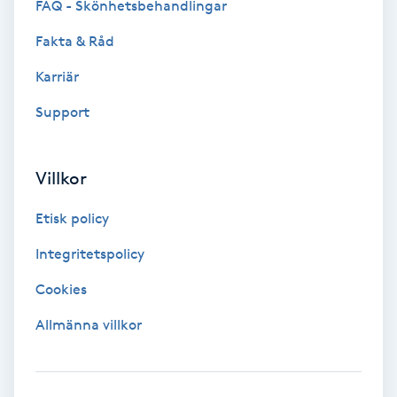
FAQ - Skönhetsbehandlingar
PRP (Platelet Rich Plasma)
Fakta & Råd
Karriär
PRX-T33
Support
Psoriasis
Villkor
PT
R
Etisk policy
Integritetspolicy
Radiofrekvens
Cookies
Rakning
Allmänna villkor
Reflexologi