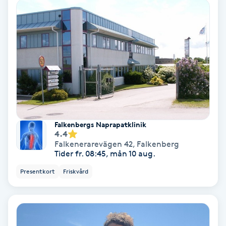
Color correction
Cryoterapi
D
Damklippning
Dermapen
Falkenbergs Naprapatklinik
Diamantslipning
4.4
Falkenerarevägen 42
,
Falkenberg
E
Tider fr. 08:45, mån 10 aug.
Enzympeeling
Presentkort
Friskvård
Extensions