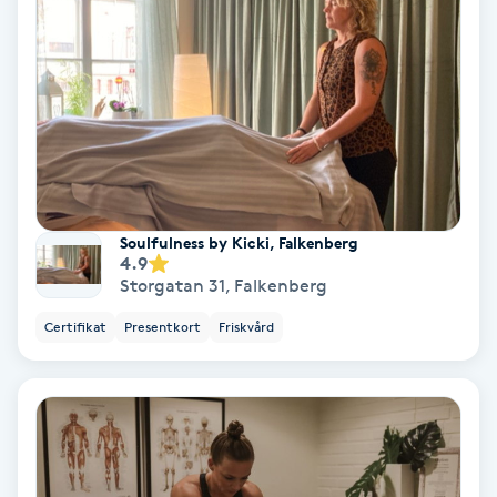
Nagelförlängning akryl
Nagelförlängning gelé
Nagelförlängning glasfiber
Nagelförlängning silke
Soulfulness by Kicki, Falkenberg
4.9
Storgatan 31
,
Falkenberg
Nagelförstärkning
Certifikat
Presentkort
Friskvård
Nagelklippning
Nagelsvamp
Nageltrång