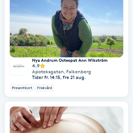
Extensions borttagning
Eyeliner-tatuering
F
Face framing
Faceliftmassage
Nya Andrum Osteopat Ann Wikström
4.9
Apoteksgatan
,
Falkenberg
Fet hårbotten
Tider fr. 14:15, fre 21 aug.
Presentkort
Friskvård
Fettreducering
Fibromassage
Fillers