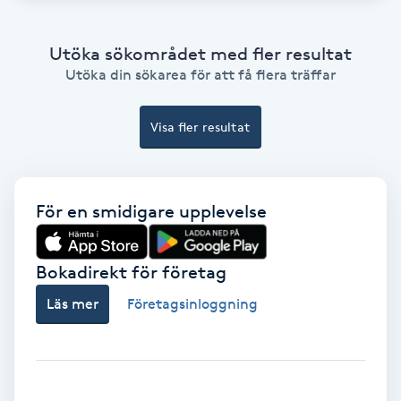
Osteopati
P
Utöka sökområdet med fler resultat
Utöka din sökarea för att få flera träffar
Paraffinbehandling
Visa fler resultat
Pedikyr
Pensionärklippning
För en smidigare upplevelse
Permanent
Bokadirekt för företag
Permanent hårborttagning
Läs mer
Företagsinloggning
Permanent ögonbrynsmakeup
Personal shopper