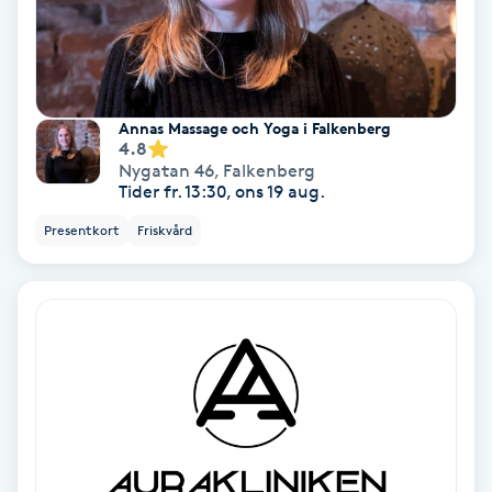
Fransförlängning Volym
Fransk manikyr
Annas Massage och Yoga i Falkenberg
4.8
Fransrengöring
Nygatan 46
,
Falkenberg
Tider fr. 13:30, ons 19 aug.
Frekvensterapi
Presentkort
Friskvård
Friskvård
Friskvårdsmassage
Frisör
Funktionsanalys