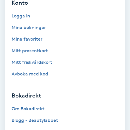
Konto
Personlig tränare
Logga in
Mina bokningar
Picolaser
Mina favoriter
Piercing
Mitt presentkort
Pigmentbehandling
Mitt friskvårdskort
Avboka med kod
Pigmentfläckar
Plastikkirurgi
Bokadirekt
Om Bokadirekt
Powder brows
Blogg - Beautylabbet
Power Yoga