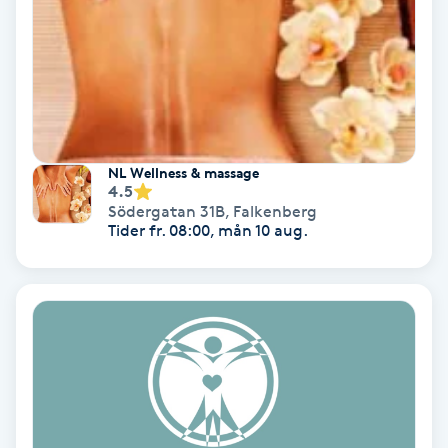
Hypnos
Hårborttagning
Hårbottenbehandling
NL Wellness & massage
Hårförlängning
4.5
Södergatan 31B
,
Falkenberg
Tider fr. 08:00, mån 10 aug.
Hårvård
Hälsa
Hälsprickor
I
Idrottsmassage