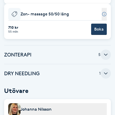
Cryoterapi
D
Zon- massage 50/50 lång
Damklippning
710 kr
Boka
55 min
Dermapen
Diamantslipning
ZONTERAPI
5
E
Enzympeeling
DRY NEEDLING
1
Extensions
Utövare
Extensions borttagning
Johanna Nilsson
Eyeliner-tatuering