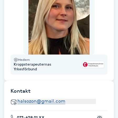
Fransk manikyr
Fransrengöring
Frekvensterapi
Friskvård
Medlem
Friskvårdsmassage
Kroppsterapeuternas
Yrkesförbund
Frisör
Kontakt
Funktionsanalys
Färgning
073-639 01 XX