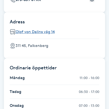
Föning
G
Adress
Gel naglar
Olof von Dalins väg 14
Gelenaglar
311 45, Falkenberg
Gellack
Gellack med förstärkning
Ordinarie öppettider
Måndag
11:00 - 16:00
Gravidmassage
Tisdag
06:30 - 17:00
Gravidyoga
Onsdag
07:00 - 13:00
Gruppträning