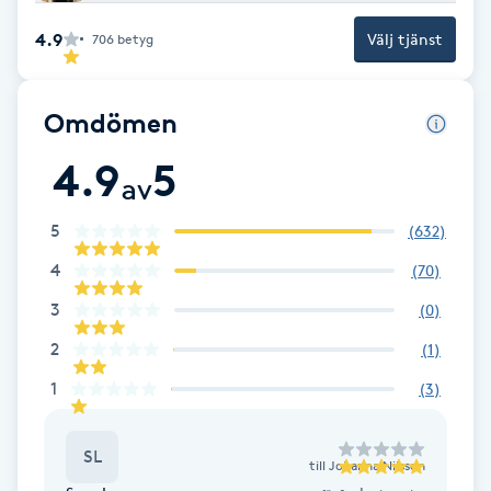
F
4.9
Välj tjänst
706
betyg
Face framing
Omdömen
Faceliftmassage
4.9
5
av
Fet hårbotten
5
(
632
)
Fettreducering
4
(
70
)
3
(
0
)
Fibromassage
2
(
1
)
1
(
3
)
Fillers
Fotmassage
SL
till
Johanna Nilsson