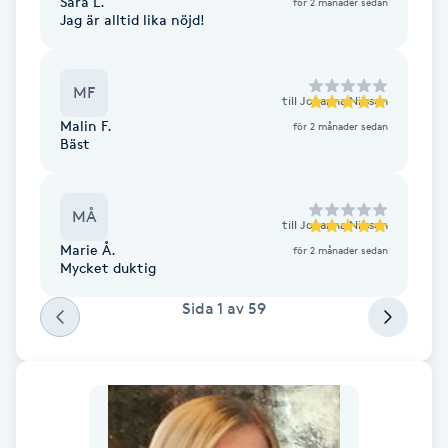
Sara L.
för 2 månader sedan
Fotsvamp
Jag är alltid lika nöjd!
Fotvård
MF
till
Johanna Nilsson
Malin F.
för 2 månader sedan
Fransar
Bäst
Fransborttagning
MÅ
till
Johanna Nilsson
Fransfärgning
Marie Å.
för 2 månader sedan
Mycket duktig
Fransförlängning
Sida
1
av
59
Fransförlängning Megavolym
Fransförlängning Volym