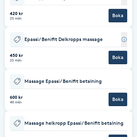
Babylights
420 kr
Boka
25 min
Balayage
Epassi/ Benifit Delkropps massage
Bambumassage
450 kr
Boka
25 min
Barber
Barnklippning
Massage Epassi/ Benifit betalning
BIAB
600 kr
Boka
40 min
Blowout
Massage helkropp Epassi/ Benifit betalning
Bottenfärg