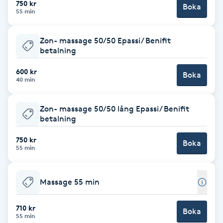
750 kr
Boka
55 min
Brynformning
Zon- massage 50/50 Epassi/ Benifit
Brynfärgning
betalning
600 kr
Brynplockning
Boka
40 min
Bröllopsuppsättning
Zon- massage 50/50 lång Epassi/ Benifit
C
betalning
750 kr
Celluliter
Boka
55 min
Coachning
Massage 55 min
Color correction
710 kr
Boka
55 min