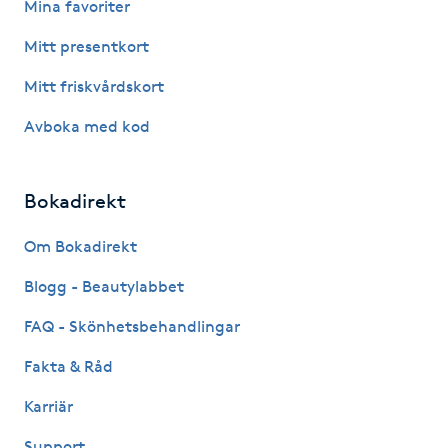
Mina favoriter
Hårborttagning
Mitt presentkort
Hårbottenbehandling
Mitt friskvårdskort
Hårförlängning
Avboka med kod
Hårvård
Bokadirekt
Hälsa
Om Bokadirekt
Blogg - Beautylabbet
Hälsprickor
I
FAQ - Skönhetsbehandlingar
Fakta & Råd
Idrottsmassage
Karriär
IPL
Support