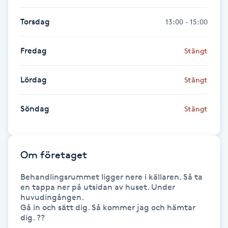
Torsdag
13:00 - 15:00
Gua Sha-massage
H
Fredag
Stängt
Hatha Yoga
Lördag
Stängt
Headspa
Söndag
Stängt
Healing
Herrklippning
Om företaget
Behandlingsrummet ligger nere i källaren. Så ta 
HIFU
en tappa ner på utsidan av huset. Under 
huvudingången. 

Hollywood Peel
Gå in och sätt dig. Så kommer jag och hämtar 
dig. ??