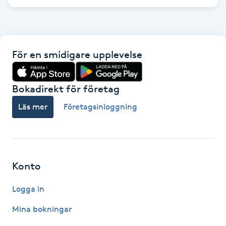
Hot Stone Massage
Hot yoga
För en smidigare upplevelse
Hudföryngring
Bokadirekt för företag
Huduppstramning
Läs mer
Företagsinloggning
Hudvård
Hyaluronsyra
Konto
Hyperhidros
Logga in
Hypnos
Mina bokningar