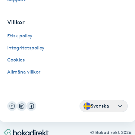
IPL hårborttagning
Villkor
IR-massage
Etisk policy
J
Integritetspolicy
Japansk massage
Cookies
K
Allmäna villkor
K18
Katun fransar
Svenska
Kemisk peeling
Keratinbehandling
© Bokadirekt
2026