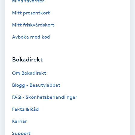
Mina favoriter
Color correction
Mitt presentkort
Cryoterapi
Mitt friskvårdskort
D
Avboka med kod
Damklippning
Bokadirekt
Dermapen
Om Bokadirekt
Diamantslipning
Blogg - Beautylabbet
E
FAQ - Skönhetsbehandlingar
Enzympeeling
Fakta & Råd
Extensions
Karriär
Support