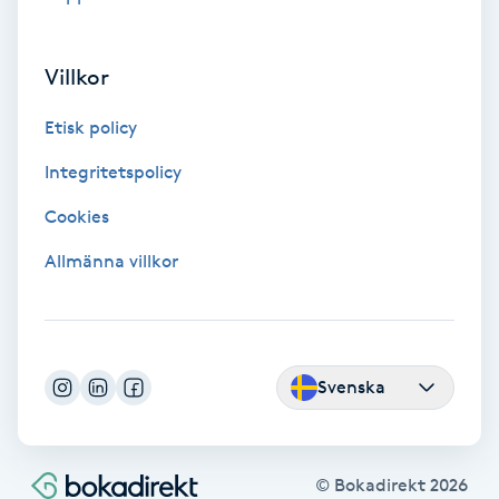
Extensions borttagning
Eyeliner-tatuering
Villkor
F
Etisk policy
Face framing
Integritetspolicy
Cookies
Faceliftmassage
Allmänna villkor
Fet hårbotten
Fettreducering
Svenska
Fibromassage
Fillers
© Bokadirekt
2026