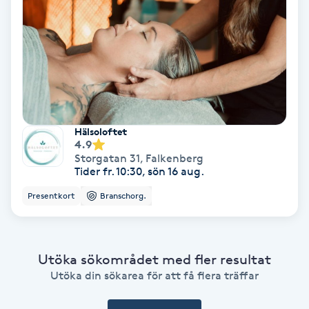
Ansiktsbehandling djuprengörande
B
Babylights
Balayage
Hälsoloftet
4.9
Bambumassage
Storgatan 31
,
Falkenberg
Tider fr. 10:30, sön 16 aug.
Barber
Presentkort
Branschorg.
Barnklippning
Utöka sökområdet med fler resultat
BIAB
Utöka din sökarea för att få flera träffar
Blowout