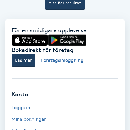
Visa fler resultat
Bottenfärg
Brynformning
För en smidigare upplevelse
Brynfärgning
Bokadirekt för företag
Läs mer
Företagsinloggning
Brynplockning
Bröllopsuppsättning
C
Konto
Celluliter
Logga in
Coachning
Mina bokningar