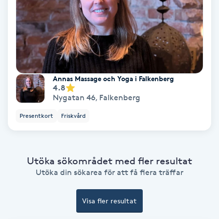
Bottenfärg
Brynformning
Brynfärgning
Annas Massage och Yoga i Falkenberg
4.8
Nygatan 46
,
Falkenberg
Brynplockning
Presentkort
Friskvård
Bröllopsuppsättning
C
Utöka sökområdet med fler resultat
Celluliter
Utöka din sökarea för att få flera träffar
Coachning
Visa fler resultat