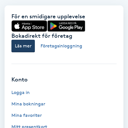
Color correction
För en smidigare upplevelse
Cryoterapi
D
Bokadirekt för företag
Damklippning
Läs mer
Företagsinloggning
Dermapen
Diamantslipning
Konto
E
Logga in
Enzympeeling
Mina bokningar
Extensions
Mina favoriter
Mitt presentkort