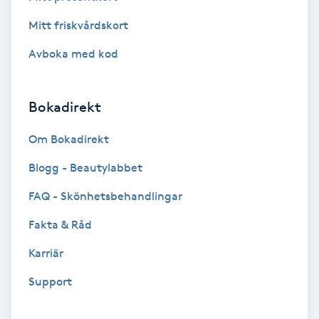
Extensions borttagning
Mitt friskvårdskort
Eyeliner-tatuering
Avboka med kod
F
Face framing
Bokadirekt
Om Bokadirekt
Faceliftmassage
Blogg - Beautylabbet
Fet hårbotten
FAQ - Skönhetsbehandlingar
Fettreducering
Fakta & Råd
Karriär
Fibromassage
Support
Fillers