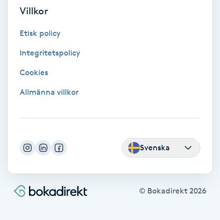
Villkor
Fotmassage
Etisk policy
Fotsvamp
Integritetspolicy
Fotvård
Cookies
Allmänna villkor
Fransar
Fransborttagning
Svenska
Fransfärgning
Fransförlängning
© Bokadirekt
2026
Fransförlängning Megavolym