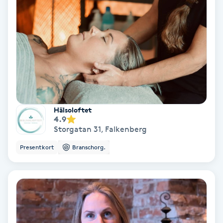
Ansiktsbehandling djuprengörande
B
Babylights
Balayage
Bambumassage
Hälsoloftet
4.9
Storgatan 31
,
Falkenberg
Barber
Presentkort
Branschorg.
Barnklippning
BIAB
Blowout