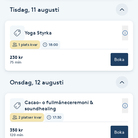
Tisdag, 11 augusti
Babylights
Balayage
Yoga Styrka
1 plats kvar
18:00
Bambumassage
230 kr
Boka
75 min
Barber
Barnklippning
Onsdag, 12 augusti
BIAB
Cacao- o fullmåneceremoni &
soundhealing
Blowout
2 platser kvar
17:30
350 kr
Bottenfärg
Boka
120 min