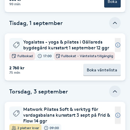
Cryoterapi
Boka
90 min
D
Tisdag, 1 september
Damklippning
Dermapen
Yogalates - yoga & pilates i Gällareds
bygdegård kursstart 1 september 12 ggr
Fullbokad
17:00
Fullbokat - Väntelista tillgänglig
Diamantslipning
E
2 760 kr
Boka väntelista
75 min
Enzympeeling
Torsdag, 3 september
Extensions
Matwork Pilates Soft & verktyg för
Extensions borttagning
vardagsbalans kursstart 3 sept på Frid &
Flow 14 ggr
2 platser kvar
09:00
Eyeliner-tatuering