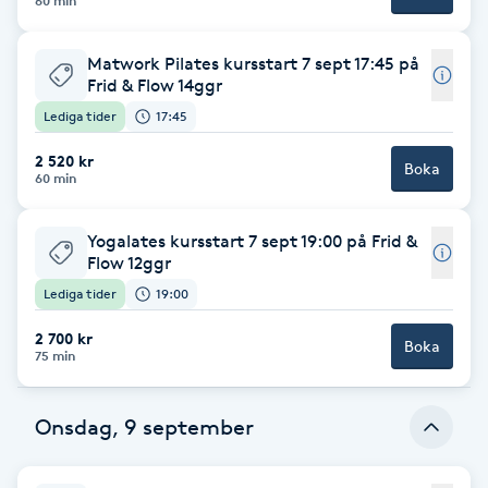
60 min
Fotsvamp
Matwork Pilates kursstart 7 sept 17:45 på
Fotvård
Frid & Flow 14ggr
Lediga tider
17:45
Fransar
2 520 kr
Boka
60 min
Fransborttagning
Yogalates kursstart 7 sept 19:00 på Frid &
Flow 12ggr
Fransfärgning
Lediga tider
19:00
Fransförlängning
2 700 kr
Boka
75 min
Fransförlängning Megavolym
Onsdag, 9 september
Fransförlängning Volym