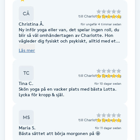
CÅ
Gua Sha-massage
till
Charlotta Bjarneborg
H
Christina Å.
för ungefär 4 timmar sedan
Ny inför yoga eller van, det spelar ingen roll, du
blir så väl omhändertagen av Charlotte. Hon
Hatha Yoga
vägleder dig fysiskt och psykiskt, alltid med ett
leende på läpparna. Du går ifrån passet med ett
Läs mer
lugn och en längtan att få komma tillbaka…
Headspa
snart, mycket snart. Namaste 🙏🏽💙
TC
Healing
till
Charlotta Bjarneborg
Tina C.
för 10 dagar sedan
Skön yoga på en vacker plats med bästa Lotta.
Herrklippning
Lycka för kropp & själ.
HIFU
MS
till
Charlotta Bjarneborg
Hollywood Peel
Maria S.
för 11 dagar sedan
Bästa sättet att börja morgonen på 🤩