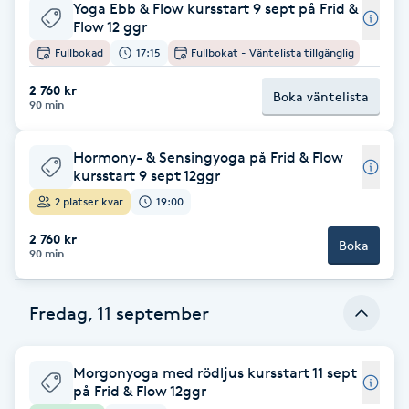
Yoga Ebb & Flow kursstart 9 sept på Frid &
Fransk manikyr
Flow 12 ggr
Fullbokad
17:15
Fullbokat - Väntelista tillgänglig
Fransrengöring
2 760 kr
Boka väntelista
90 min
Frekvensterapi
Hormony- & Sensingyoga på Frid & Flow
Friskvård
kursstart 9 sept 12ggr
2 platser kvar
19:00
Friskvårdsmassage
2 760 kr
Boka
90 min
Frisör
Fredag, 11 september
Funktionsanalys
Morgonyoga med rödljus kursstart 11 sept
Färgning
på Frid & Flow 12ggr