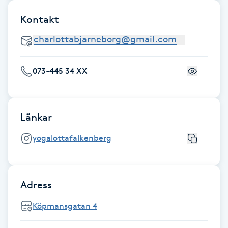
Hårborttagning
Kontakt
Hårbottenbehandling
Hårförlängning
073-445 34 XX
Hårvård
Länkar
Hälsa
yogalottafalkenberg
Hälsprickor
I
Adress
Idrottsmassage
Köpmansgatan 4
IPL