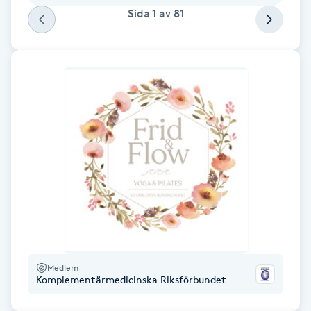
Hot Stone Massage
Sida
1
av
81
Hot yoga
Hudföryngring
Huduppstramning
Hudvård
Hyaluronsyra
Hyperhidros
Medlem
Komplementärmedicinska Riksförbundet
Hypnos