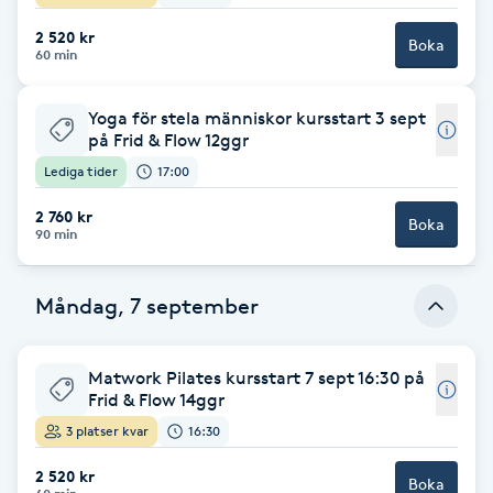
F
2 520 kr
Boka
60 min
Face framing
Yoga för stela människor kursstart 3 sept
på Frid & Flow 12ggr
Faceliftmassage
Lediga tider
17:00
Fet hårbotten
2 760 kr
Boka
90 min
Fettreducering
Måndag, 7 september
Fibromassage
Matwork Pilates kursstart 7 sept 16:30 på
Fillers
Frid & Flow 14ggr
3 platser kvar
16:30
Fotmassage
2 520 kr
Boka