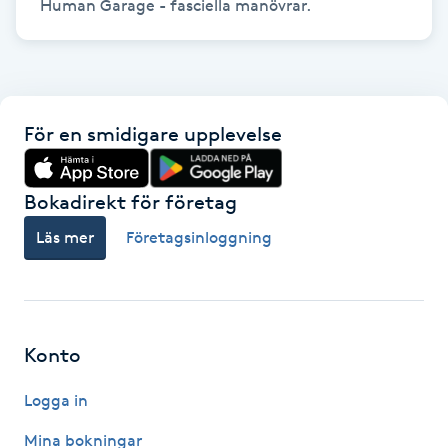
Human Garage - fasciella manövrar.
Kosmetisk tatuering
Kostrådgivning
För en smidigare upplevelse
Kroppsinpackning
Kroppspeeling
Bokadirekt för företag
Läs mer
Företagsinloggning
Käkledsbehandling
Kärlbehandling
L
Konto
Laserbehandling
Logga in
Mina bokningar
Lashlift Keratin