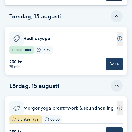
Brynformning
Torsdag, 13 augusti
Brynfärgning
Rödljusyoga
Brynplockning
Lediga tider
17:30
Bröllopsuppsättning
230 kr
Boka
75 min
C
Celluliter
Lördag, 15 augusti
Coachning
Morgonyoga breathwork & soundhealing
Color correction
2 platser kvar
08:30
300 kr