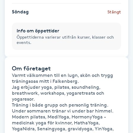
Kinesiologi
Söndag
Stängt
Kinesisk medicin
Info om öppettider
Öppettiderna varierar utifrån kurser, klasser och
Kiropraktik
events.
Klangmassage
Om företaget
Klippning
Varmt välkommen till en lugn, skön och trygg 
träningsoas mitt i Falkenberg.

Jag erbjuder yoga, pilates, soundheling, 
Klippning & Slingor
breathwork, workshops, yogaretreats och 
yogaresor.

Träning i både grupp och personlig träning.

Klippning ungdom
Under sommaren tränar vi under bar himmel.

Modern pilates, MediYoga, HormonyYoga - 
medicinsk yoga för kvinnor, HathaYoga, 
Koppningsmassage
YogaNidra, Sensingyoga, gravidyoga, YinYoga, 