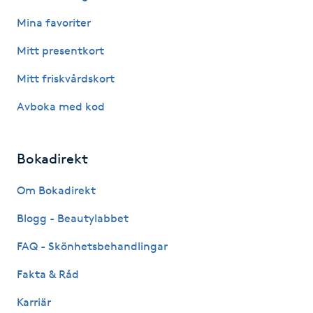
Mina favoriter
LED-ljusterapi
Mitt presentkort
Liktornar
Mitt friskvårdskort
Avboka med kod
LPG
LPG-behandling
Bokadirekt
Om Bokadirekt
LPG-massage
Blogg - Beautylabbet
Luggklippning
FAQ - Skönhetsbehandlingar
Lymfmassage
Fakta & Råd
Karriär
Läpptatuering