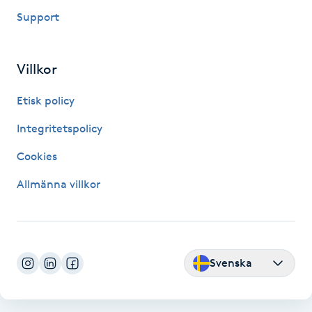
Support
M
Makeup
Villkor
Manikyr & Pedikyr
Etisk policy
Integritetspolicy
Massage
Cookies
Medial vägledning
Allmänna villkor
Medicinsk massage
Meditation
Svenska
Medium