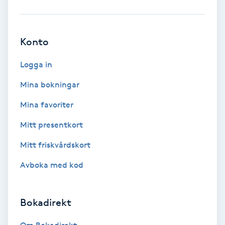
Babylights
Konto
Balayage
Logga in
Bambumassage
Mina bokningar
Barber
Mina favoriter
Mitt presentkort
Barnklippning
Mitt friskvårdskort
BIAB
Avboka med kod
Blowout
Bokadirekt
Bottenfärg