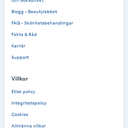
Om Bokadirekt
Brynformning
Blogg - Beautylabbet
FAQ - Skönhetsbehandlingar
Brynfärgning
Fakta & Råd
Brynplockning
Karriär
Support
Bröllopsuppsättning
C
Villkor
Celluliter
Etisk policy
Coachning
Integritetspolicy
Color correction
Cookies
Allmänna villkor