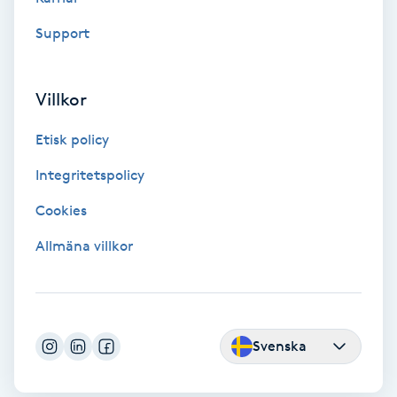
Support
LED-ljusterapi
Liktornar
Villkor
Etisk policy
LPG
Integritetspolicy
LPG-behandling
Cookies
LPG-massage
Allmäna villkor
Luggklippning
Lymfmassage
Svenska
Läpptatuering