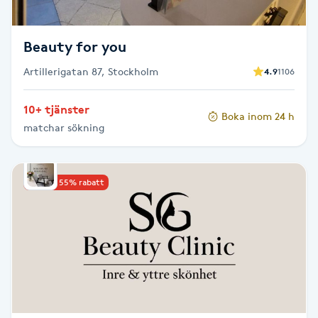
Fransk manikyr
Beauty for you
Fransrengöring
Artillerigatan 87, Stockholm
4.9
1106
Frekvensterapi
10+ tjänster
Boka inom 24 h
matchar sökning
Friskvård
Friskvårdsmassage
Upp till 55% rabatt
Frisör
Funktionsanalys
Färgning