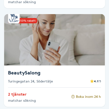
matchar sökning
Hårborttagning
Hårbottenbehandling
Upp till 50% rabatt
Hårförlängning
Hårvård
Hälsa
Hälsprickor
BeautySalong
I
Turingegatan 24, Södertälje
4.1
73
Idrottsmassage
2 tjänster
Boka inom 24 h
matchar sökning
IPL