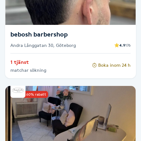
Fotsvamp
Fotvård
bebosh barbershop
Fransar
Andra Långgatan 30, Göteborg
4.9
176
Fransborttagning
1 tjänst
Boka inom 24 h
matchar sökning
Fransfärgning
Fransförlängning
Upp till 60% rabatt
Fransförlängning Megavolym
Fransförlängning Volym