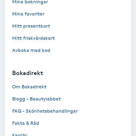
Mina bokningar
Kosmetisk tatuering
Mina favoriter
Kostrådgivning
Mitt presentkort
Mitt friskvårdskort
Kroppsinpackning
Avboka med kod
Kroppspeeling
Bokadirekt
Käkledsbehandling
Om Bokadirekt
Kärlbehandling
Blogg - Beautylabbet
L
FAQ - Skönhetsbehandlingar
Laserbehandling
Fakta & Råd
Lashlift Keratin
Karriär