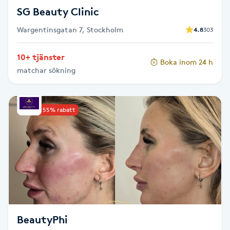
Föning
SG Beauty Clinic
G
Wargentinsgatan 7, Stockholm
4.8
303
Gel naglar
10+ tjänster
Boka inom 24 h
matchar sökning
Gelenaglar
Gellack
Upp till 55% rabatt
Gellack med förstärkning
Gravidmassage
Gravidyoga
BeautyPhi
Gruppträning