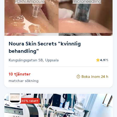
Cryoterapi
D
Damklippning
Dermapen
Noura Skin Secrets "kvinnlig
behandling"
Diamantslipning
E
Kungsängsgatan 5B, Uppsala
4.9
75
Enzympeeling
10 tjänster
Boka inom 24 h
matchar sökning
Extensions
Extensions borttagning
Upp till 65% rabatt
Eyeliner-tatuering