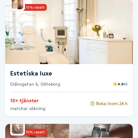
Upp till 75% rabatt
Brynformning
Brynfärgning
Brynplockning
Bröllopsuppsättning
Estetiska luxe
C
Odinsgatan 6, Göteborg
4.8
45
Celluliter
10+ tjänster
Boka inom 24 h
Coachning
matchar sökning
Color correction
Upp till 70% rabatt