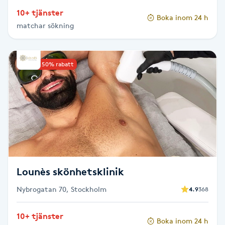
Hot Stone Massage
10+ tjänster
Boka inom 24 h
matchar sökning
Hot yoga
Hudföryngring
Upp till 50% rabatt
Huduppstramning
Hudvård
Hyaluronsyra
Lounès skönhetsklinik
Hyperhidros
Nybrogatan 70, Stockholm
4.9
368
Hypnos
10+ tjänster
Boka inom 24 h