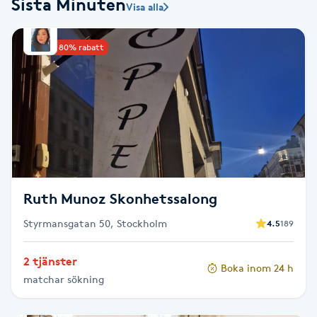
Sista Minuten
Visa alla
Babylights
Upp till 80% rabatt
Balayage
Bambumassage
Barber
Barnklippning
Ruth Munoz Skonhetssalong
BIAB
Styrmansgatan 50, Stockholm
4.5
189
2 tjänster
Blowout
Boka inom 24 h
matchar sökning
Bottenfärg