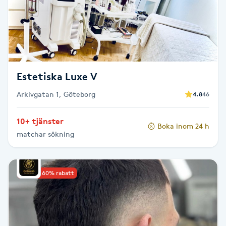
F
Face framing
Faceliftmassage
Estetiska Luxe V
Fet hårbotten
Arkivgatan 1, Göteborg
4.8
46
10+ tjänster
Fettreducering
Boka inom 24 h
matchar sökning
Fibromassage
Upp till 60% rabatt
Fillers
Fotmassage