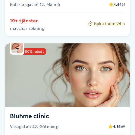
Baltzarsgatan 12, Malmö
4.8
961
Gua Sha-massage
10+ tjänster
H
Boka inom 24 h
matchar sökning
Hatha Yoga
Upp till 50% rabatt
Headspa
Healing
Herrklippning
HIFU
Bluhme clinic
Hollywood Peel
Vasagatan 42, Göteborg
4.8
569