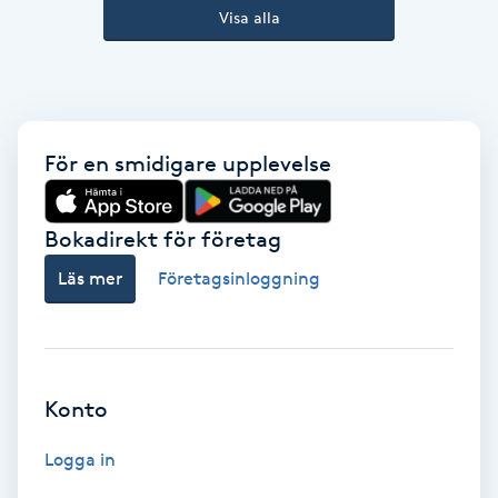
Visa alla
Kinesiologi
Kinesisk medicin
Kiropraktik
För en smidigare upplevelse
Klangmassage
Bokadirekt för företag
Läs mer
Företagsinloggning
Klippning
Klippning & Slingor
Klippning ungdom
Konto
Logga in
Koppningsmassage