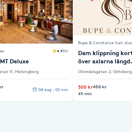
Bupe & Constance hair stu
ber
4.9
352
Dam klippning kor
BMT Deluxe
över axlarna längd
tan 11, Helsingborg
Olivedalsgatan 2, Göteborg
kr
300 kr
450 kr
04 aug - 02 nov
45 min