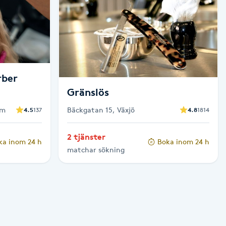
rber
Gränslös
lm
Bäckgatan 15, Växjö
4.5
137
4.8
1814
2 tjänster
ka inom 24 h
Boka inom 24 h
matchar sökning