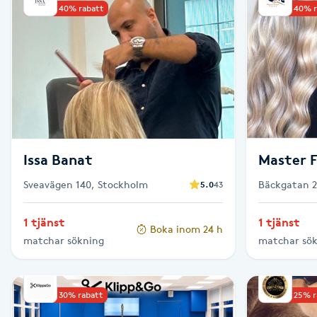
Upp till 40% rabatt
Upp till 40% 
Brynformning
Brynfärgning
Brynplockning
Bröllopsuppsättning
Issa Banat
Master F
C
Sveavägen 140, Stockholm
Bäckgatan 2
5.0
43
Celluliter
1 tjänst
1 tjänst
Boka inom 24 h
matchar sökning
matchar sö
Coachning
Color correction
Upp till 30% rabatt
Upp till 25% 