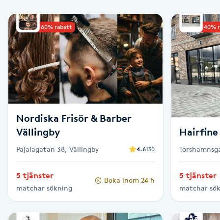
Babylights
Upp till 60% rabatt
Upp till 40% 
Balayage
Bambumassage
Barber
Nordiska Frisör & Barber
Vällingby
Hairfine
Barnklippning
Pajalagatan 38, Vällingby
Torshamnsga
4.6
130
BIAB
5 tjänster
5 tjänster
Boka inom 24 h
Blowout
matchar sökning
matchar sö
Bottenfärg