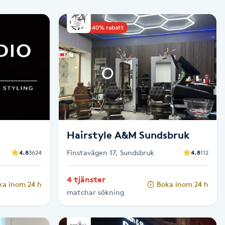
Upp till 40% rabatt
Hairstyle A&M Sundsbruk
Finstavägen 17, Sundsbruk
4.8
3624
4.8
112
4 tjänster
ka inom 24 h
Boka inom 24 h
matchar sökning