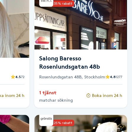
Upp till 35% rabatt
Salong Baresso
Rosenlundsgatan 48b
Rosenlundsgatan 48B, Stockholm
4.5
72
4.8
1277
1 tjänst
ka inom 24 h
Boka inom 24 h
matchar sökning
Upp till 25% rabatt