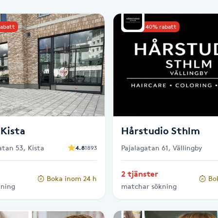
rabatt
Upp till 40% rabatt
 Kista
Hårstudio Sthlm
tan 53, Kista
Pajalagatan 61, Vällingby
4.8
1893
2 tjänster
Boka inom 24 h
Bo
kning
matchar sökning