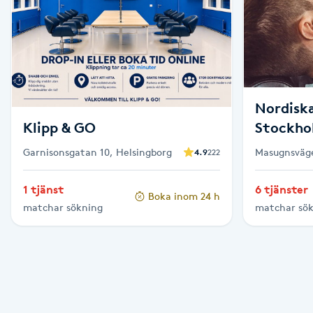
Cryoterapi
D
Damklippning
Dermapen
Nordiska
Klipp & GO
Stockh
Diamantslipning
Garnisonsgatan 10, Helsingborg
Masugnsväg
4.9
222
E
1 tjänst
6 tjänster
Boka inom 24 h
Enzympeeling
matchar sökning
matchar sö
Extensions
Extensions borttagning