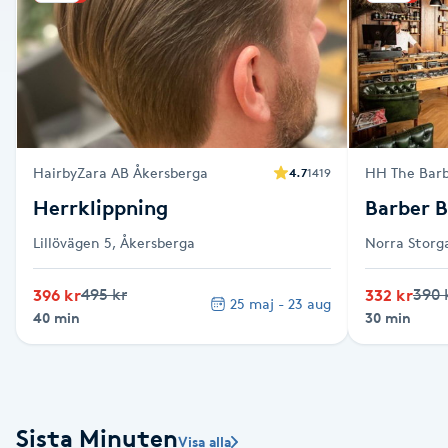
Alternativmedicin
Andningsmassage
Ansiktslyft utan kirurgi
HairbyZara AB Åkersberga
HH The Bar
4.7
1419
Aromamassage
Herrklippning
Barber 
Ashtanga Yoga
Lillövägen 5, Åkersberga
Norra Storga
396 kr
495 kr
332 kr
390 
Ayurveda
25 maj - 23 aug
40 min
30 min
Ayurvedisk Massage
Ansiktsbehandling djuprengörande
Sista Minuten
Visa alla
B