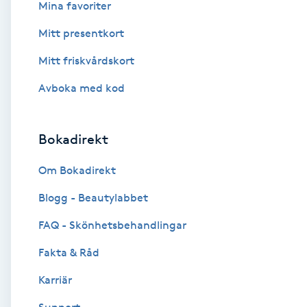
Mina favoriter
Fotsvamp
Mitt presentkort
Fotvård
Mitt friskvårdskort
Avboka med kod
Fransar
Fransborttagning
Bokadirekt
Om Bokadirekt
Fransfärgning
Blogg - Beautylabbet
Fransförlängning
FAQ - Skönhetsbehandlingar
Fransförlängning Megavolym
Fakta & Råd
Karriär
Fransförlängning Volym