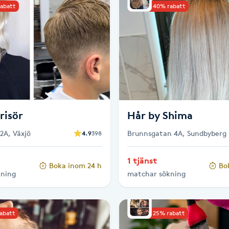
rabatt
Upp till 40% rabatt
risör
Hår by Shima
2A, Växjö
Brunnsgatan 4A, Sundbyberg
4.9
398
1 tjänst
Boka inom 24 h
Bo
kning
matchar sökning
rabatt
Upp till 25% rabatt