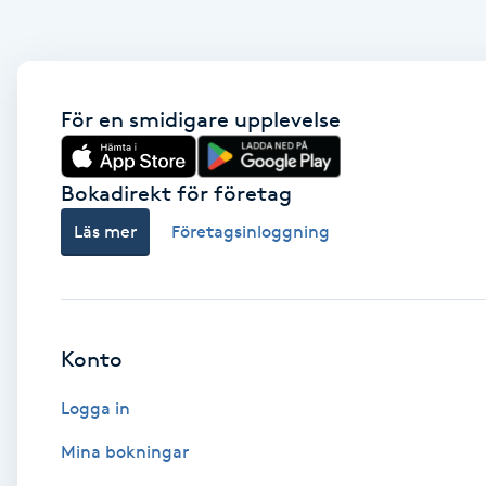
Eyeliner-tatuering
F
Face framing
För en smidigare upplevelse
Faceliftmassage
Bokadirekt för företag
Fet hårbotten
Läs mer
Företagsinloggning
Fettreducering
Fibromassage
Konto
Fillers
Logga in
Mina bokningar
Fotmassage