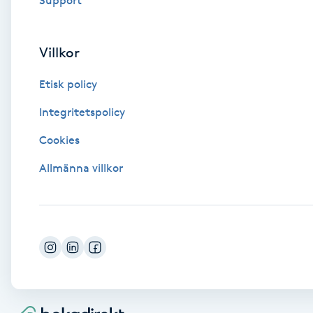
Support
Fransk manikyr
Villkor
Fransrengöring
Etisk policy
Frekvensterapi
Integritetspolicy
Friskvård
Cookies
Allmänna villkor
Friskvårdsmassage
Frisör
Funktionsanalys
Färgning