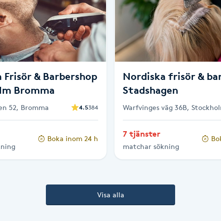
 Frisör & Barbershop
Nordiska frisör & ba
olm Bromma
Stadshagen
en 52, Bromma
Warfvinges väg 36B, Stockho
4.5
384
7 tjänster
Boka inom 24 h
Bo
kning
matchar sökning
Visa alla