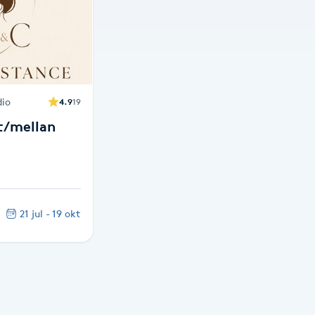
dio
4.9
19
t/mellan
.
21 jul - 19 okt