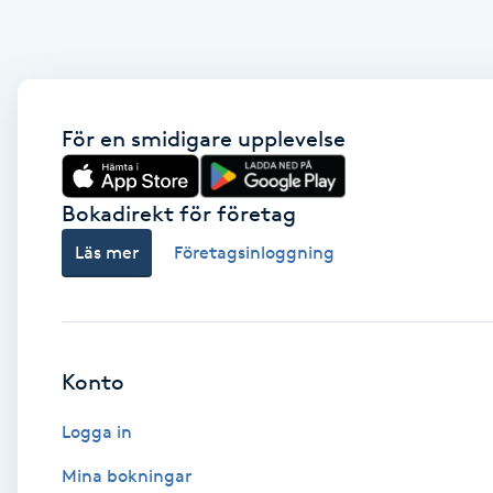
Eyeliner-tatuering
F
Face framing
För en smidigare upplevelse
Faceliftmassage
Bokadirekt för företag
Fet hårbotten
Läs mer
Företagsinloggning
Fettreducering
Fibromassage
Konto
Fillers
Logga in
Fotmassage
Mina bokningar