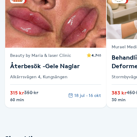
Alternativmedicin
Andningsmassage
Ansiktslyft utan kirurgi
Murael Medi
Beauty by Maria & laser Clinic
4.7
48
Behandli
Aromamassage
Återbesök -Gele Naglar
Deforme
Ashtanga Yoga
Alkärrsvägen 4, Kungsängen
Stormbyväge
Ayurveda
315 kr
350 kr
383 kr
450 
18 jul - 16 okt
60 min
30 min
Ayurvedisk Massage
Ansiktsbehandling djuprengörande
B