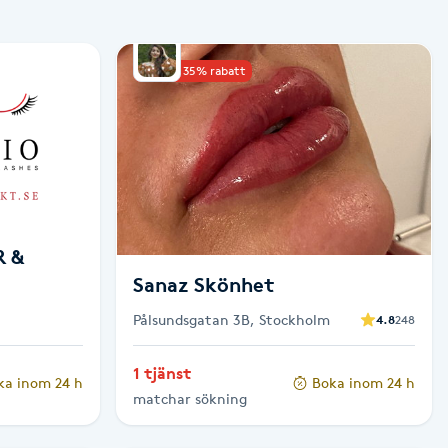
Upp till 35% rabatt
R &
Sanaz Skönhet
Pålsundsgatan 3B, Stockholm
4.8
248
1 tjänst
ka inom 24 h
Boka inom 24 h
matchar sökning