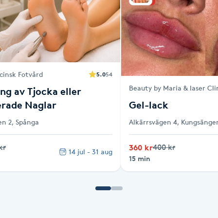
cinsk Fotvård
5.0
54
Beauty by Maria & laser Cli
ng av Tjocka eller
rade Naglar
Gel-lack
n 2, Spånga
Alkärrsvägen 4, Kungsänge
kr
360 kr
400 kr
14 jul - 31 aug
15 min