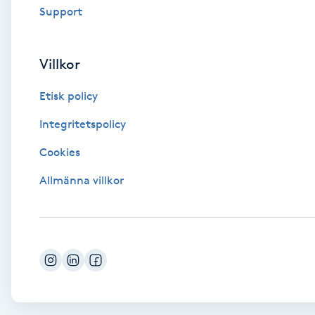
Support
Fransk manikyr
Fransrengöring
Villkor
Etisk policy
Frekvensterapi
Integritetspolicy
Friskvård
Cookies
Friskvårdsmassage
Allmänna villkor
Frisör
Funktionsanalys
Färgning