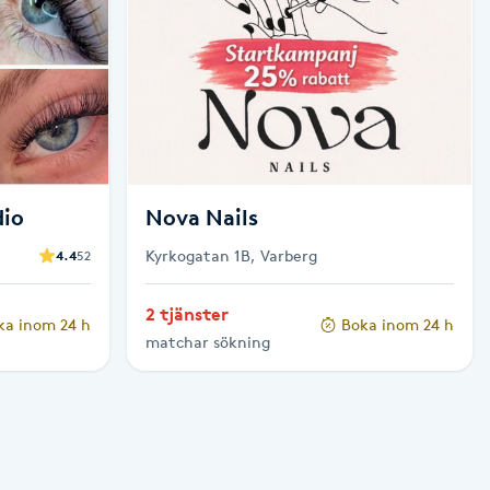
dio
Nova Nails
Kyrkogatan 1B, Varberg
4.4
52
2 tjänster
ka inom 24 h
Boka inom 24 h
matchar sökning