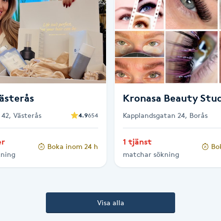
ästerås
Kronasa Beauty Stu
 42, Västerås
Kapplandsgatan 24, Borås
4.9
654
er
1 tjänst
Boka inom 24 h
Bo
kning
matchar sökning
Visa alla