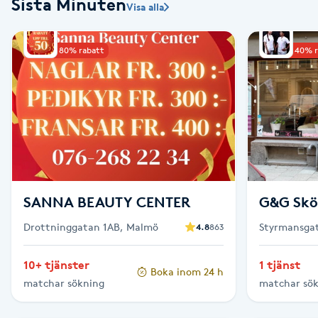
Sista Minuten
Visa alla
Babylights
Upp till 80% rabatt
Upp till 40% 
Balayage
Bambumassage
Barber
Barnklippning
SANNA BEAUTY CENTER
G&G Skö
Drottninggatan 1AB, Malmö
Styrmansgat
4.8
863
BIAB
10+ tjänster
1 tjänst
Blowout
Boka inom 24 h
matchar sökning
matchar sö
Bottenfärg