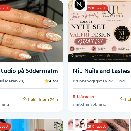
rabatt
Upp till 35% rabatt
Studio på Södermalm
Niu Nails and Lashes
låsgatan 61,
Brunnshögsgatan 47, Lund
4.8
61
5 tjänster
Boka inom 24 h
Bo
kning
matchar sökning
rabatt
Upp till 25% rabatt