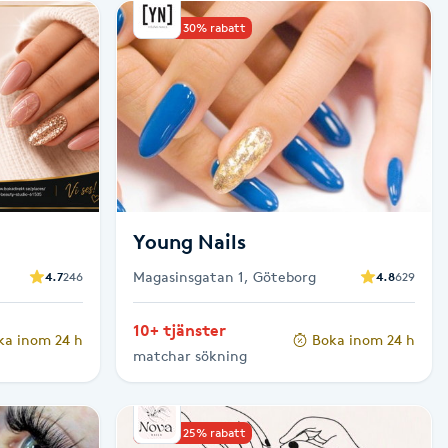
Upp till 30% rabatt
Young Nails
Magasinsgatan 1, Göteborg
4.7
246
4.8
629
10+ tjänster
ka inom 24 h
Boka inom 24 h
matchar sökning
Upp till 25% rabatt