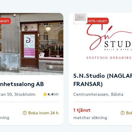
rabatt
Upp till 40% rabatt
S.N.Studio (NAGLA
nhetssalong AB
FRANSAR)
an 50, Stockholm
Centrumterassen, Bålsta
4.4
561
1 tjänst
Boka inom 24 h
Bo
kning
matchar sökning