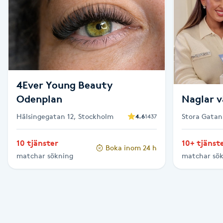
Cryoterapi
D
Damklippning
Dermapen
4Ever Young Beauty
Odenplan
Naglar v
Diamantslipning
Hälsingegatan 12, Stockholm
Stora Gatan
E
4.6
1437
Enzympeeling
10 tjänster
10+ tjänst
Boka inom 24 h
matchar sökning
matchar sö
Extensions
Extensions borttagning