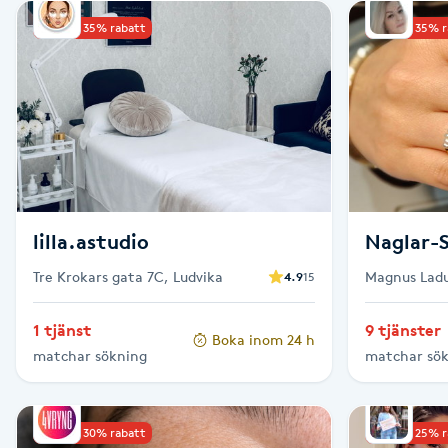
Upp till 35% rabatt
Upp till 35% 
Brynformning
Brynfärgning
Brynplockning
Bröllopsuppsättning
lilla.astudio
Naglar-
C
Tre Krokars gata 7C, Ludvika
Magnus Ladu
4.9
15
Celluliter
Stockholm
1 tjänst
9 tjänster
Boka inom 24 h
Coachning
matchar sökning
matchar sö
Color correction
Upp till 30% rabatt
Upp till 25% 