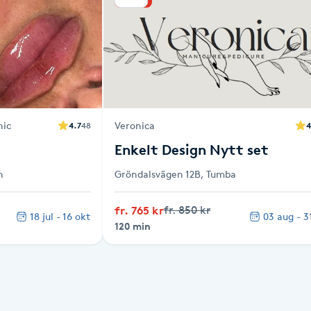
nic
Veronica
4.7
48
4
Enkelt Design Nytt set
n
Gröndalsvägen 12B, Tumba
fr. 765 kr
fr. 850 kr
18 jul - 16 okt
03 aug - 3
120 min