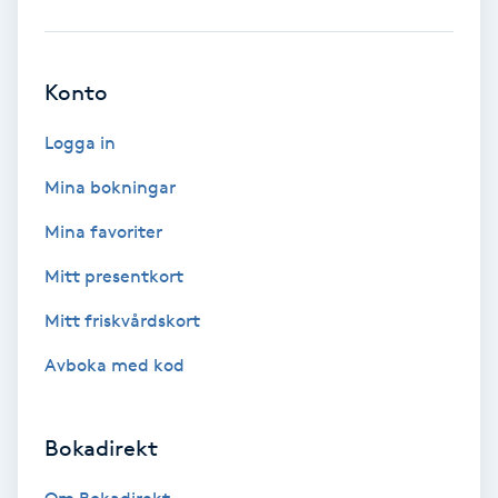
Babylights
Konto
Balayage
Logga in
Bambumassage
Mina bokningar
Barber
Mina favoriter
Mitt presentkort
Barnklippning
Mitt friskvårdskort
BIAB
Avboka med kod
Blowout
Bokadirekt
Bottenfärg