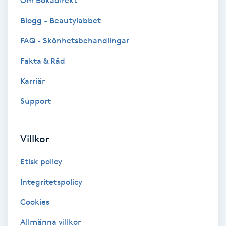
Om Bokadirekt
Brynformning
Blogg - Beautylabbet
FAQ - Skönhetsbehandlingar
Brynfärgning
Fakta & Råd
Brynplockning
Karriär
Support
Bröllopsuppsättning
C
Villkor
Celluliter
Etisk policy
Coachning
Integritetspolicy
Color correction
Cookies
Allmänna villkor