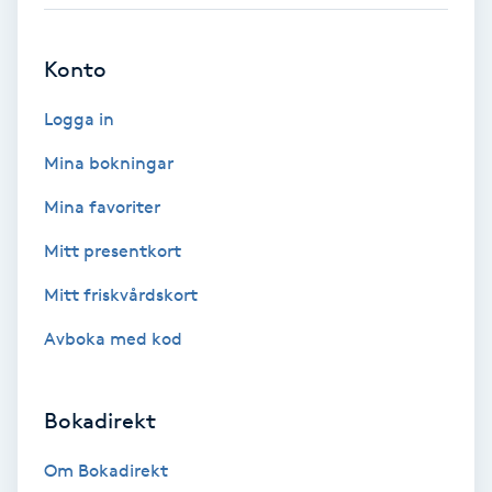
Babylights
Konto
Balayage
Logga in
Bambumassage
Mina bokningar
Mina favoriter
Barber
Mitt presentkort
Barnklippning
Mitt friskvårdskort
Avboka med kod
BIAB
Blowout
Bokadirekt
Bottenfärg
Om Bokadirekt