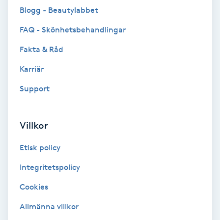
Blogg - Beautylabbet
Brynformning
FAQ - Skönhetsbehandlingar
Brynfärgning
Fakta & Råd
Karriär
Brynplockning
Support
Bröllopsuppsättning
C
Villkor
Celluliter
Etisk policy
Coachning
Integritetspolicy
Cookies
Color correction
Allmänna villkor