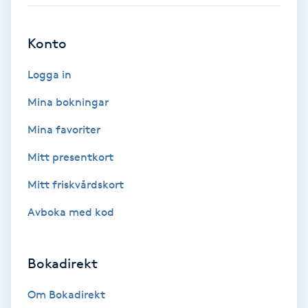
Babylights
Konto
Balayage
Logga in
Bambumassage
Mina bokningar
Mina favoriter
Barber
Mitt presentkort
Barnklippning
Mitt friskvårdskort
Avboka med kod
BIAB
Blowout
Bokadirekt
Bottenfärg
Om Bokadirekt