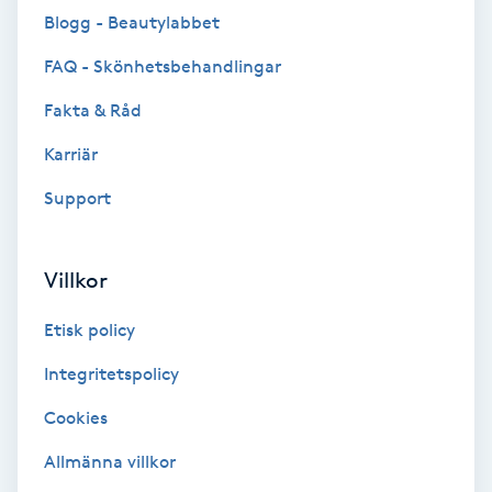
Blogg - Beautylabbet
Brynformning
FAQ - Skönhetsbehandlingar
Brynfärgning
Fakta & Råd
Karriär
Brynplockning
Support
Bröllopsuppsättning
C
Villkor
Celluliter
Etisk policy
Coachning
Integritetspolicy
Cookies
Color correction
Allmänna villkor