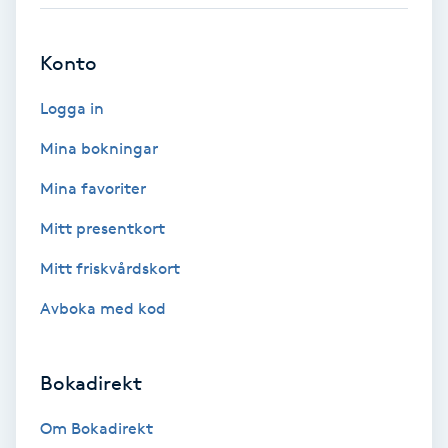
Babylights
Konto
Balayage
Logga in
Bambumassage
Mina bokningar
Mina favoriter
Barber
Mitt presentkort
Barnklippning
Mitt friskvårdskort
Avboka med kod
BIAB
Blowout
Bokadirekt
Bottenfärg
Om Bokadirekt