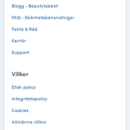
Blogg - Beautylabbet
Brynformning
FAQ - Skönhetsbehandlingar
Brynfärgning
Fakta & Råd
Karriär
Brynplockning
Support
Bröllopsuppsättning
C
Villkor
Celluliter
Etisk policy
Coachning
Integritetspolicy
Cookies
Color correction
Allmänna villkor