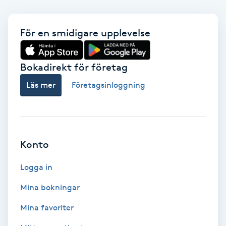
Färgning
För en smidigare upplevelse
Föning
G
Bokadirekt för företag
Gel naglar
Läs mer
Företagsinloggning
Gelenaglar
Gellack
Konto
Logga in
Gellack med förstärkning
Mina bokningar
Gravidmassage
Mina favoriter
Gravidyoga