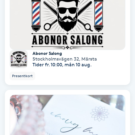
Extensions borttagning
Eyeliner-tatuering
F
Face framing
Abonor Salong
Faceliftmassage
Stockholmsvägen 32
,
Märsta
Tider fr. 10:00, mån 10 aug.
Fet hårbotten
Presentkort
Fettreducering
Fibromassage
Fillers