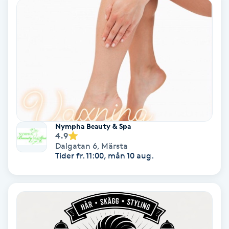
Color correction
Cryoterapi
D
Damklippning
Dermapen
Nympha Beauty & Spa
Diamantslipning
4.9
Dalgatan 6
,
Märsta
E
Tider fr. 11:00, mån 10 aug.
Enzympeeling
Extensions