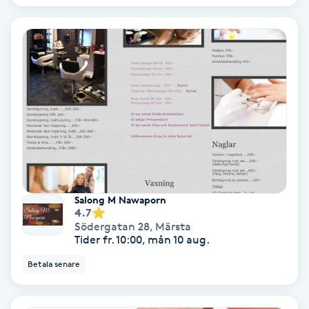
Bottenfärg
Brynformning
Brynfärgning
Brynplockning
Bröllopsuppsättning
Salong M Nawaporn
C
4.7
Södergatan 28
,
Märsta
Celluliter
Tider fr. 10:00, mån 10 aug.
Betala senare
Coachning