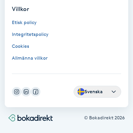
Hollywood Peel
Villkor
Etisk policy
Hot Stone Massage
Integritetspolicy
Hot yoga
Cookies
Hudföryngring
Allmänna villkor
Huduppstramning
Hudvård
Svenska
Hyaluronsyra
© Bokadirekt
2026
Hyperhidros