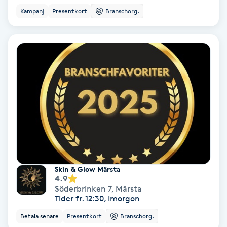
Ansiktsbehandling djuprengörande
Kampanj
Presentkort
Branschorg.
B
Babylights
Balayage
Bambumassage
Barber
Barnklippning
Skin & Glow Märsta
4.9
Söderbrinken 7
,
Märsta
BIAB
Tider fr. 12:30, Imorgon
Betala senare
Presentkort
Branschorg.
Blowout