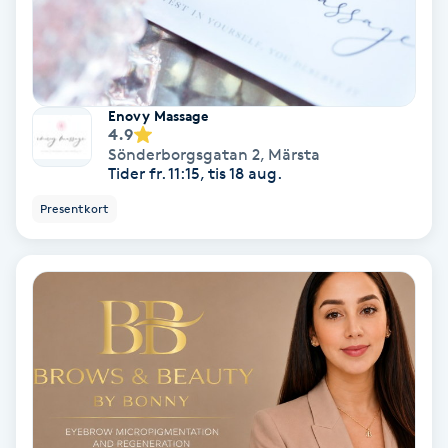
Fotmassage
Fotsvamp
Enovy Massage
4.9
Fotvård
Sönderborgsgatan 2
,
Märsta
Tider fr. 11:15, tis 18 aug.
Fransar
Presentkort
Fransborttagning
Fransfärgning
Fransförlängning
Fransförlängning Megavolym