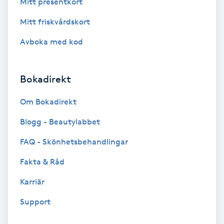
Mitt presentkort
Mitt friskvårdskort
Gruppträning
Avboka med kod
Gua Sha-massage
H
Bokadirekt
Hatha Yoga
Om Bokadirekt
Blogg - Beautylabbet
Headspa
FAQ - Skönhetsbehandlingar
Healing
Fakta & Råd
Herrklippning
Karriär
Support
HIFU