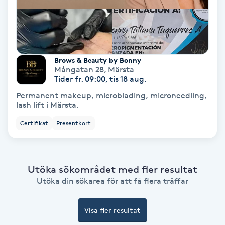
Fransförlängning Volym
Fransk manikyr
Brows & Beauty by Bonny
Mångatan 28
,
Märsta
Fransrengöring
Tider fr. 09:00, tis 18 aug.
Permanent makeup, microblading, microneedling,
Frekvensterapi
lash lift i Märsta.
Certifikat
Presentkort
Friskvård
Friskvårdsmassage
Utöka sökområdet med fler resultat
Utöka din sökarea för att få flera träffar
Frisör
Visa fler resultat
Funktionsanalys