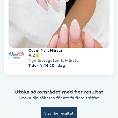
Color correction
Cryoterapi
D
Damklippning
Ocean Nails Märsta
Dermapen
4.2
Nymärstagatan 5
,
Märsta
Tider fr. 14:30, Idag
Diamantslipning
E
Enzympeeling
Utöka sökområdet med fler resultat
Utöka din sökarea för att få flera träffar
Extensions
Visa fler resultat