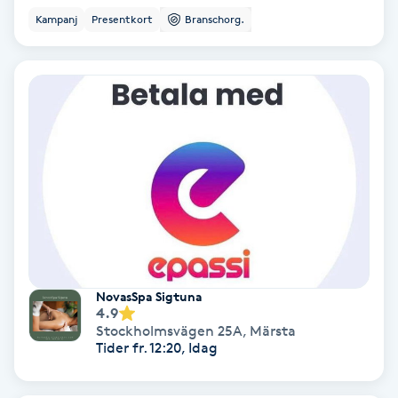
Ansiktsbehandling djuprengörande
Kampanj
Presentkort
Branschorg.
B
Babylights
Balayage
Bambumassage
Barber
Barnklippning
NovasSpa Sigtuna
4.9
Stockholmsvägen 25A
,
Märsta
BIAB
Tider fr. 12:20, Idag
Blowout