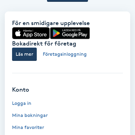
Extensions borttagning
Eyeliner-tatuering
För en smidigare upplevelse
F
Face framing
Bokadirekt för företag
Läs mer
Företagsinloggning
Faceliftmassage
Fet hårbotten
Konto
Fettreducering
Logga in
Fibromassage
Mina bokningar
Fillers
Mina favoriter