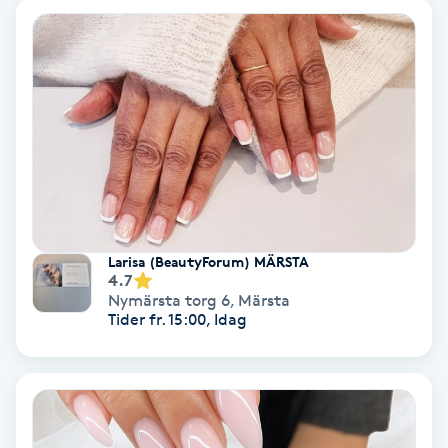
Bottenfärg
Brynformning
Brynfärgning
Brynplockning
Larisa (BeautyForum) MÄRSTA
Bröllopsuppsättning
4.7
C
Nymärsta torg 6
,
Märsta
Tider fr. 15:00, Idag
Celluliter
Coachning