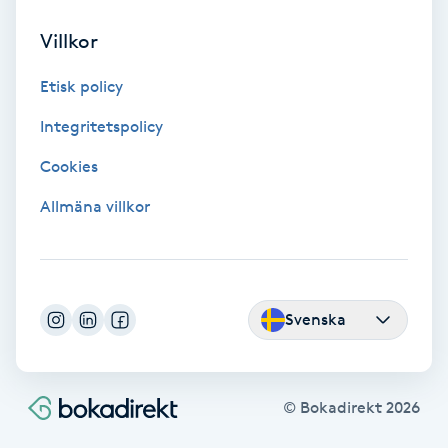
Fransförlängning Volym
Villkor
Fransk manikyr
Etisk policy
Integritetspolicy
Fransrengöring
Cookies
Frekvensterapi
Allmäna villkor
Friskvård
Friskvårdsmassage
Svenska
Frisör
© Bokadirekt
2026
Funktionsanalys