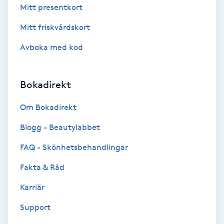
Mitt presentkort
Fotmassage
Mitt friskvårdskort
Fotsvamp
Avboka med kod
Fotvård
Bokadirekt
Fransar
Om Bokadirekt
Fransborttagning
Blogg - Beautylabbet
FAQ - Skönhetsbehandlingar
Fransfärgning
Fakta & Råd
Fransförlängning
Karriär
Support
Fransförlängning Megavolym