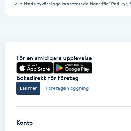
Vi hittade tyvärr inga rabatterade tider för "Pedikyr, F
Alternativmedicin
Andningsmassage
Ansiktslyft utan kirurgi
Aromamassage
För en smidigare upplevelse
Ashtanga Yoga
Bokadirekt för företag
Ayurveda
Läs mer
Företagsinloggning
Ayurvedisk Massage
Ansiktsbehandling djuprengörande
Konto
B