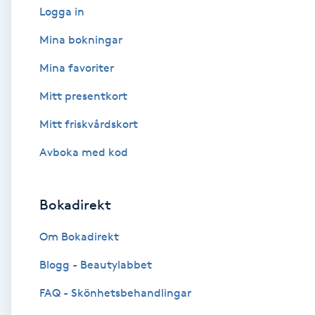
Logga in
Babylights
Mina bokningar
Mina favoriter
Balayage
Mitt presentkort
Bambumassage
Mitt friskvårdskort
Barber
Avboka med kod
Barnklippning
Bokadirekt
BIAB
Om Bokadirekt
Blogg - Beautylabbet
Blowout
FAQ - Skönhetsbehandlingar
Bottenfärg