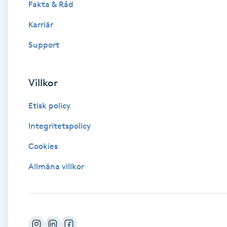
Fakta & Råd
Brynformning
Karriär
Support
Brynfärgning
Brynplockning
Villkor
Etisk policy
Bröllopsuppsättning
C
Integritetspolicy
Cookies
Celluliter
Allmäna villkor
Coachning
Color correction