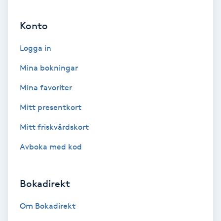
Ansiktsbehandling djuprengörande
Konto
B
Logga in
Babylights
Mina bokningar
Balayage
Mina favoriter
Bambumassage
Mitt presentkort
Mitt friskvårdskort
Barber
Avboka med kod
Barnklippning
Bokadirekt
BIAB
Om Bokadirekt
Blowout