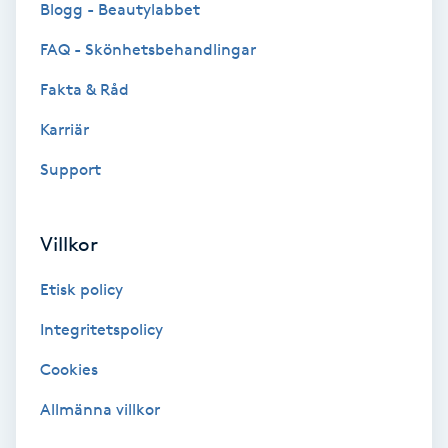
Blogg - Beautylabbet
Bottenfärg
FAQ - Skönhetsbehandlingar
Fakta & Råd
Brynformning
Karriär
Brynfärgning
Support
Brynplockning
Villkor
Bröllopsuppsättning
Etisk policy
C
Integritetspolicy
Celluliter
Cookies
Coachning
Allmänna villkor