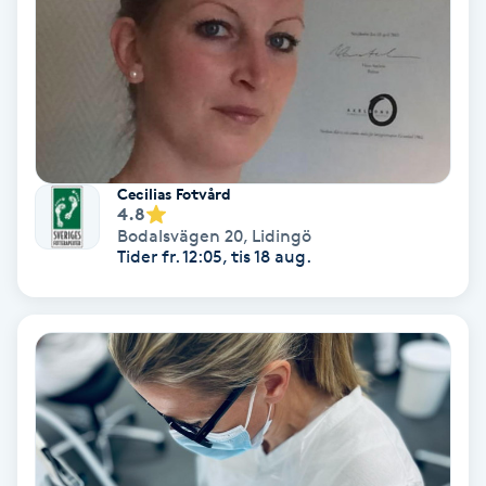
Fotmassage
Fotsvamp
Fotvård
Cecilias Fotvård
Fransar
4.8
Bodalsvägen 20
,
Lidingö
Tider fr. 12:05, tis 18 aug.
Fransborttagning
Fransfärgning
Fransförlängning
Fransförlängning Megavolym