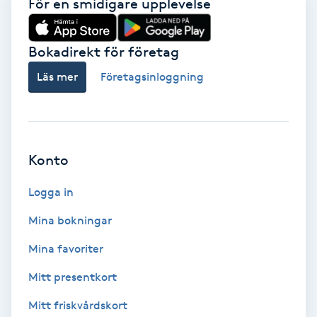
För en smidigare upplevelse
Färgning
Bokadirekt för företag
Föning
Läs mer
Företagsinloggning
G
Gel naglar
Gelenaglar
Konto
Logga in
Gellack
Mina bokningar
Gellack med förstärkning
Mina favoriter
Gravidmassage
Mitt presentkort
Mitt friskvårdskort
Gravidyoga