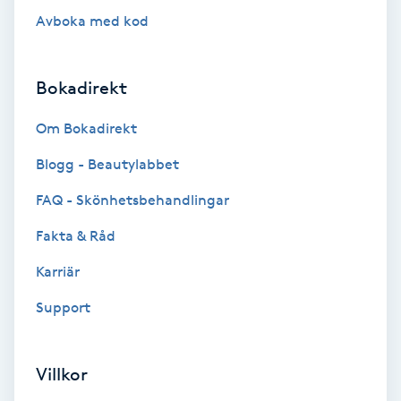
Avboka med kod
Gruppträning
Bokadirekt
Gua Sha-massage
H
Om Bokadirekt
Blogg - Beautylabbet
Hatha Yoga
FAQ - Skönhetsbehandlingar
Headspa
Fakta & Råd
Healing
Karriär
Support
Herrklippning
HIFU
Villkor