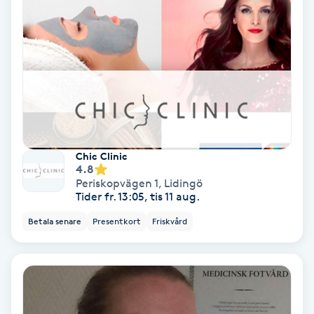
Extensions borttagning
Eyeliner-tatuering
F
Face framing
Faceliftmassage
Chic Clinic
4.8
Fet hårbotten
Periskopvägen 1
,
Lidingö
Tider fr. 13:05, tis 11 aug.
Fettreducering
Betala senare
Presentkort
Friskvård
Fibromassage
Fillers