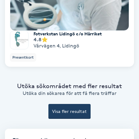
Fransförlängning Volym
Fransk manikyr
Fotverkstan Lidingö c/o Hårriket
4.8
Fransrengöring
Vårvägen 4
,
Lidingö
Presentkort
Frekvensterapi
Friskvård
Utöka sökområdet med fler resultat
Utöka din sökarea för att få flera träffar
Friskvårdsmassage
Visa fler resultat
Frisör
Funktionsanalys