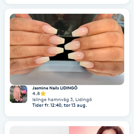
Color correction
Cryoterapi
D
Damklippning
Dermapen
Diamantslipning
E
Jasmine Nails LIDINGÖ
4.8
Islinge hamnväg 3
,
Lidingö
Enzympeeling
Tider fr. 12:40, tor 13 aug.
Extensions