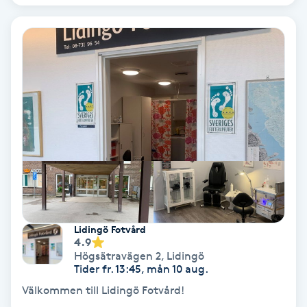
Bottenfärg
Brynformning
Brynfärgning
Brynplockning
Bröllopsuppsättning
C
Lidingö Fotvård
Celluliter
4.9
Högsätravägen 2
,
Lidingö
Tider fr. 13:45, mån 10 aug.
Coachning
Välkommen till Lidingö Fotvård!