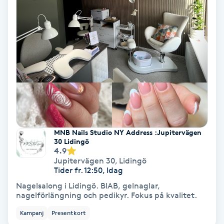
Ansiktsbehandling djuprengörande
B
Babylights
Balayage
Bambumassage
MNB Nails Studio NY Address :Jupitervägen
Barber
30 Lidingö
4.9
Jupitervägen 30
,
Lidingö
Barnklippning
Tider fr. 12:50, Idag
Nagelsalong i Lidingö. BIAB, gelnaglar,
BIAB
nagelförlängning och pedikyr. Fokus på kvalitet.
Kampanj
Presentkort
Blowout