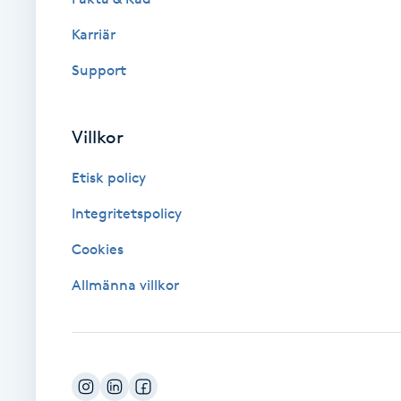
Karriär
Brynformning
Support
Brynfärgning
Villkor
Brynplockning
Etisk policy
Bröllopsuppsättning
Integritetspolicy
C
Cookies
Celluliter
Allmänna villkor
Coachning
Color correction