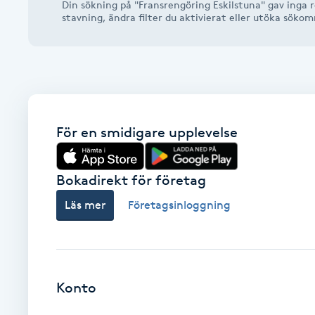
Din sökning på "Fransrengöring Eskilstuna" gav inga r
Alternativmedicin
stavning, ändra filter du aktivierat eller utöka söko
Andningsmassage
Ansiktslyft utan kirurgi
För en smidigare upplevelse
Aromamassage
Ashtanga Yoga
Bokadirekt för företag
Läs mer
Företagsinloggning
Ayurveda
Ayurvedisk Massage
Konto
Ansiktsbehandling djuprengörande
B