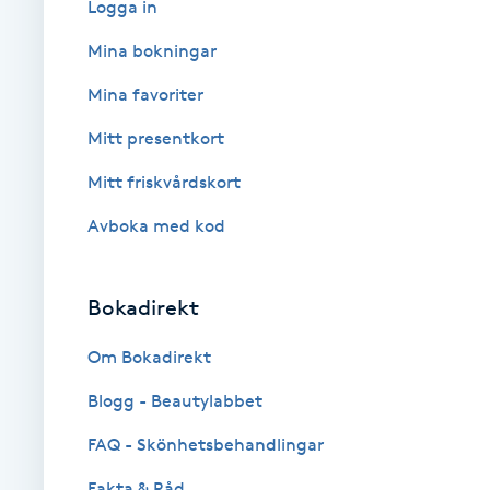
Logga in
Babylights
Mina bokningar
Mina favoriter
Balayage
Mitt presentkort
Bambumassage
Mitt friskvårdskort
Avboka med kod
Barber
Barnklippning
Bokadirekt
BIAB
Om Bokadirekt
Blogg - Beautylabbet
Blowout
FAQ - Skönhetsbehandlingar
Bottenfärg
Fakta & Råd