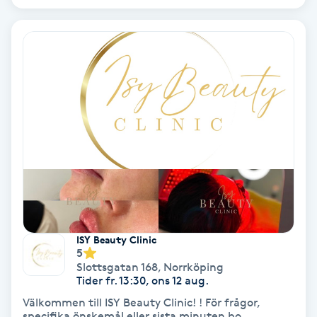
Medium
Megavolymfransar
Melasma
Mesoterapi
MicroPen
Microshading
ISY Beauty Clinic
5
Mixfransar
Slottsgatan 168
,
Norrköping
N
Tider fr. 13:30, ons 12 aug.
Välkommen till ISY Beauty Clinic! ! För frågor,
Nagelförlängning
specifika önskemål eller sista minuten bo...