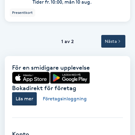
Tider fr. 10:00, mån 10 aug.
Volymfransar
Presentkort
Vårtor
Y
1 av 2
Nästa
Yin Yoga
Yoga
För en smidigare upplevelse
Yoga Nidra
Bokadirekt för företag
Läs mer
Företagsinloggning
Yogamassage
Z
Zonterapi
Konto