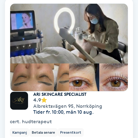
Lymfmassage
Läpptatuering
M
Makeup
Manikyr & Pedikyr
Massage
ARI SKINCARE SPECIALIST
Medial vägledning
4.9
Albrektsvägen 95
,
Norrköping
Medicinsk massage
Tider fr. 10:00, mån 10 aug.
cert. hudterapeut
Meditation
Kampanj
Betala senare
Presentkort