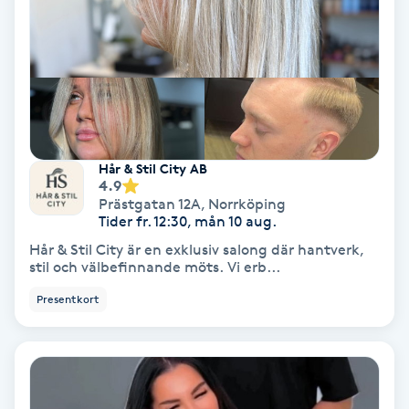
Hollywood Peel
Hot Stone Massage
Hot yoga
Hår & Stil City AB
Hudföryngring
4.9
Prästgatan 12A
,
Norrköping
Tider fr. 12:30, mån 10 aug.
Huduppstramning
Hår & Stil City är en exklusiv salong där hantverk,
stil och välbefinnande möts. Vi erb...
Hudvård
Presentkort
Hyaluronsyra
Hyperhidros