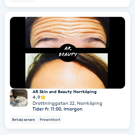
Laserbehandling
Lashlift Keratin
LED-ljusterapi
Liktornar
LPG
LPG-behandling
AR Skin and Beauty Norrköping
4.9
LPG-massage
Drottninggatan 22
,
Norrköping
Tider fr. 11:00, Imorgon
Luggklippning
Betala senare
Presentkort