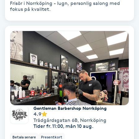
Frisör i Norrköping - lugn, personlig salong med
Olaplex
fokus på kvalitet.
Olaplexbehandling
Ombre
Ombre brows
Ombre naglar
Optiker
Gentleman Barbershop Norrköping
Ortobionomi
4.9
Trädgårdsgatan 6B
,
Norrköping
Tider fr. 11:00, mån 10 aug.
Ortopedi
Betala senare
Presentkort