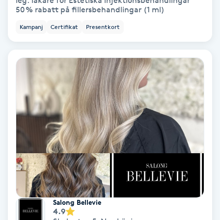
leg. läkare för Estetiska injektionsbehandlingar
50 % rabatt på fillersbehandlingar (1 ml)
Bottenfärg
Kampanj
Certifikat
Presentkort
Brynformning
Brynfärgning
Brynplockning
Bröllopsuppsättning
C
Celluliter
Coachning
Salong Bellevie
4.9