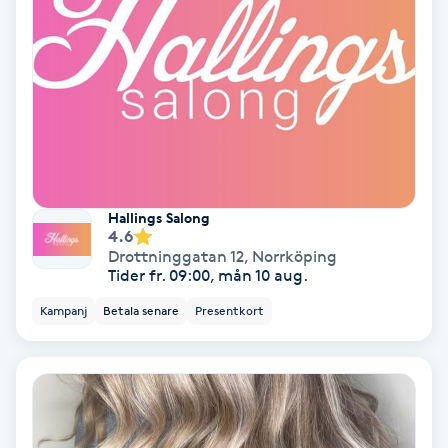
PRP (Platelet Rich Plasma)
PRX-T33
Psoriasis
PT
Hallings Salong
4.6
R
Drottninggatan 12
,
Norrköping
Tider fr. 09:00, mån 10 aug.
Radiofrekvens
Kampanj
Betala senare
Presentkort
Rakning
Reflexologi