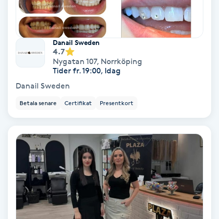
Fotmassage
Fotsvamp
Danail Sweden
4.7
Nygatan 107
,
Norrköping
Fotvård
Tider fr. 19:00, Idag
Danail Sweden
Fransar
Betala senare
Certifikat
Presentkort
Fransborttagning
Fransfärgning
Fransförlängning
Fransförlängning Megavolym