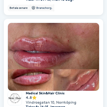
Terapi
Betala senare
Branschorg.
Thaimassage
Toning
Torr hårbotten
Torrborstning
Triggerpunktsmassage
Trådning
Medical Skin&Hair Clinic
Träning
4.8
Vindrosgatan 10
,
Norrköping
Tider fr. 16:15, Imorgon