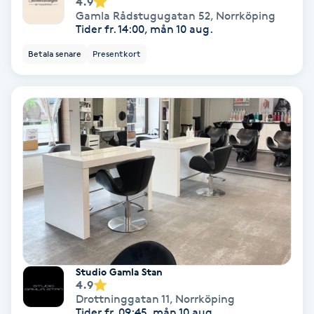
4.9
Gamla Rådstugugatan 52
,
Norrköping
Svettbehandling
Tider fr. 14:00, mån 10 aug.
T
Betala senare
Presentkort
Tuina-massage
Taktil massage
Tandblekning
Tandläkare
Tatuering
Studio Gamla Stan
Tatueringsborttagning
4.9
Drottninggatan 11
,
Norrköping
Tider fr. 09:45, mån 10 aug.