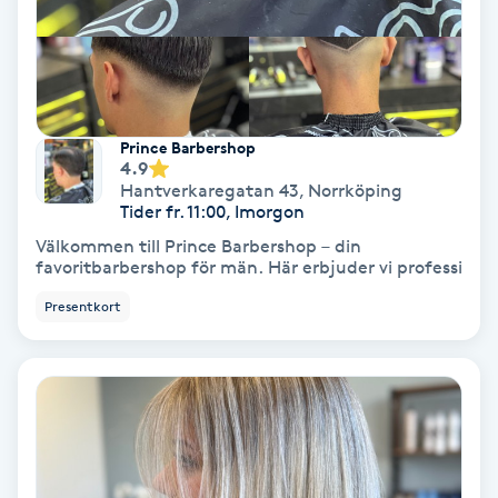
Gruppträning
Gua Sha-massage
Prince Barbershop
H
4.9
Hantverkaregatan 43
,
Norrköping
Hatha Yoga
Tider fr. 11:00, Imorgon
Välkommen till Prince Barbershop – din
favoritbarbershop för män. Här erbjuder vi professi
Headspa
Presentkort
Healing
Herrklippning
HIFU