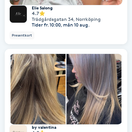
Elie Salong
Spa
4.7
Trädgårdsgatan 34
,
Norrköping
Tider fr. 10:00, mån 10 aug.
Spa manikyr & pedikyr
Presentkort
Spa-manikyr
Spa-pedikyr
Spraytan
Stylist
Sugaring
Svensk massage
by valentina