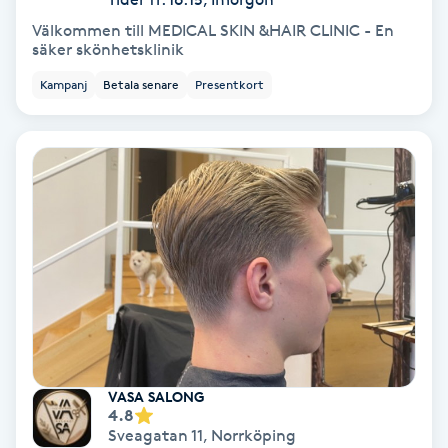
Tvätt & Fön
Välkommen till MEDICAL SKIN &HAIR CLINIC - En
V
säker skönhetsklinik
Vaccination
Kampanj
Betala senare
Presentkort
Vampyrbehandling
Vaxning
Vaxning brasiliansk
Veterinär
Vibrationsmassage
VASA SALONG
4.8
Vinyasa Yoga
Sveagatan 11
,
Norrköping