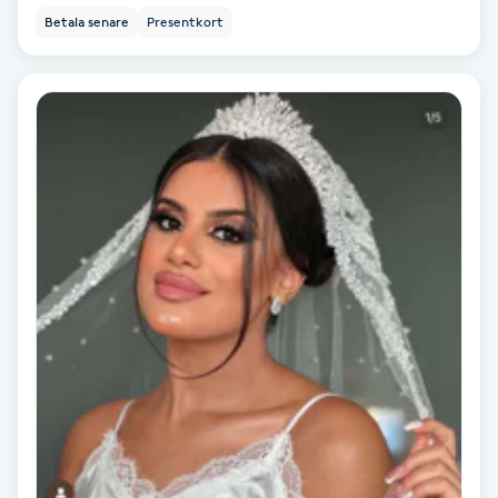
Betala senare
Presentkort
Skoinlägg
Skägg
Skäggfärgning
Skäggklippning
Skäggtrimmning
Skönhet
Slingor
Sockring