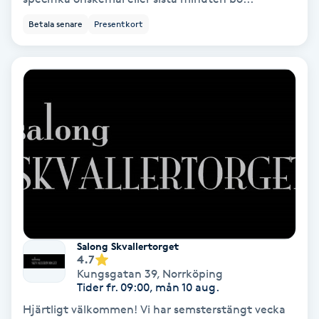
Betala senare
Presentkort
Nagelförlängning akryl
Nagelförlängning gelé
Nagelförlängning glasfiber
Nagelförlängning silke
Nagelförstärkning
Nagelklippning
Salong Skvallertorget
4.7
Kungsgatan 39
,
Norrköping
Nagelsvamp
Tider fr. 09:00, mån 10 aug.
Hjärtligt välkommen! Vi har semsterstängt vecka
Nageltrång