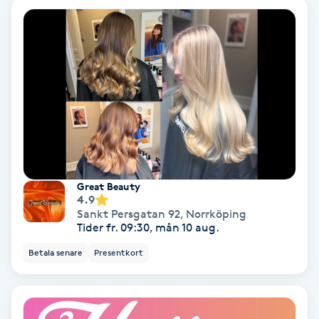
Personlig tränare
Picolaser
Piercing
Pigmentbehandling
Great Beauty
Pigmentfläckar
4.9
Sankt Persgatan 92
,
Norrköping
Tider fr. 09:30, mån 10 aug.
Plastikkirurgi
Betala senare
Presentkort
Powder brows
Power Yoga