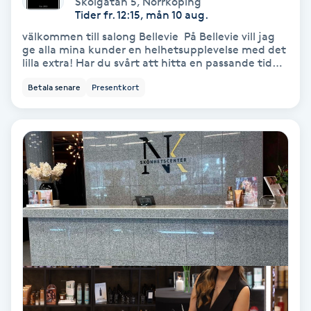
Skolgatan 5
,
Norrköping
Color correction
Tider fr. 12:15, mån 10 aug.
välkommen till salong Bellevie På Bellevie vill jag
Cryoterapi
ge alla mina kunder en helhetsupplevelse med det
lilla extra! Har du svårt att hitta en passande tid
D
eller osäker på vilken tjänst du ska boka?
Betala senare
Presentkort
Ring/smsa: 0707154623 AVBOKNINGSREGLER
Damklippning
Avbokning ska ske minst 24h före den bokade
tiden. Vid utebliven bokning tillkommer debitering
med 50% av det bokade behandlingspris.
Dermapen
PRESENTKORT presentkort köpt via Bokadirekt går
att använda på alla tjänster.
Diamantslipning
E
Enzympeeling
Extensions