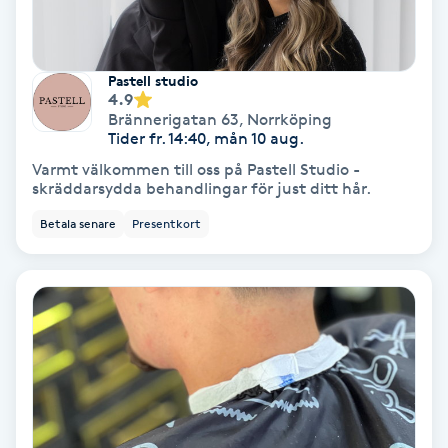
Färgning
Pastell studio
Föning
4.9
G
Brännerigatan 63
,
Norrköping
Tider fr. 14:40, mån 10 aug.
Gel naglar
Varmt välkommen till oss på Pastell Studio -
skräddarsydda behandlingar för just ditt hår.
Gelenaglar
Betala senare
Presentkort
Gellack
Gellack med förstärkning
Gravidmassage
Gravidyoga