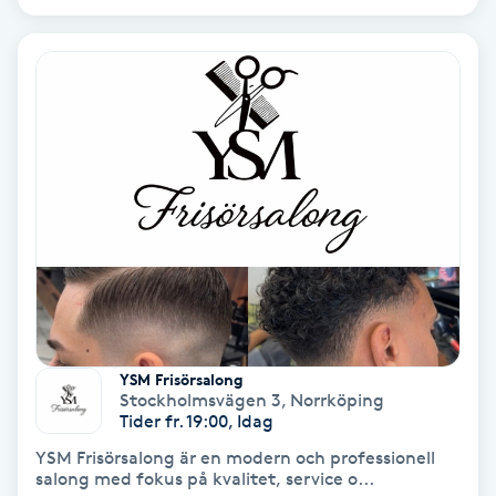
Samtalsterapi
Senioryoga
Shiatsu
Singelfransar
Sjukgymnastik
Skalpmassage
YSM Frisörsalong
Stockholmsvägen 3
,
Norrköping
Skinbooster
Tider fr. 19:00, Idag
YSM Frisörsalong är en modern och professionell
Sklerosering
salong med fokus på kvalitet, service o...