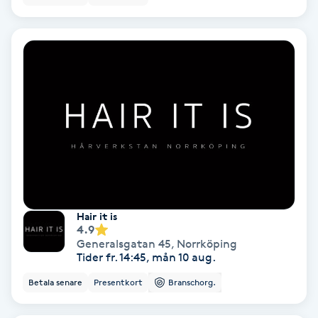
Osteopati
P
Paraffinbehandling
Pedikyr
Pensionärklippning
Permanent
Hair it is
4.9
Permanent hårborttagning
Generalsgatan 45
,
Norrköping
Tider fr. 14:45, mån 10 aug.
Permanent ögonbrynsmakeup
Betala senare
Presentkort
Branschorg.
Personal shopper