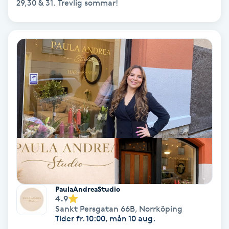
29,30 & 31. Trevlig sommar!
Nagelvård
Naglar borttagning
Naglar reparation
Naprapati
Navelpiercing
NBE-massage
PaulaAndreaStudio
4.9
Ny frisyr
Sankt Persgatan 66B
,
Norrköping
O
Tider fr. 10:00, mån 10 aug.