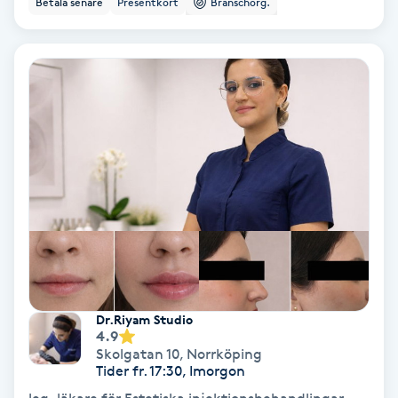
Betala senare
Presentkort
Branschorg.
Ansiktsbehandling djuprengörande
B
Babylights
Balayage
Bambumassage
Barber
Barnklippning
Dr.Riyam Studio
4.9
BIAB
Skolgatan 10
,
Norrköping
Tider fr. 17:30, Imorgon
Blowout