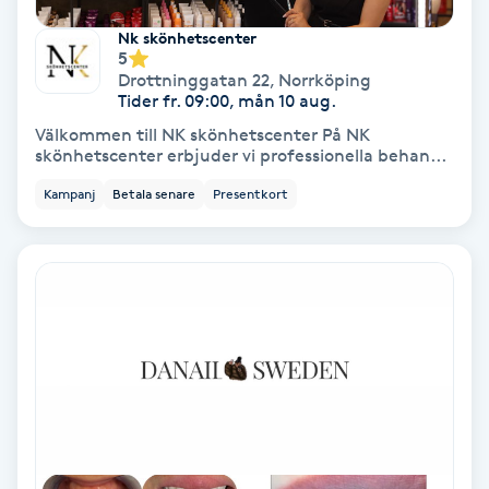
Extensions borttagning
Nk skönhetscenter
5
Eyeliner-tatuering
Drottninggatan 22
,
Norrköping
F
Tider fr. 09:00, mån 10 aug.
Välkommen till NK skönhetscenter På NK
Face framing
skönhetscenter erbjuder vi professionella behan...
Kampanj
Betala senare
Presentkort
Faceliftmassage
Fet hårbotten
Fettreducering
Fibromassage
Fillers