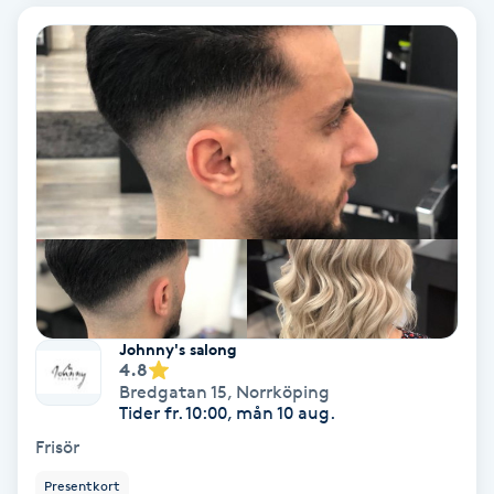
Koppningsmassage
Kosmetisk tatuering
Kostrådgivning
Kroppsinpackning
Kroppspeeling
Käkledsbehandling
Johnny's salong
4.8
Bredgatan 15
,
Norrköping
Kärlbehandling
Tider fr. 10:00, mån 10 aug.
L
Frisör
Presentkort