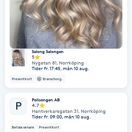
Regndroppsmassage
Reiki
Reikihealing
Salong Salongen
Reiki massage
5
Nygatan 81
,
Norrköping
Tider fr. 17:45, mån 10 aug.
Restorative Yoga
Presentkort
Branschorg.
Rosacea
Polisongen AB
Rosenmetoden
P
4.7
Hantverkaregatan 31
,
Norrköping
Tider fr. 09:00, mån 10 aug.
Ryggmassage
Betala senare
Presentkort
S