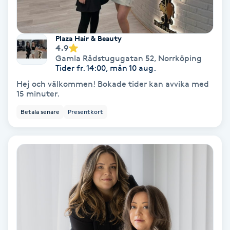
Fransförlängning Volym
Plaza Hair & Beauty
Fransk manikyr
4.9
Gamla Rådstugugatan 52
,
Norrköping
Tider fr. 14:00, mån 10 aug.
Fransrengöring
Hej och välkommen! Bokade tider kan avvika med
15 minuter.
Frekvensterapi
Betala senare
Presentkort
Friskvård
Friskvårdsmassage
Frisör
Funktionsanalys