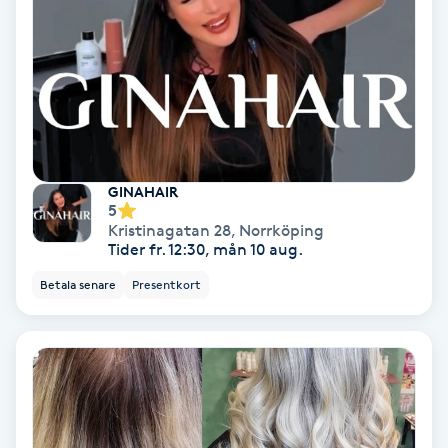
Hypnos
Hårborttagning
Hårbottenbehandling
Hårförlängning
GINAHAIR
5
Kristinagatan 28
,
Norrköping
Hårvård
Tider fr. 12:30, mån 10 aug.
Betala senare
Presentkort
Hälsa
Hälsprickor
I
Idrottsmassage