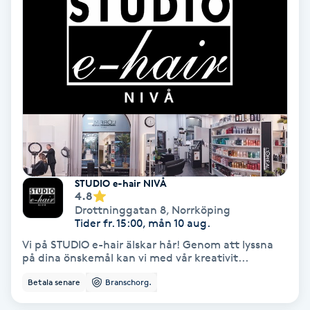
kostnadsfri konsultation! Bästa hälsningar, Najats
Skönhetssalong.
Keratinbehandling
Kinesiologi
Kinesisk medicin
Kiropraktik
Klangmassage
STUDIO e-hair NIVÅ
4.8
Drottninggatan 8
,
Norrköping
Klippning
Tider fr. 15:00, mån 10 aug.
Vi på STUDIO e-hair älskar hår! Genom att lyssna
Klippning & Slingor
på dina önskemål kan vi med vår kreativit...
Betala senare
Branschorg.
Klippning ungdom