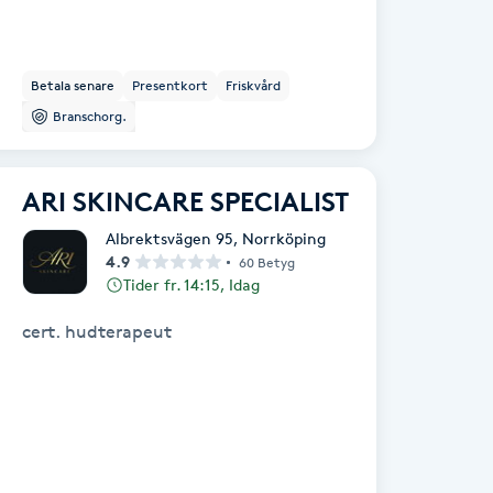
och säkert sätt. Vi brinner för skönhet
och i vårt utbud finns något för alla
såsom hårklippning, ansiktsbehandling,
permanent hårborttagning med mera.
Varmt välkomna in till vår familjära
Betala senare
Presentkort
Friskvård
skönhetssalong för en kostnadsfri
Branschorg.
konsultation! Bästa hälsningar, Najats
Skönhetssalong.
ARI SKINCARE SPECIALIST
Albrektsvägen 95
,
Norrköping
4.9
60 Betyg
Tider fr. 14:15, Idag
cert. hudterapeut