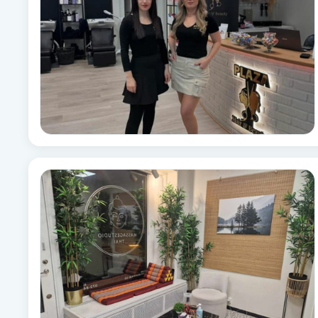
Babylights
Balayage
Bambumassage
Barber
Barnklippning
BIAB
Blowout
Bottenfärg