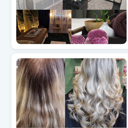
Brynformning
Brynfärgning
Brynplockning
Bröllopsuppsättning
C
Celluliter
Coachning
Color correction