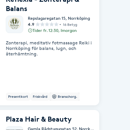
Balans
Repslagaregatan 15
,
Norrköping
4.9
16 Betyg
Tider fr. 12:30, Imorgon
Zonterapi, meditativ fotmassage Reiki i
Norrköping för balans, lugn, och
återhämtning.
Presentkort
Friskvård
Branschorg.
Plaza Hair & Beauty
Gamla Rådstugugatan 52
,
Norrköping