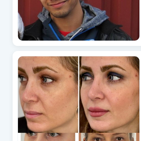
Fotsvamp
Fotvård
Fransar
Fransborttagning
Fransfärgning
Fransförlängning
Fransförlängning Megavolym
Fransförlängning Volym