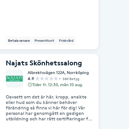
Betala senare
Presentkort
Friskvård
Najats Skönhetssalong
Albrektsvägen 122A
,
Norrköping
4.9
580 Betyg
Tider fr. 12:30, mån 10 aug.
Oavsett om det är hår, kropp, ansikte
eller hud som du känner behöver
förändring så finns vi här för dig! Vår
personal har genomgått en gedigen
utbildning och har rätt certifieringar för
att ta hand om era behov på ett tryggt