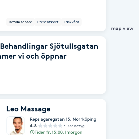
Betala senare
Presentkort
Friskvård
map view
 Behandlingar Sjötullsgatan
ommer vi och öppnar
Leo Massage
Repslagaregatan 15
,
Norrköping
4.8
772 Betyg
Tider fr. 15:00, Imorgon