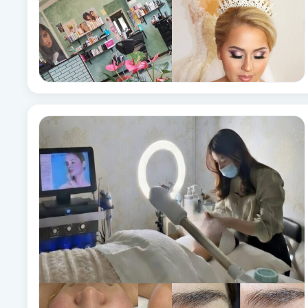
Cryoterapi
D
Damklippning
Dermapen
Diamantslipning
E
Enzympeeling
Extensions
Extensions borttagning