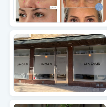
Fransk manikyr
Fransrengöring
Frekvensterapi
Friskvård
Friskvårdsmassage
Frisör
Funktionsanalys
Färgning