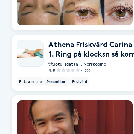
Eyeliner-tatuering
F
Face framing
Faceliftmassage
Athena Friskvård Carina
1. Ring på klocksn så k
Fet hårbotten
Sjötullsgatan 1
,
Norrköping
4.8
299
Fettreducering
Betala senare
Presentkort
Friskvård
Fibromassage
Fillers
Fotmassage