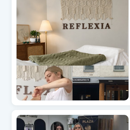
Alternativmedicin
Andningsmassage
Ansiktslyft utan kirurgi
Aromamassage
Ashtanga Yoga
Ayurveda
Ayurvedisk Massage
Ansiktsbehandling djuprengörande
B