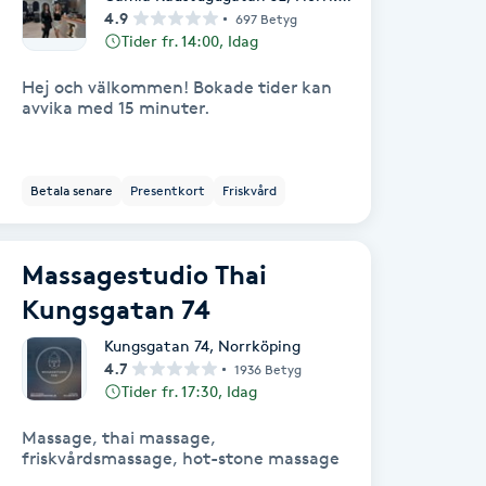
4.9
697 Betyg
Tider fr. 14:00, Idag
Hej och välkommen! Bokade tider kan
avvika med 15 minuter.
Betala senare
Presentkort
Friskvård
Massagestudio Thai
Kungsgatan 74
Kungsgatan 74
,
Norrköping
4.7
1936 Betyg
Tider fr. 17:30, Idag
Massage, thai massage,
friskvårdsmassage, hot-stone massage