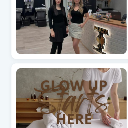
Babylights
Balayage
Bambumassage
Barber
Barnklippning
BIAB
Blowout
Bottenfärg