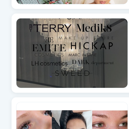
Fransk manikyr
Fransrengöring
Frekvensterapi
Friskvård
Friskvårdsmassage
Frisör
Funktionsanalys
Färgning