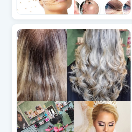
Fotsvamp
Fotvård
Fransar
Fransborttagning
Fransfärgning
Fransförlängning
Fransförlängning Megavolym
Fransförlängning Volym