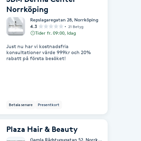
Norrköping
Repslagaregatan 28
,
Norrköping
4.3
21 Betyg
Tider fr. 09:00, Idag
Just nu har vi kostnadsfria
konsultationer värde 999kr och 20%
rabatt på första besöket!
Betala senare
Presentkort
Plaza Hair & Beauty
Gamla Rådstugugatan 52
,
Norrköping