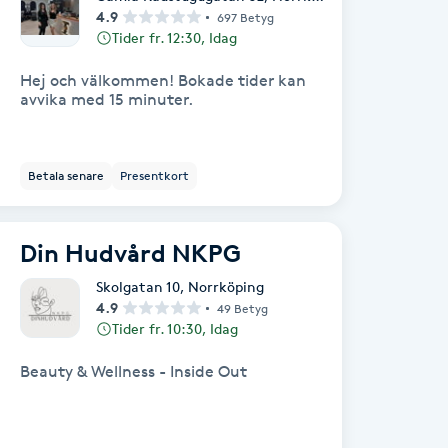
4.9
697 Betyg
Tider fr. 12:30, Idag
Hej och välkommen! Bokade tider kan
avvika med 15 minuter.
Betala senare
Presentkort
Din Hudvård NKPG
Skolgatan 10
,
Norrköping
4.9
49 Betyg
Tider fr. 10:30, Idag
Beauty & Wellness - Inside Out