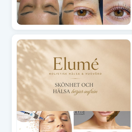
Eyeliner-tatuering
F
Face framing
Faceliftmassage
Fet hårbotten
Fettreducering
Fibromassage
Fillers
Fotmassage