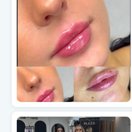
Alternativmedicin
Andningsmassage
Ansiktslyft utan kirurgi
Aromamassage
Ashtanga Yoga
Ayurveda
Ayurvedisk Massage
Ansiktsbehandling djuprengörande
B