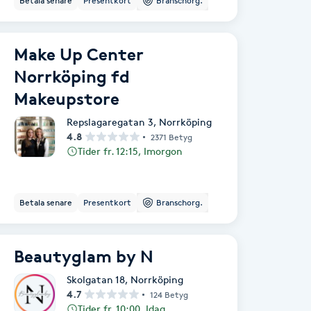
Betala senare
Presentkort
Branschorg.
konsultation! Bästa hälsningar, Najats
Skönhetssalong.
Make Up Center
Norrköping fd
Makeupstore
Repslagaregatan 3
,
Norrköping
4.8
2371 Betyg
Tider fr. 12:15, Imorgon
Betala senare
Presentkort
Branschorg.
Beautyglam by N
Skolgatan 18
,
Norrköping
4.7
124 Betyg
Tider fr. 10:00, Idag