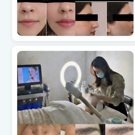
Cryoterapi
D
Damklippning
Dermapen
Diamantslipning
E
Enzympeeling
Extensions
Extensions borttagning