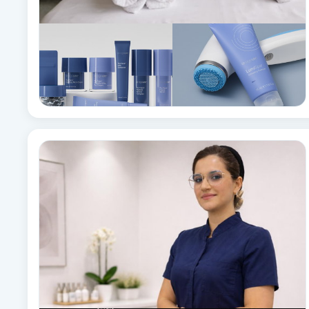
Brynformning
Brynfärgning
Brynplockning
Bröllopsuppsättning
C
Celluliter
Coachning
Color correction