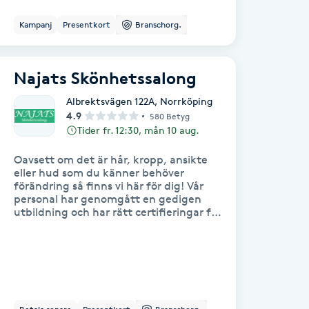
Kampanj
Presentkort
Branschorg.
Najats Skönhetssalong
Albrektsvägen 122A
,
Norrköping
4.9
580 Betyg
Tider fr. 12:30, mån 10 aug.
Oavsett om det är hår, kropp, ansikte
eller hud som du känner behöver
förändring så finns vi här för dig! Vår
personal har genomgått en gedigen
utbildning och har rätt certifieringar för
att ta hand om era behov på ett tryggt
och säkert sätt. Vi brinner för skönhet
och i vårt utbud finns något för alla
såsom hårklippning, ansiktsbehandling,
permanent hårborttagning med mera.
Varmt välkomna in till vår familjära
skönhetssalong för en kostnadsfri