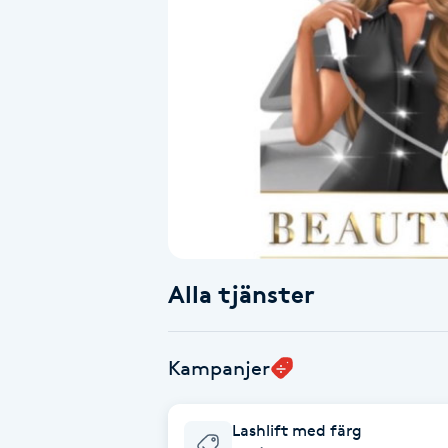
Alternativmedicin
Andningsmassage
Ansiktslyft utan kirurgi
Aromamassage
Ashtanga Yoga
Alla tjänster
Ayurveda
Ayurvedisk Massage
Kampanjer
Ansiktsbehandling djuprengörande
Lashlift med färg
B