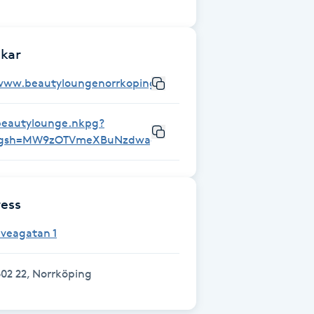
kar
www.beautyloungenorrkoping.com/
beautylounge.nkpg?
igsh=MW9zOTVmeXBuNzdwag%3D%3D&utm_source=qr
ess
Sveagatan 1
02 22, Norrköping