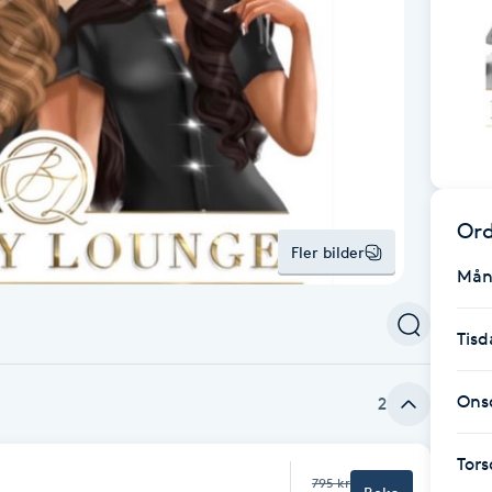
Ord
Fler bilder
Mån
Tisd
Ons
2
Tor
795 kr