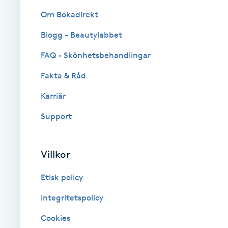
Cryoterapi
Om Bokadirekt
D
Blogg - Beautylabbet
Damklippning
FAQ - Skönhetsbehandlingar
Dermapen
Fakta & Råd
Karriär
Diamantslipning
Support
E
Enzympeeling
Villkor
Extensions
Etisk policy
Integritetspolicy
Extensions borttagning
Cookies