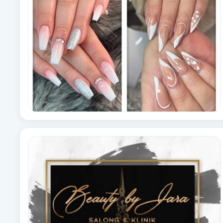
Alternativmedicin
Andningsmassage
Ansiktslyft utan kirurgi
Aromamassage
Ashtanga Yoga
Ayurveda
Ayurvedisk Massage
Ansiktsbehandling djuprengörande
B