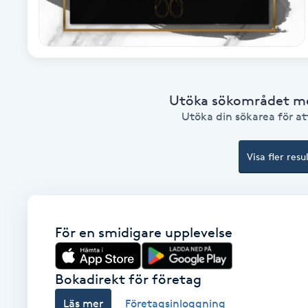
Babylights
Balayage
Utöka sökområdet med
Bambumassage
Utöka din sökarea för att
Barber
Visa fler resu
Barnklippning
BIAB
För en smidigare upplevelse
Blowout
Bokadirekt för företag
Bottenfärg
Läs mer
Företagsinloggning