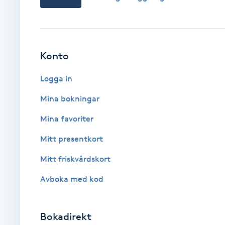
Brynformning
Brynfärgning
Konto
Brynplockning
Logga in
Mina bokningar
Bröllopsuppsättning
Mina favoriter
C
Mitt presentkort
Celluliter
Mitt friskvårdskort
Coachning
Avboka med kod
Color correction
Bokadirekt