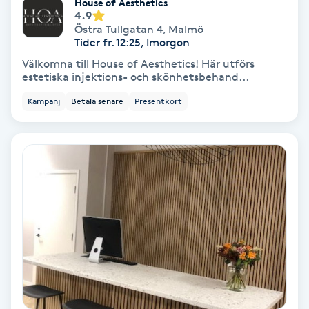
House of Aesthetics
4.9
Fotmassage
Östra Tullgatan 4
,
Malmö
Tider fr. 12:25, Imorgon
Fotsvamp
Välkomna till House of Aesthetics! Här utförs
estetiska injektions- och skönhetsbehand...
Fotvård
Kampanj
Betala senare
Presentkort
Fransar
Fransborttagning
Fransfärgning
Fransförlängning
Fransförlängning Megavolym