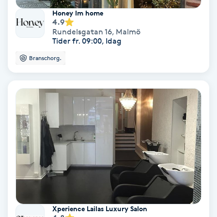
Honey Im home
Koppningsmassage
4.9
Rundelsgatan 16
,
Malmö
Tider fr. 09:00, Idag
Kosmetisk tatuering
Branschorg.
Kostrådgivning
Kroppsinpackning
Kroppspeeling
Käkledsbehandling
Kärlbehandling
L
Xperience Lailas Luxury Salon