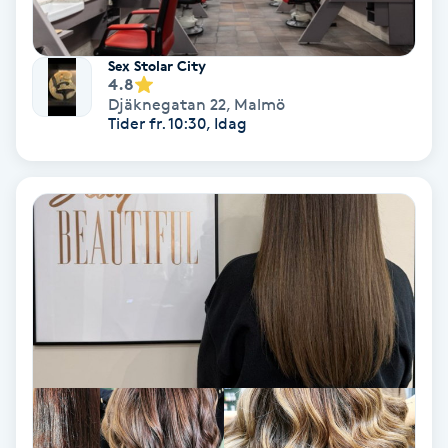
PRP (Platelet Rich Plasma)
Sex Stolar City
4.8
PRX-T33
Djäknegatan 22
,
Malmö
Tider fr. 10:30, Idag
Psoriasis
PT
R
Radiofrekvens
Rakning
Reflexologi