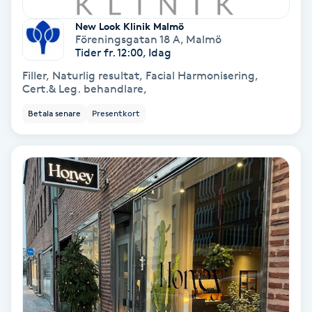
Keratinbehandling
New Look Klinik Malmö
Föreningsgatan 18 A
,
Malmö
Tider fr. 12:00, Idag
Kinesiologi
Filler, Naturlig resultat, Facial Harmonisering,
Cert.& Leg. behandlare,
Kinesisk medicin
Betala senare
Presentkort
Kiropraktik
Klangmassage
Klippning
Klippning & Slingor
Klippning ungdom