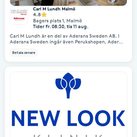
Carl M Lundh Malmö
IPL
4.8
Bagers plats 1
,
Malmö
Tider fr. 08:30, tis 11 aug.
IPL hårborttagning
Carl M Lundh är en del av Aderans Sweden AB. I
Aderans Sweden ingår även Perukshopen, Ader...
IR-massage
Betala senare
J
Japansk massage
K
K18
Katun fransar
Kemisk peeling