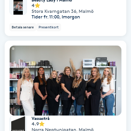
4
Stora Kvarngatan 36
,
Malmö
Nagelvård
Tider fr. 11:00, Imorgon
Betala senare
Presentkort
Naglar borttagning
Naglar reparation
Naprapati
Navelpiercing
NBE-massage
Ny frisyr
Vassastrå
O
4.9
Norra Neptunigatan
,
Malmö