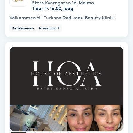
Extensions borttagning
Stora Kvarngatan 16
,
Malmö
Tider fr. 16:00, Idag
Välkommen till Turkans Dedikodu Beauty Klinik!
Eyeliner-tatuering
F
Betala senare
Presentkort
Face framing
Faceliftmassage
Fet hårbotten
Fettreducering
Fibromassage
Fillers