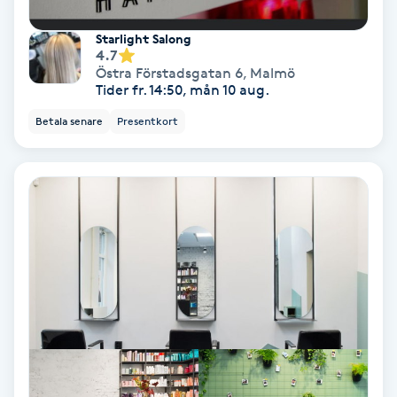
Terapi
Starlight Salong
Thaimassage
4.7
Östra Förstadsgatan 6
,
Malmö
Tider fr. 14:50, mån 10 aug.
Toning
Betala senare
Presentkort
Torr hårbotten
Torrborstning
Triggerpunktsmassage
Trådning
Träning