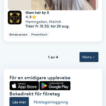
Volymfransar
Glam hair by X
4.8
Vårtor
Hamngatan
,
Malmö
Tider fr. 15:30, tor 20 aug.
Y
Betala senare
Presentkort
Yin Yoga
Yoga
1 av 4
Nästa
Yoga Nidra
För en smidigare upplevelse
Yogamassage
Z
Bokadirekt för företag
Zonterapi
Läs mer
Företagsinloggning