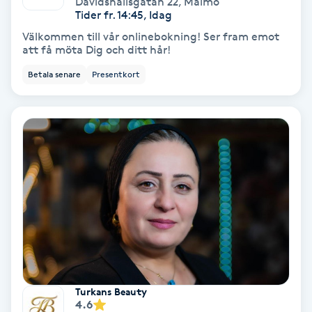
Davidshallsgatan 22
,
Malmö
Color correction
Tider fr. 14:45, Idag
Välkommen till vår onlinebokning! Ser fram emot
Cryoterapi
att få möta Dig och ditt hår!
D
Betala senare
Presentkort
Damklippning
Dermapen
Diamantslipning
E
Enzympeeling
Extensions
Turkans Beauty
4.6