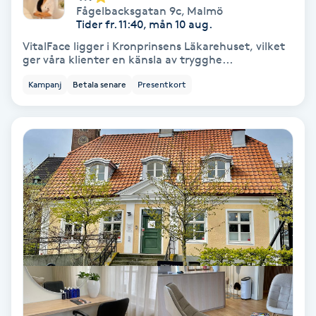
Fågelbacksgatan 9c
,
Malmö
Hypnos
Tider fr. 11:40, mån 10 aug.
VitalFace ligger i Kronprinsens Läkarehuset, vilket
Hårborttagning
ger våra klienter en känsla av trygghe...
Kampanj
Betala senare
Presentkort
Hårbottenbehandling
Hårförlängning
Hårvård
Hälsa
Hälsprickor
I
Idrottsmassage