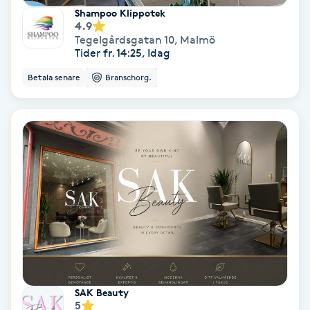
Shampoo Klippotek
4.9
Gruppträning
Tegelgårdsgatan 10
,
Malmö
Tider fr. 14:25, Idag
Gua Sha-massage
Betala senare
Branschorg.
H
Hatha Yoga
Headspa
Healing
Herrklippning
HIFU
SAK Beauty
5