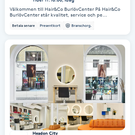
Medium
Välkommen till Hair&Co BurlövCenter På Hair&Co
BurlövCenter står kvalitet, service och pe...
Megavolymfransar
Betala senare
Presentkort
Branschorg.
Melasma
Mesoterapi
MicroPen
Microshading
Mixfransar
N
Headon City
Nagelförlängning