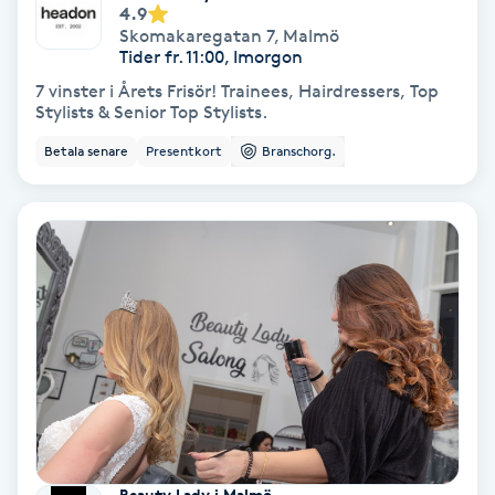
4.9
Skomakaregatan 7
,
Malmö
Tider fr. 11:00, Imorgon
Nagelförlängning akryl
7 vinster i Årets Frisör! Trainees, Hairdressers, Top
Stylists & Senior Top Stylists.
Nagelförlängning gelé
Betala senare
Presentkort
Branschorg.
Nagelförlängning glasfiber
Nagelförlängning silke
Nagelförstärkning
Nagelklippning
Nagelsvamp
Nageltrång
Beauty Lady i Malmö