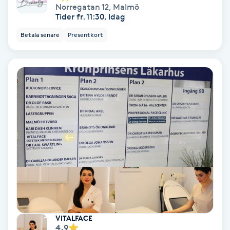
Norregatan 12
,
Malmö
Hollywood Peel
Tider fr. 11:30, Idag
Betala senare
Presentkort
Hot Stone Massage
Hot yoga
Hudföryngring
Huduppstramning
Hudvård
Hyaluronsyra
Hyperhidros
VITALFACE
4.9