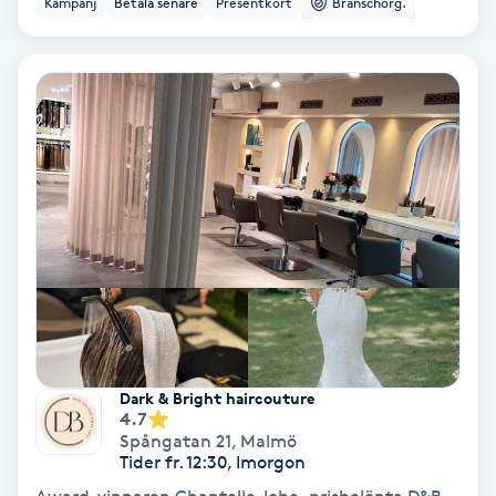
Kampanj
Betala senare
Presentkort
Branschorg.
Ansiktsbehandling djuprengörande
B
Babylights
Balayage
Bambumassage
Barber
Barnklippning
Dark & Bright haircouture
4.7
BIAB
Spångatan 21
,
Malmö
Tider fr. 12:30, Imorgon
Blowout