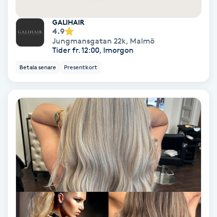
Samtalsterapi
GALIHAIR
4.9
Jungmansgatan 22k
,
Malmö
Senioryoga
Tider fr. 12:00, Imorgon
Betala senare
Presentkort
Shiatsu
Singelfransar
Sjukgymnastik
Skalpmassage
Skinbooster
Sklerosering