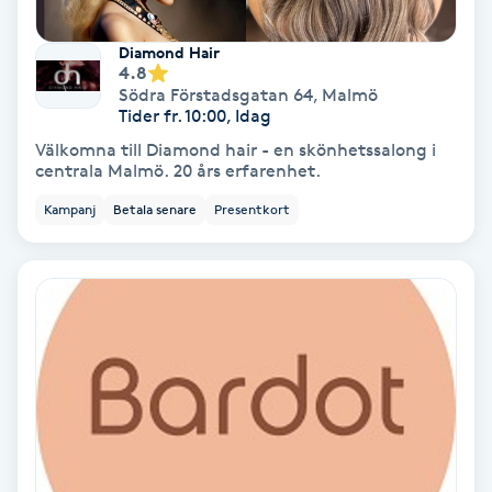
Skoinlägg
Diamond Hair
4.8
Södra Förstadsgatan 64
,
Malmö
Skägg
Tider fr. 10:00, Idag
Välkomna till Diamond hair - en skönhetssalong i
Skäggfärgning
centrala Malmö. 20 års erfarenhet.
Kampanj
Betala senare
Presentkort
Skäggklippning
Skäggtrimmning
Skönhet
Slingor
Sockring