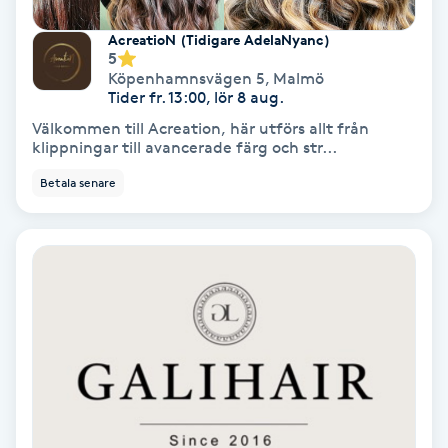
Regndroppsmassage
AcreatioN (Tidigare AdelaNyanc)
5
Reiki
Köpenhamnsvägen 5
,
Malmö
Tider fr. 13:00, lör 8 aug.
Reikihealing
Välkommen till Acreation, här utförs allt från
klippningar till avancerade färg och str...
Reiki massage
Betala senare
Restorative Yoga
Rosacea
Rosenmetoden
Ryggmassage
S