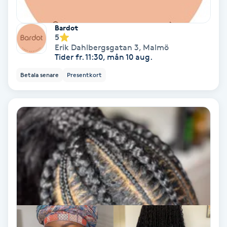
Spa
Bardot
5
Spa manikyr & pedikyr
Erik Dahlbergsgatan 3
,
Malmö
Tider fr. 11:30, mån 10 aug.
Spa-manikyr
Betala senare
Presentkort
Spa-pedikyr
Spraytan
Stylist
Sugaring
Svensk massage