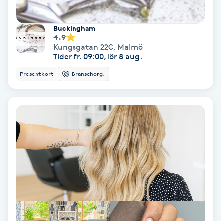
Osteopati
P
Buckingham
4.9
Kungsgatan 22C
,
Malmö
Paraffinbehandling
Tider fr. 09:00, lör 8 aug.
Presentkort
Branschorg.
Pedikyr
Pensionärklippning
Permanent
Permanent hårborttagning
Permanent ögonbrynsmakeup
Personal shopper