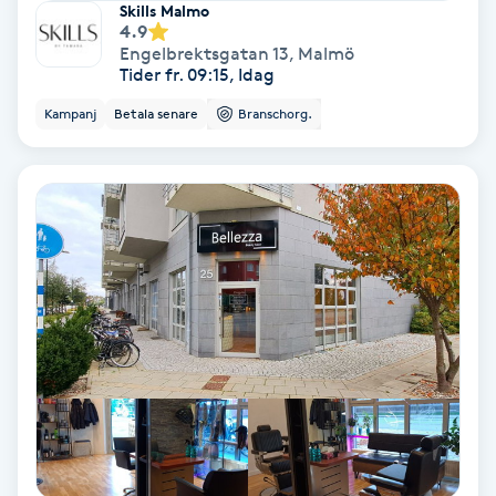
Skills Malmo
Fransförlängning Volym
4.9
Engelbrektsgatan 13
,
Malmö
Tider fr. 09:15, Idag
Fransk manikyr
Kampanj
Betala senare
Branschorg.
Fransrengöring
Frekvensterapi
Friskvård
Friskvårdsmassage
Frisör
Funktionsanalys