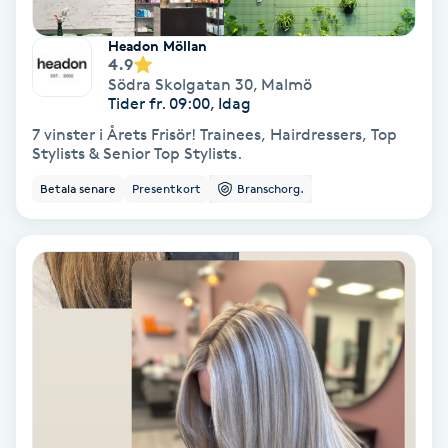
Tvätt & Fön
V
Headon Möllan
4.9
Vaccination
Södra Skolgatan 30
,
Malmö
Tider fr. 09:00, Idag
7 vinster i Årets Frisör! Trainees, Hairdressers, Top
Vampyrbehandling
Stylists & Senior Top Stylists.
Betala senare
Presentkort
Branschorg.
Vaxning
Vaxning brasiliansk
Veterinär
Vibrationsmassage
Vinyasa Yoga