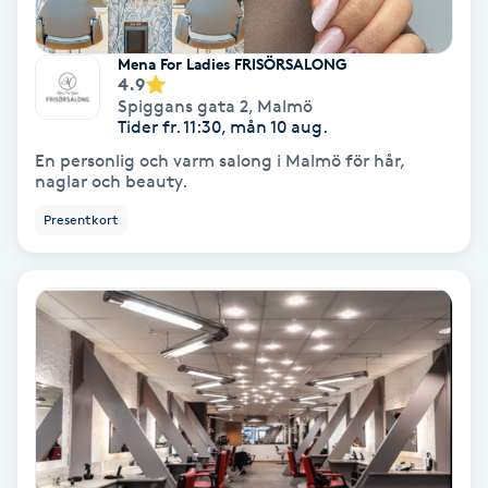
Personlig tränare
Mena For Ladies FRISÖRSALONG
4.9
Spiggans gata 2
,
Malmö
Picolaser
Tider fr. 11:30, mån 10 aug.
En personlig och varm salong i Malmö för hår,
Piercing
naglar och beauty.
Presentkort
Pigmentbehandling
Pigmentfläckar
Plastikkirurgi
Powder brows
Power Yoga