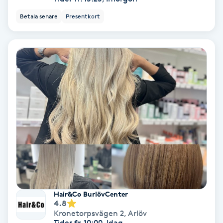
Lymfmassage
Betala senare
Presentkort
Läpptatuering
M
Makeup
Manikyr & Pedikyr
Massage
Medial vägledning
Medicinsk massage
Hair&Co BurlövCenter
4.8
Meditation
Kronetorpsvägen 2
,
Arlöv
Tider fr. 10:00, Idag