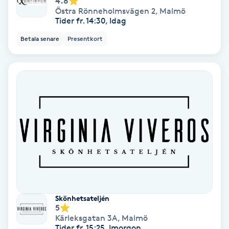
4.8
Laserbehandling
Östra Rönneholmsvägen 2
,
Malmö
Tider fr. 14:30, Idag
Lashlift Keratin
Betala senare
Presentkort
LED-ljusterapi
Liktornar
LPG
LPG-behandling
LPG-massage
Skönhetsateljén
Luggklippning
5
Kärleksgatan 3A
,
Malmö
Tider fr. 15:25, Imorgon