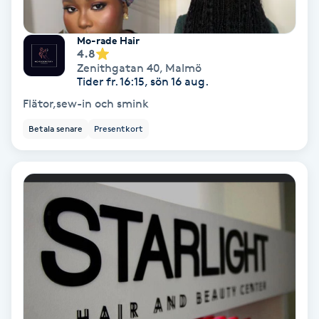
Svettbehandling
Mo-rade Hair
T
4.8
Zenithgatan 40
,
Malmö
Tider fr. 16:15, sön 16 aug.
Tuina-massage
Flätor,sew-in och smink
Taktil massage
Betala senare
Presentkort
Tandblekning
Tandläkare
Tatuering
Tatueringsborttagning