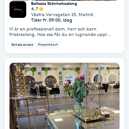
Bellezza Skönhetssalong
Färgning
4.7
Västra Varvsgatan 25
,
Malmö
Tider fr. 09:00, Idag
Föning
Vi är en professionell dam, herr och barn
G
frisörsalong. Hos oss får du en lugnande uppl...
Betala senare
Presentkort
Gel naglar
Gelenaglar
Gellack
Gellack med förstärkning
Gravidmassage
Gravidyoga