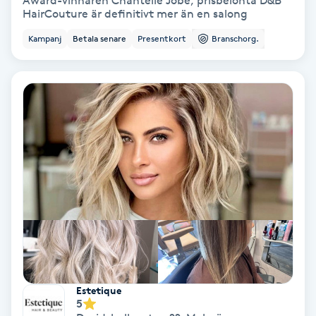
Award-vinnaren Chantelle Jobe, prisbelönta D&B
HairCouture är definitivt mer än en salong
Bottenfärg
Kampanj
Betala senare
Presentkort
Branschorg.
Brynformning
Brynfärgning
Brynplockning
Bröllopsuppsättning
C
Celluliter
Coachning
Estetique
5