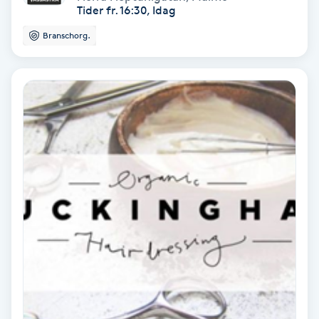
Tider fr. 16:30, Idag
Olaplex
Branschorg.
Olaplexbehandling
Ombre
Ombre brows
Ombre naglar
Optiker
Ortobionomi
Ortopedi