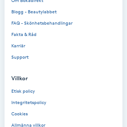
Om Bokadirekt
Blogg - Beautylabbet
Bottenfärg
FAQ - Skönhetsbehandlingar
Brynformning
Fakta & Råd
Brynfärgning
Karriär
Support
Brynplockning
Bröllopsuppsättning
Villkor
C
Etisk policy
Celluliter
Integritetspolicy
Cookies
Coachning
Allmänna villkor