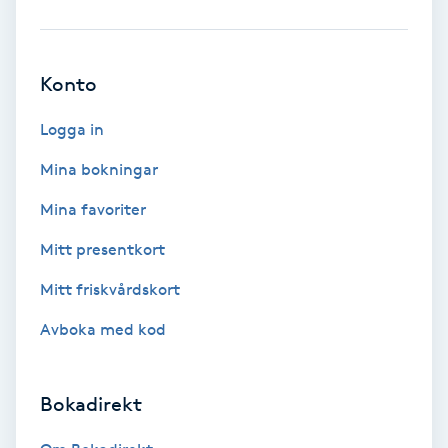
Ansiktsbehandling djuprengörande
B
Konto
Babylights
Logga in
Balayage
Mina bokningar
Mina favoriter
Bambumassage
Mitt presentkort
Barber
Mitt friskvårdskort
Barnklippning
Avboka med kod
BIAB
Bokadirekt
Blowout