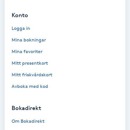
Ansiktsbehandling djuprengörande
Konto
B
Logga in
Babylights
Mina bokningar
Balayage
Mina favoriter
Bambumassage
Mitt presentkort
Mitt friskvårdskort
Barber
Avboka med kod
Barnklippning
Bokadirekt
BIAB
Om Bokadirekt
Blowout