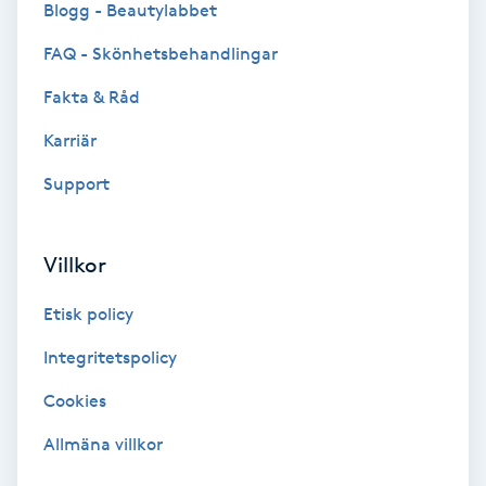
Blogg - Beautylabbet
Bottenfärg
FAQ - Skönhetsbehandlingar
Fakta & Råd
Brynformning
Karriär
Brynfärgning
Support
Brynplockning
Villkor
Bröllopsuppsättning
Etisk policy
C
Integritetspolicy
Celluliter
Cookies
Coachning
Allmäna villkor