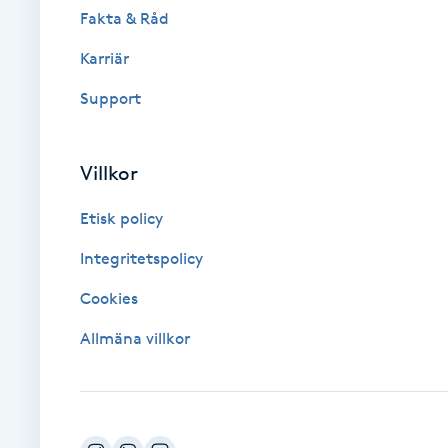
Fakta & Råd
Brynformning
Karriär
Support
Brynfärgning
Brynplockning
Villkor
Bröllopsuppsättning
Etisk policy
C
Integritetspolicy
Celluliter
Cookies
Allmäna villkor
Coachning
Color correction