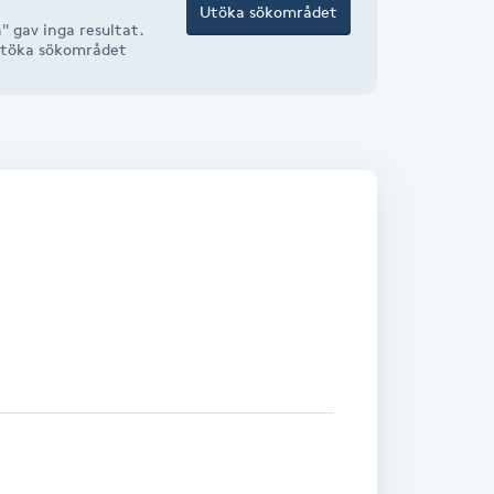
Utöka sökområdet
 gav inga resultat.
r utöka sökområdet