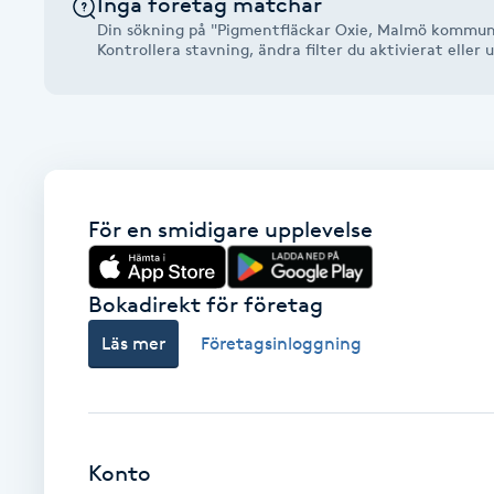
Inga företag matchar
Alternativmedicin
Din sökning på "Pigmentfläckar Oxie, Malmö kommun"
Kontrollera stavning, ändra filter du aktivierat elle
Andningsmassage
Ansiktslyft utan kirurgi
Aromamassage
För en smidigare upplevelse
Ashtanga Yoga
Bokadirekt för företag
Ayurveda
Läs mer
Företagsinloggning
Ayurvedisk Massage
Ansiktsbehandling djuprengörande
Konto
B