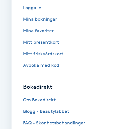
Logga in
Babylights
Mina bokningar
Balayage
Mina favoriter
Mitt presentkort
Bambumassage
Mitt friskvårdskort
Barber
Avboka med kod
Barnklippning
Bokadirekt
BIAB
Om Bokadirekt
Blowout
Blogg - Beautylabbet
FAQ - Skönhetsbehandlingar
Bottenfärg