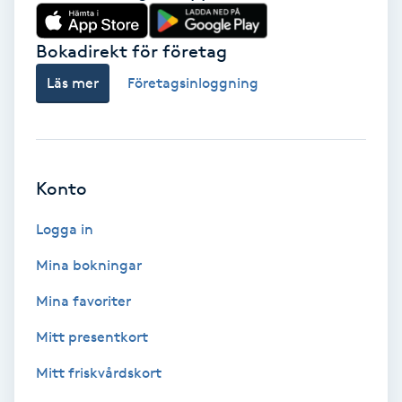
Babylights
Bokadirekt för företag
Balayage
Läs mer
Företagsinloggning
Bambumassage
Barber
Konto
Logga in
Barnklippning
Mina bokningar
BIAB
Mina favoriter
Blowout
Mitt presentkort
Mitt friskvårdskort
Bottenfärg