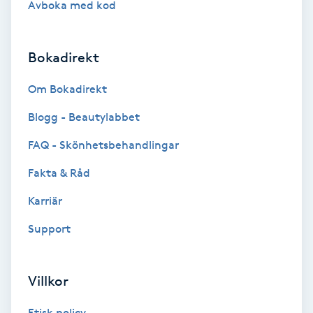
Avboka med kod
Brynformning
Bokadirekt
Brynfärgning
Om Bokadirekt
Brynplockning
Blogg - Beautylabbet
Bröllopsuppsättning
FAQ - Skönhetsbehandlingar
C
Fakta & Råd
Celluliter
Karriär
Support
Coachning
Color correction
Villkor
Etisk policy