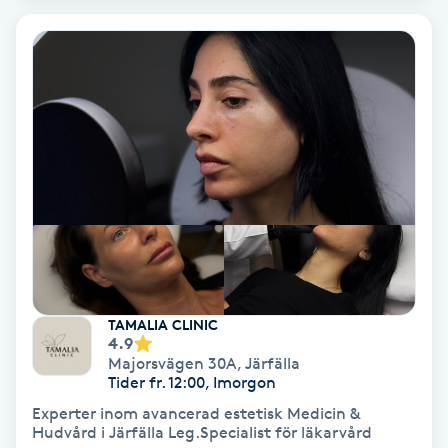
Extensions borttagning
Eyeliner-tatuering
F
Face framing
Faceliftmassage
Fet hårbotten
Fettreducering
TAMALIA CLINIC
4.9
Fibromassage
Majorsvägen 30A
,
Järfälla
Tider fr. 12:00, Imorgon
Experter inom avancerad estetisk Medicin &
Fillers
Hudvård i Järfälla Leg.Specialist för läkarvård