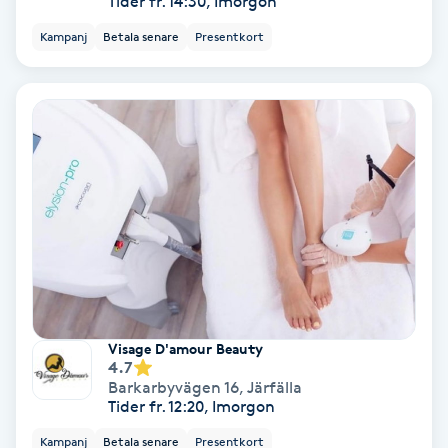
Tider fr. 14:30, Imorgon
Hollywood Peel
Kampanj
Betala senare
Presentkort
Hot Stone Massage
Hot yoga
Hudföryngring
Huduppstramning
Hudvård
Visage D'amour Beauty
Hyaluronsyra
4.7
Barkarbyvägen 16
,
Järfälla
Tider fr. 12:20, Imorgon
Hyperhidros
Kampanj
Betala senare
Presentkort