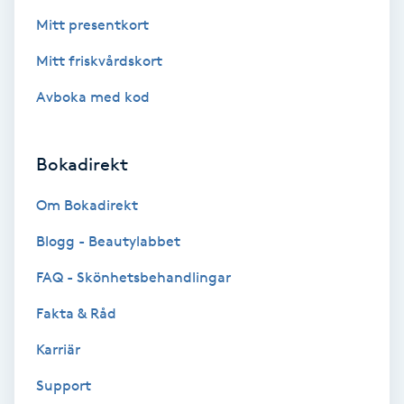
Mitt presentkort
Nagelförlängning akryl
Mitt friskvårdskort
Avboka med kod
Nagelförlängning gelé
Nagelförlängning glasfiber
Bokadirekt
Nagelförlängning silke
Om Bokadirekt
Blogg - Beautylabbet
Nagelförstärkning
FAQ - Skönhetsbehandlingar
Nagelklippning
Fakta & Råd
Karriär
Nagelsvamp
Support
Nageltrång