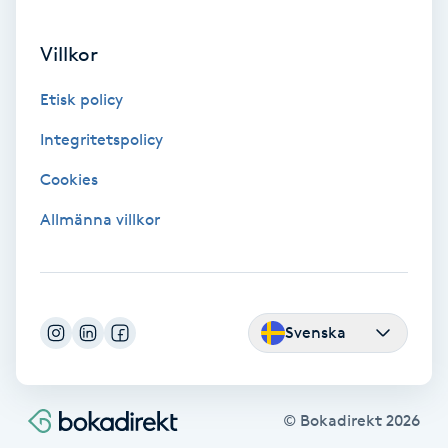
Villkor
Nagelvård
Etisk policy
Naglar borttagning
Integritetspolicy
Naglar reparation
Cookies
Allmänna villkor
Naprapati
Navelpiercing
NBE-massage
Svenska
Ny frisyr
O
© Bokadirekt
2026