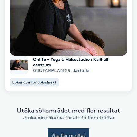
Lymfmassage
Läpptatuering
M
Makeup
Onlife - Yoga & Hälsostudio i Kallhäll
Manikyr & Pedikyr
centrum
GJUTARPLAN 25
,
Järfälla
Massage
Bokas utanför Bokadirekt
Medial vägledning
Utöka sökområdet med fler resultat
Medicinsk massage
Utöka din sökarea för att få flera träffar
Meditation
Visa fler resultat