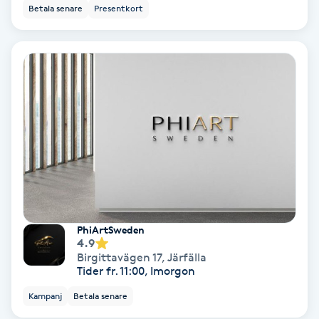
Color correction
Betala senare
Presentkort
Cryoterapi
D
Damklippning
Dermapen
Diamantslipning
E
PhiArtSweden
Enzympeeling
4.9
Birgittavägen 17
,
Järfälla
Tider fr. 11:00, Imorgon
Extensions
Kampanj
Betala senare