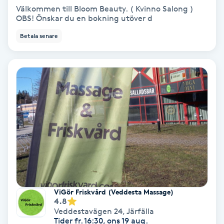
Välkommen till Bloom Beauty. ( Kvinno Salong )
Fransförlängning Volym
OBS! Önskar du en bokning utöver d
Betala senare
Fransk manikyr
Fransrengöring
Frekvensterapi
Friskvård
Friskvårdsmassage
Frisör
ViGör Friskvård (Veddesta Massage)
4.8
Funktionsanalys
Veddestavägen 24
,
Järfälla
Tider fr. 16:30, ons 19 aug.