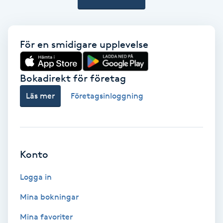
Medium
Megavolymfransar
För en smidigare upplevelse
Melasma
Bokadirekt för företag
Läs mer
Företagsinloggning
Mesoterapi
MicroPen
Konto
Microshading
Logga in
Mixfransar
Mina bokningar
N
Mina favoriter
Nagelförlängning