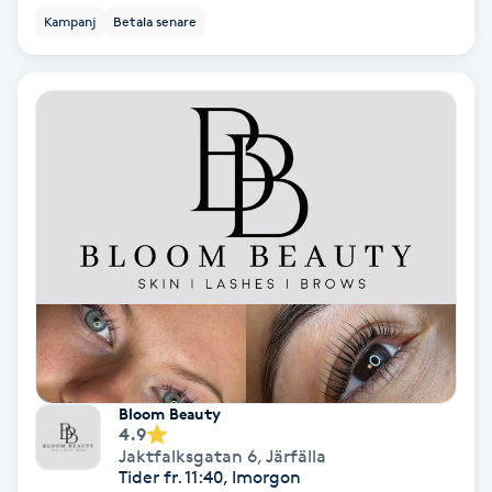
Kampanj
Betala senare
Fotmassage
Fotsvamp
Fotvård
Fransar
Fransborttagning
Fransfärgning
Fransförlängning
Bloom Beauty
4.9
Jaktfalksgatan 6
,
Järfälla
Fransförlängning Megavolym
Tider fr. 11:40, Imorgon