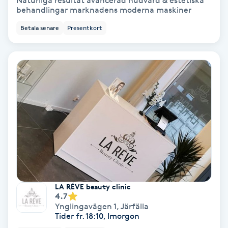
Naturliga resultat avancerad hudvård & estetiska
behandlingar marknadens moderna maskiner
Bottenfärg
Betala senare
Presentkort
Brynformning
Brynfärgning
Brynplockning
Bröllopsuppsättning
C
Celluliter
LA RÉVE beauty clinic
4.7
Coachning
Ynglingavägen 1
,
Järfälla
Tider fr. 18:10, Imorgon