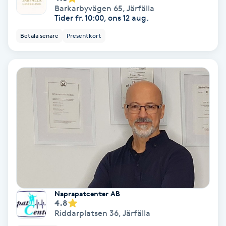
Barkarbyvägen 65
,
Järfälla
Keratinbehandling
Tider fr. 10:00, ons 12 aug.
Betala senare
Presentkort
Kinesiologi
Kinesisk medicin
Kiropraktik
Klangmassage
Klippning
Klippning & Slingor
Naprapatcenter AB
4.8
Riddarplatsen 36
,
Järfälla
Klippning ungdom