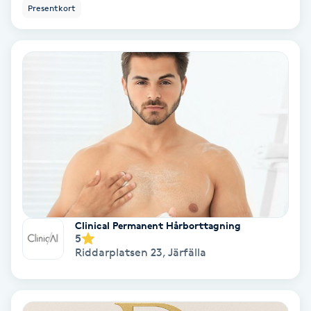
Presentkort
Koppningsmassage
Kosmetisk tatuering
Kostrådgivning
Kroppsinpackning
Kroppspeeling
Käkledsbehandling
Clinical Permanent Hårborttagning
5
Riddarplatsen 23
,
Järfälla
Kärlbehandling
L