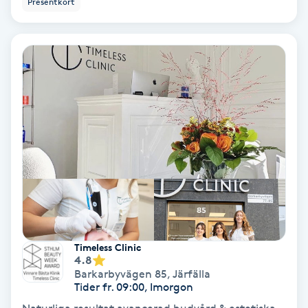
Presentkort
Ansiktsbehandling djuprengörande
B
Babylights
Balayage
Bambumassage
Barber
Barnklippning
Timeless Clinic
4.8
BIAB
Barkarbyvägen 85
,
Järfälla
Tider fr. 09:00, Imorgon
Blowout