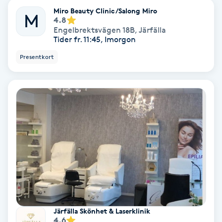
Miro Beauty Clinic/Salong Miro
M
4.8
IPL
Engelbrektsvägen 18B
,
Järfälla
Tider fr. 11:45, Imorgon
IPL hårborttagning
Presentkort
IR-massage
J
Japansk massage
K
K18
Katun fransar
Järfälla Skönhet & Laserklinik
Kemisk peeling
4.6