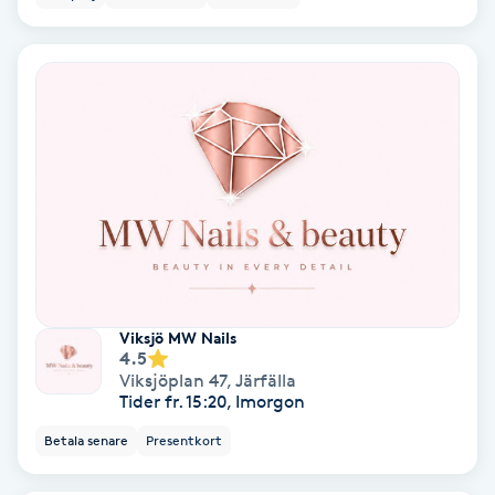
Hypnos
Hårborttagning
Hårbottenbehandling
Hårförlängning
Hårvård
Hälsa
Viksjö MW Nails
4.5
Viksjöplan 47
,
Järfälla
Hälsprickor
Tider fr. 15:20, Imorgon
I
Betala senare
Presentkort
Idrottsmassage