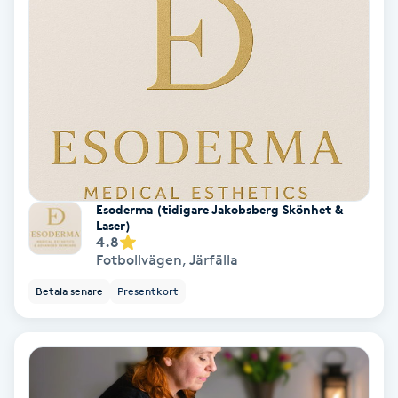
Laserbehandling
Lashlift Keratin
LED-ljusterapi
Liktornar
LPG
Esoderma (tidigare Jakobsberg Skönhet &
Laser)
4.8
LPG-behandling
Fotbollvägen
,
Järfälla
Betala senare
Presentkort
LPG-massage
Luggklippning