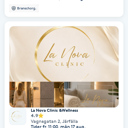
Färgning
Branschorg.
Föning
G
Gel naglar
Gelenaglar
Gellack
Gellack med förstärkning
La Nova Clinic &Wellness
Gravidmassage
4.9
Vagnsgatan 2
,
Järfälla
Tider fr. 11:00, mån 17 aug.
Gravidyoga