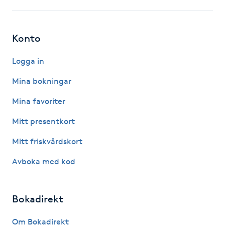
LED-ljusterapi
Konto
Liktornar
Logga in
Mina bokningar
LPG
Mina favoriter
LPG-behandling
Mitt presentkort
LPG-massage
Mitt friskvårdskort
Avboka med kod
Luggklippning
Lymfmassage
Bokadirekt
Om Bokadirekt
Läpptatuering