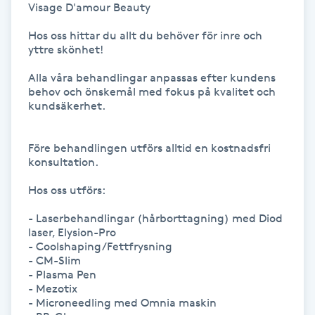
Visage D'amour Beauty

IPL hårborttagning
Hos oss hittar du allt du behöver för inre och 
yttre skönhet!

IR-massage
Alla våra behandlingar anpassas efter kundens 
J
behov och önskemål med fokus på kvalitet och 
kundsäkerhet.

Japansk massage
K
Före behandlingen utförs alltid en kostnadsfri 
konsultation.

K18
Hos oss utförs:

Katun fransar
- Laserbehandlingar (hårborttagning) med Diod 
laser, Elysion-Pro

- Coolshaping/Fettfrysning

Kemisk peeling
- CM-Slim 

- Plasma Pen 

- Mezotix

Keratinbehandling
- Microneedling med Omnia maskin
