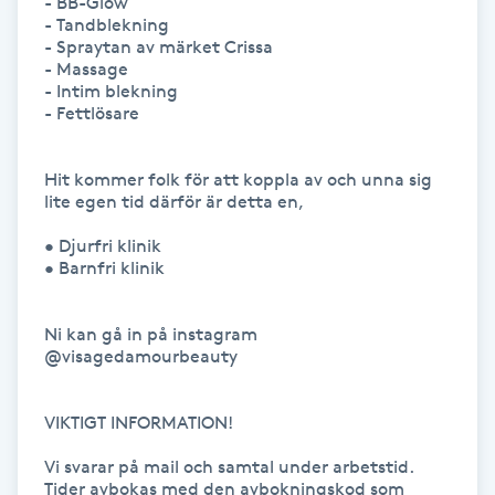
- BB-Glow

- Tandblekning 

Kinesiologi
- Spraytan av märket Crissa

- Massage

- Intim blekning 

Kinesisk medicin
- Fettlösare 

Kiropraktik
Hit kommer folk för att koppla av och unna sig 
lite egen tid därför är detta en, 

Klangmassage
• Djurfri klinik

• Barnfri klinik

Klippning
Ni kan gå in på instagram

Klippning & Slingor
@visagedamourbeauty

Klippning ungdom
VIKTIGT INFORMATION!

Koppningsmassage
Vi svarar på mail och samtal under arbetstid.

Tider avbokas med den avbokningskod som 