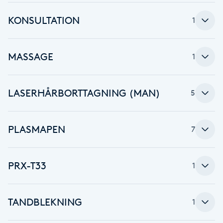
F
KONSULTATION
1
Face framing
MASSAGE
1
Faceliftmassage
LASERHÅRBORTTAGNING (MAN)
5
Fet hårbotten
Fettreducering
PLASMAPEN
7
Fibromassage
PRX-T33
1
Fillers
TANDBLEKNING
1
Fotmassage