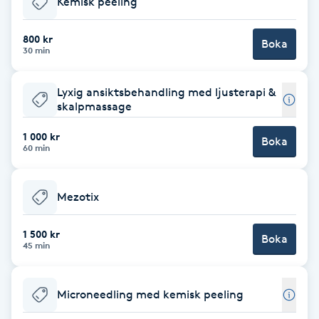
Kemisk peeling
Brynformning
800 kr
Boka
30 min
Brynfärgning
Lyxig ansiktsbehandling med ljusterapi &
Brynplockning
skalpmassage
1 000 kr
Boka
Bröllopsuppsättning
60 min
C
Mezotix
Celluliter
1 500 kr
Boka
Coachning
45 min
Color correction
Microneedling med kemisk peeling