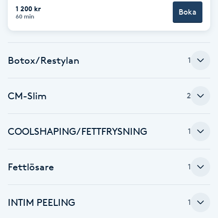
Cryoterapi
1 200 kr
Boka
60 min
D
Damklippning
Botox/Restylan
1
Dermapen
CM-Slim
Diamantslipning
2
E
COOLSHAPING/FETTFRYSNING
1
Enzympeeling
Extensions
Fettlösare
1
Extensions borttagning
INTIM PEELING
1
Eyeliner-tatuering