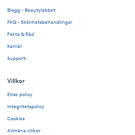
M
Blogg - Beautylabbet
FAQ - Skönhetsbehandlingar
Makeup
Fakta & Råd
Manikyr & Pedikyr
Karriär
Massage
Support
Medial vägledning
Villkor
Medicinsk massage
Etisk policy
Integritetspolicy
Meditation
Cookies
Medium
Allmäna villkor