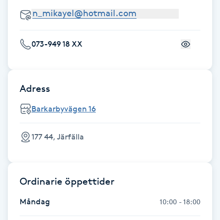
Hot Stone Massage
Hot yoga
073-949 18 XX
Hudföryngring
Adress
Huduppstramning
Barkarbyvägen 16
Hudvård
177 44, Järfälla
Hyaluronsyra
Hyperhidros
Ordinarie öppettider
Hypnos
Måndag
10:00 - 18:00