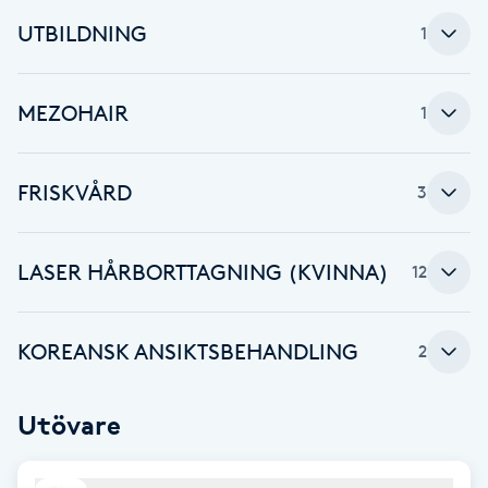
Fotsvamp
UTBILDNING
1
Fotvård
MEZOHAIR
1
Fransar
FRISKVÅRD
3
Fransborttagning
Fransfärgning
LASER HÅRBORTTAGNING (KVINNA)
12
Fransförlängning
KOREANSK ANSIKTSBEHANDLING
2
Fransförlängning Megavolym
Utövare
Fransförlängning Volym