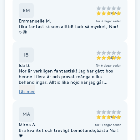
Föning
EM
till
Nor
G
Emmanuelle M.
för 3 dagar sedan
Lika fantastisk som alltid! Tack så mycket, Nor!
Gel naglar
✨🤩
Gelenaglar
IB
till
Nor
Ida B.
för 6 dagar sedan
Gellack
Nor är verkligen fantastisk! Jag har gått hos
henne i flera år och provat många olika
behandlingar. Alltid lika nöjd när jag går
Gellack med förstärkning
därifrån. Hon är dessutom trevlig och extremt
Läs mer
service minded! Kan inte rekommendera henne
nog! Åker långt bara för att gå till just henne!
Gravidmassage
MA
till
Nor
Gravidyoga
Mirna A.
för 11 dagar sedan
Bra kvalitet och trevligt bemötande,bästa Nor!
💗
Gruppträning