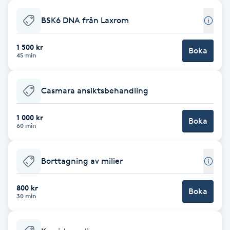
Babylights
BSK6 DNA från Laxrom
Balayage
1 500 kr
Boka
45 min
Bambumassage
Casmara ansiktsbehandling
Barber
1 000 kr
Boka
60 min
Barnklippning
Borttagning av milier
BIAB
800 kr
Blowout
Boka
30 min
Bottenfärg