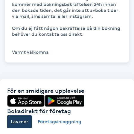
kommer med bokningsbekräftelsen 24h innan 
Kosmetisk tatuering
den bokade tiden, det går inte att avboka tider 
via mail, sms samtal eller instagram.

Kostrådgivning
Om du ej fått någon bekräftelse på din bokning 
behöver du kontakta oss direkt. 

Kroppsinpackning
Varmt välkomna
Kroppspeeling
Käkledsbehandling
För en smidigare upplevelse
Kärlbehandling
L
Bokadirekt för företag
Laserbehandling
Läs mer
Företagsinloggning
Lashlift Keratin