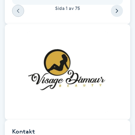
Sida
1
av
75
Gua Sha-massage
H
Hatha Yoga
Headspa
Healing
Herrklippning
HIFU
Hollywood Peel
Kontakt