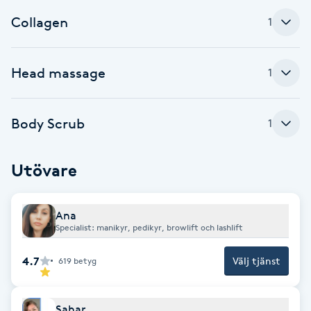
Collagen
1
Gua Sha-massage
H
Head massage
1
Hatha Yoga
Body Scrub
1
Headspa
Healing
Utövare
Herrklippning
Ana
Specialist: manikyr, pedikyr, browlift och lashlift
HIFU
4.7
Välj tjänst
619
betyg
Hollywood Peel
Sahar