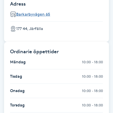
Adress
Kosmetisk tatuering
Barkarbyvägen 65
Kostrådgivning
177 44, Järfälla
Kroppsinpackning
Kroppspeeling
Ordinarie öppettider
Måndag
10:00 - 18:00
Käkledsbehandling
Tisdag
10:00 - 18:00
Kärlbehandling
L
Onsdag
10:00 - 18:00
Laserbehandling
Torsdag
10:00 - 18:00
Lashlift Keratin