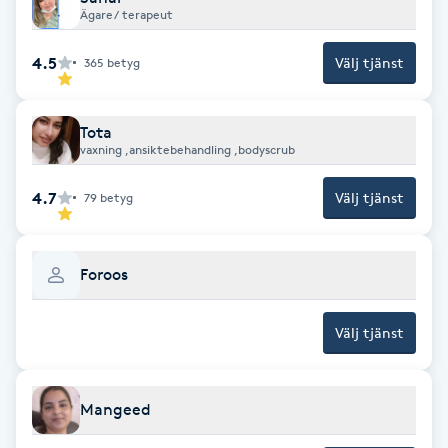
Hot Stone Massage
Ägare/ terapeut
4.5
Välj tjänst
365
betyg
Hot yoga
Hudföryngring
Tota
vaxning ,ansiktebehandling ,bodyscrub
Huduppstramning
4.7
Välj tjänst
79
betyg
Hudvård
Foroos
Hyaluronsyra
Välj tjänst
Hyperhidros
Hypnos
Mangeed