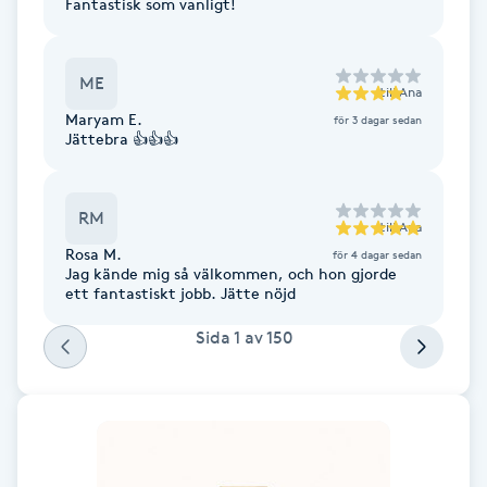
Fantastisk som vanligt!
IPL hårborttagning
ME
till
Ana
IR-massage
Maryam E.
för 3 dagar sedan
J
Jättebra 👍👍👍
Japansk massage
RM
K
till
Ana
Rosa M.
för 4 dagar sedan
K18
Jag kände mig så välkommen, och hon gjorde
ett fantastiskt jobb. Jätte nöjd
Katun fransar
Sida
1
av
150
Kemisk peeling
Keratinbehandling