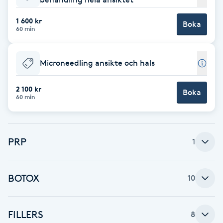
Cryoterapi
D
1 600 kr
Boka
60 min
Damklippning
Microneedling ansikte och hals
Dermapen
2 100 kr
Boka
Diamantslipning
60 min
E
Enzympeeling
PRP
1
Extensions
BOTOX
10
Extensions borttagning
FILLERS
8
Eyeliner-tatuering