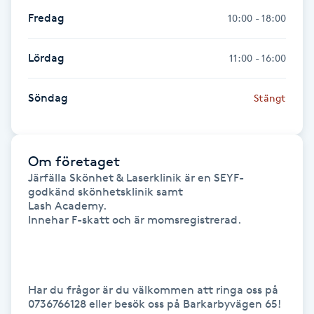
Fredag
10:00 - 18:00
LED-ljusterapi
Lördag
11:00 - 16:00
Liktornar
Söndag
Stängt
LPG
LPG-behandling
Om företaget
Järfälla Skönhet & Laserklinik är en SEYF-
godkänd skönhetsklinik samt 

LPG-massage
Lash Academy. 

Innehar F-skatt och är momsregistrerad.

Luggklippning
Lymfmassage
Har du frågor är du välkommen att ringa oss på

0736766128 eller besök oss på Barkarbyvägen 65! 

Läpptatuering