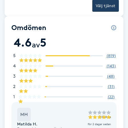
Hårborttagning
Välj tjänst
Hårbottenbehandling
Omdömen
Hårförlängning
4.6
5
av
Hårvård
5
(
819
)
4
(
143
)
Hälsa
3
(
48
)
Hälsprickor
2
(
31
)
I
1
(
22
)
Idrottsmassage
MH
till
Ana
IPL
Matilda H.
för 2 dagar sedan