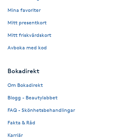
Megavolymfransar
Mina favoriter
Mitt presentkort
Melasma
Mitt friskvårdskort
Mesoterapi
Avboka med kod
MicroPen
Bokadirekt
Microshading
Om Bokadirekt
Mixfransar
Blogg - Beautylabbet
N
FAQ - Skönhetsbehandlingar
Nagelförlängning
Fakta & Råd
Karriär
Nagelförlängning akryl