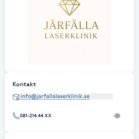
Kinesiologi
Kinesisk medicin
Kiropraktik
Klangmassage
Klippning
Kontakt
Klippning & Slingor
Klippning ungdom
081-214 44 XX
Koppningsmassage