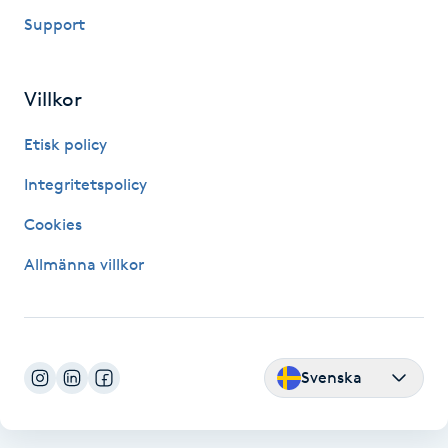
Support
Nagelförlängning gelé
Villkor
Nagelförlängning glasfiber
Etisk policy
Nagelförlängning silke
Integritetspolicy
Nagelförstärkning
Cookies
Allmänna villkor
Nagelklippning
Nagelsvamp
Svenska
Nageltrång
Nagelvård