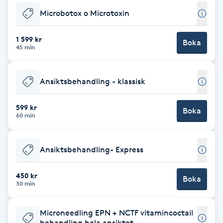
Microbotox o Microtoxin
Brynformning
1 599 kr
Boka
Brynfärgning
45 min
Brynplockning
Ansiktsbehandling - klassisk
Bröllopsuppsättning
599 kr
Boka
60 min
C
Celluliter
Ansiktsbehandling- Express
Coachning
450 kr
Boka
30 min
Color correction
Microneedling EPN + NCTF vitamincoctail
behandling hela ansiktet