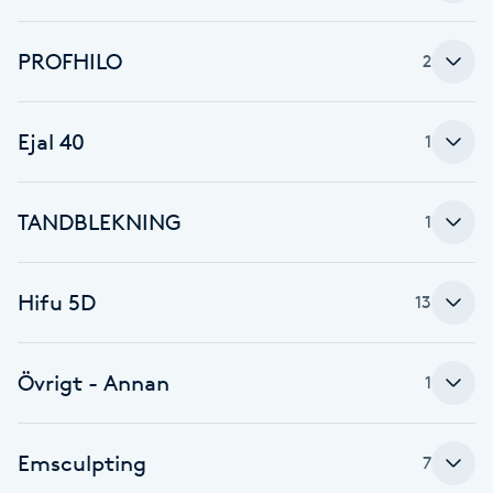
F
PROFHILO
2
Face framing
Ejal 40
1
Faceliftmassage
Fet hårbotten
TANDBLEKNING
1
Fettreducering
Hifu 5D
13
Fibromassage
Övrigt - Annan
1
Fillers
Fotmassage
Emsculpting
7