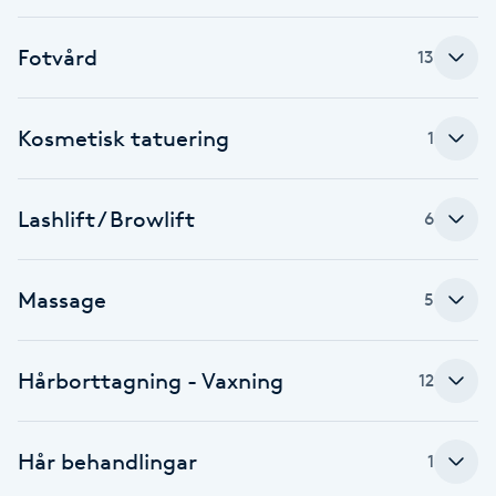
Fransk manikyr
Fotvård
13
Fransrengöring
Kosmetisk tatuering
1
Frekvensterapi
Friskvård
Lashlift / Browlift
6
Friskvårdsmassage
Massage
5
Frisör
Hårborttagning - Vaxning
12
Funktionsanalys
Färgning
Hår behandlingar
1