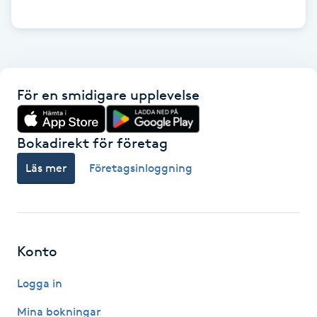
M
Makeup
För en smidigare upplevelse
Manikyr & Pedikyr
Massage
Bokadirekt för företag
Läs mer
Företagsinloggning
Medial vägledning
Medicinsk massage
Konto
Meditation
Logga in
Medium
Mina bokningar