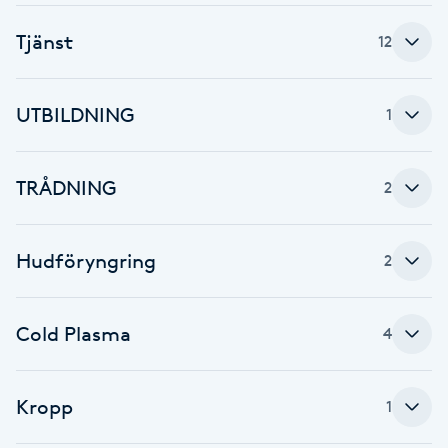
Föning
Tjänst
12
G
Gel naglar
UTBILDNING
1
Gelenaglar
TRÅDNING
2
Gellack
Hudföryngring
2
Gellack med förstärkning
Gravidmassage
Cold Plasma
4
Gravidyoga
Kropp
1
Gruppträning