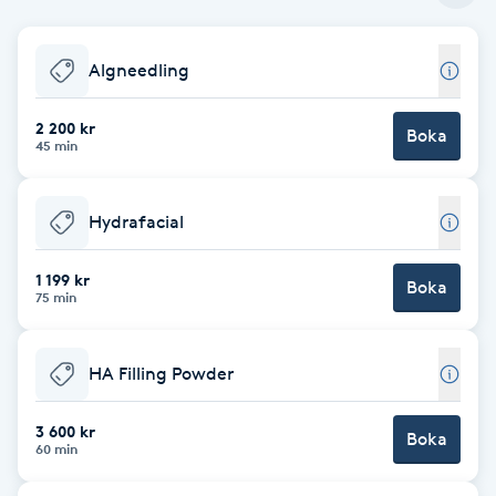
Babylights
Algneedling
Balayage
2 200 kr
Boka
45 min
Bambumassage
Hydrafacial
Barber
1 199 kr
Boka
Barnklippning
75 min
BIAB
HA Filling Powder
Blowout
3 600 kr
Boka
60 min
Bottenfärg