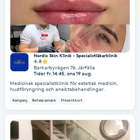
Nagelförlängning akryl
Nagelförlängning gelé
Nagelförlängning glasfiber
Nordic Skin Klinik - Specialistläkarklinik
4.8
Barkarbyvägen 76
,
Järfälla
Nagelförlängning silke
Tider fr. 14:45, ons 19 aug.
Medicinsk specialistklinik för estetisk medicin,
Nagelförstärkning
hudföryngring och ansiktsbehandlingar.
Kampanj
Betala senare
Presentkort
Nagelklippning
Nagelsvamp
Nageltrång