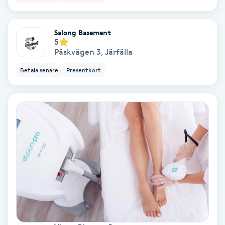
Keratinbehandling
Salong Basement
5
Kinesiologi
Påskvägen 3
,
Järfälla
Betala senare
Presentkort
Kinesisk medicin
Kiropraktik
Klangmassage
Klippning
Klippning & Slingor
Klippning ungdom