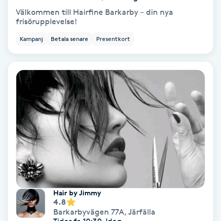
Hypnos
Välkommen till Hairfine Barkarby – din nya
frisörupplevelse!
Hårborttagning
Kampanj
Betala senare
Presentkort
Hårbottenbehandling
Hårförlängning
Hårvård
Hälsa
Hälsprickor
I
Hair by Jimmy
4.8
Barkarbyvägen 77A
,
Järfälla
Idrottsmassage