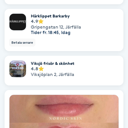
Medium
Hårklippet Barkarby
4.9
Megavolymfransar
Gripengatan 12
,
Järfälla
Tider fr. 18:45, Idag
Melasma
Betala senare
Mesoterapi
Viksjö frisör & skönhet
4.8
MicroPen
Viksjöplan 2
,
Järfälla
Microshading
Mixfransar
N
Nagelförlängning