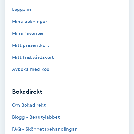
Logga in
Skoinlägg
Mina bokningar
Skägg
Mina favoriter
Skäggfärgning
Mitt presentkort
Mitt friskvårdskort
Skäggklippning
Avboka med kod
Skäggtrimmning
Bokadirekt
Skönhet
Om Bokadirekt
Slingor
Blogg - Beautylabbet
Sockring
FAQ - Skönhetsbehandlingar