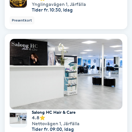
Extensions borttagning
Ynglingavägen 1
,
Järfälla
Tider fr. 10:30, Idag
Eyeliner-tatuering
Presentkort
F
Face framing
Faceliftmassage
Fet hårbotten
Fettreducering
Fibromassage
Salong HC Hair & Care
4.8
Nettovägen 1
,
Järfälla
Fillers
Tider fr. 09:00, Idag