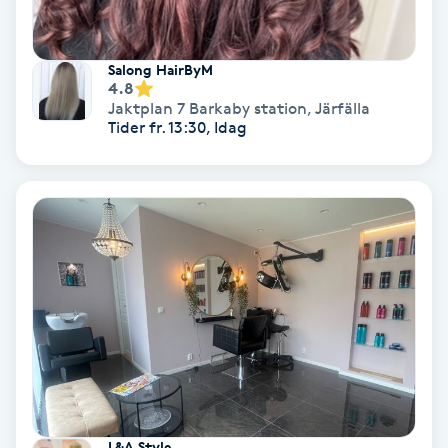
Osteopati
P
Salong HairByM
4.8
Paraffinbehandling
Jaktplan 7 Barkaby station
,
Järfälla
Tider fr. 13:30, Idag
Pedikyr
Pensionärklippning
Permanent
Permanent hårborttagning
Permanent ögonbrynsmakeup
Personal shopper
L&A Style