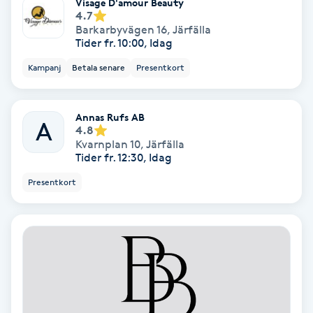
Visage D'amour Beauty
4.7
Koppningsmassage
Barkarbyvägen 16
,
Järfälla
Tider fr. 10:00, Idag
Kosmetisk tatuering
Kampanj
Betala senare
Presentkort
Kostrådgivning
Annas Rufs AB
A
4.8
Kroppsinpackning
Kvarnplan 10
,
Järfälla
Tider fr. 12:30, Idag
Kroppspeeling
Presentkort
Käkledsbehandling
Kärlbehandling
L