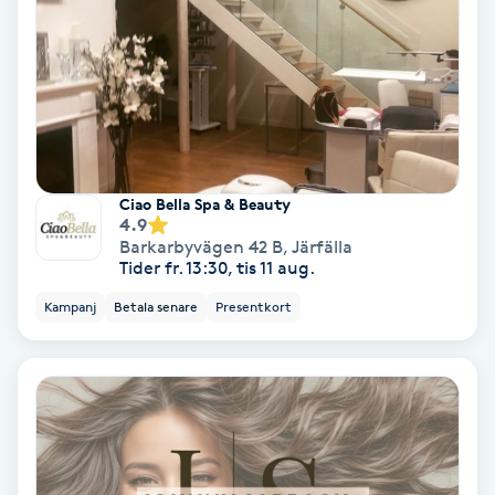
Nagelvård
Naglar borttagning
Naglar reparation
Ciao Bella Spa & Beauty
4.9
Naprapati
Barkarbyvägen 42 B
,
Järfälla
Tider fr. 13:30, tis 11 aug.
Navelpiercing
Kampanj
Betala senare
Presentkort
NBE-massage
Ny frisyr
O