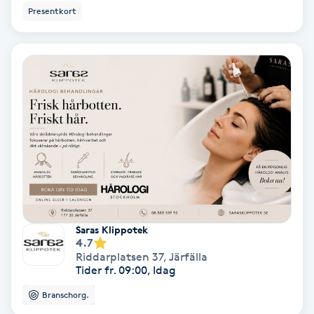
Presentkort
Fransförlängning Volym
Fransk manikyr
Fransrengöring
Frekvensterapi
Friskvård
Friskvårdsmassage
Saras Klippotek
4.7
Frisör
Riddarplatsen 37
,
Järfälla
Tider fr. 09:00, Idag
Funktionsanalys
Branschorg.