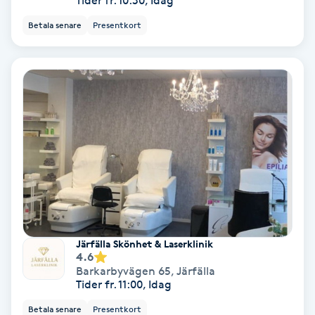
Tider fr. 10:30, Idag
Betala senare
Presentkort
IPL
IPL hårborttagning
IR-massage
J
Japansk massage
K
K18
Järfälla Skönhet & Laserklinik
4.6
Katun fransar
Barkarbyvägen 65
,
Järfälla
Tider fr. 11:00, Idag
Kemisk peeling
Betala senare
Presentkort