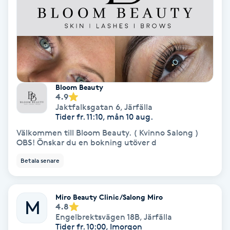
Laserbehandling
Lashlift Keratin
LED-ljusterapi
Bloom Beauty
Liktornar
4.9
Jaktfalksgatan 6
,
Järfälla
Tider fr. 11:10, mån 10 aug.
LPG
Välkommen till Bloom Beauty. ( Kvinno Salong )
OBS! Önskar du en bokning utöver d
LPG-behandling
Betala senare
LPG-massage
Miro Beauty Clinic/Salong Miro
M
Luggklippning
4.8
Engelbrektsvägen 18B
,
Järfälla
Tider fr. 10:00, Imorgon