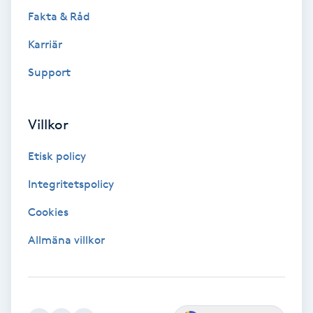
Fakta & Råd
Spa
Karriär
Spa manikyr & pedikyr
Support
Spa-manikyr
Villkor
Spa-pedikyr
Etisk policy
Spraytan
Integritetspolicy
Cookies
Stylist
Allmäna villkor
Sugaring
Svensk massage