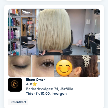
Färgning
Föning
G
Gel naglar
Gelenaglar
Gellack
Ilham Omar
Gellack med förstärkning
4.8
Barkarbyvägen 74
,
Järfälla
Tider fr. 10:00, Imorgon
Gravidmassage
Presentkort
Gravidyoga