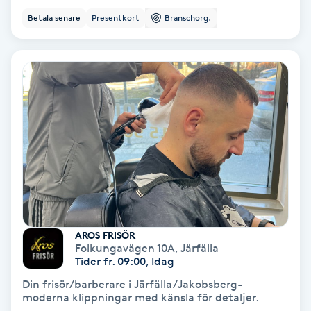
Betala senare
Presentkort
Branschorg.
Fotmassage
Fotsvamp
Fotvård
Fransar
Fransborttagning
Fransfärgning
AROS FRISÖR
Folkungavägen 10A
,
Järfälla
Fransförlängning
Tider fr. 09:00, Idag
Din frisör/barberare i Järfälla/Jakobsberg-
Fransförlängning Megavolym
moderna klippningar med känsla för detaljer.