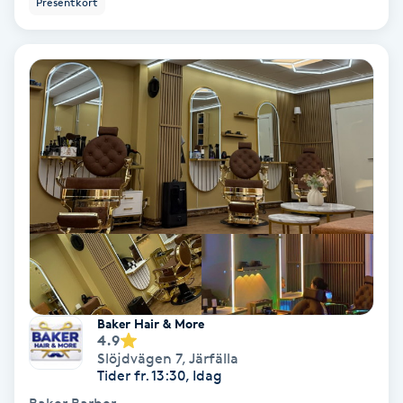
Presentkort
Ansiktsbehandling djuprengörande
B
Babylights
Balayage
Bambumassage
Barber
Barnklippning
Baker Hair & More
4.9
BIAB
Slöjdvägen 7
,
Järfälla
Tider fr. 13:30, Idag
Blowout