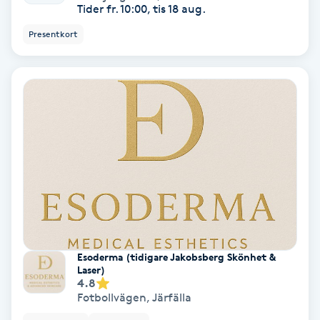
Tider fr. 10:00, tis 18 aug.
PRP (Platelet Rich Plasma)
Presentkort
PRX-T33
Psoriasis
PT
R
Radiofrekvens
Rakning
Esoderma (tidigare Jakobsberg Skönhet &
Laser)
4.8
Reflexologi
Fotbollvägen
,
Järfälla