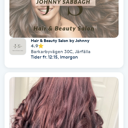
Olaplex
Olaplexbehandling
Ombre
Hair & Beauty Salon by Johnny
4.9
Barkarbyvägen 30C
,
Järfälla
Ombre brows
Tider fr. 12:15, Imorgon
Ombre naglar
Optiker
Ortobionomi
Ortopedi