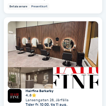
Hollywood Peel
Betala senare
Presentkort
Hot Stone Massage
Hot yoga
Hudföryngring
Huduppstramning
Hudvård
Hyaluronsyra
Hairfine Barkarby
4.8
Hyperhidros
Lansengatan 28
,
Järfälla
Tider fr. 10:00, tis 11 aug.