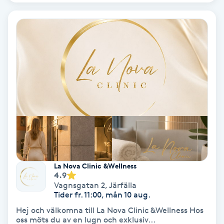
Gruppträning
Gua Sha-massage
H
Hatha Yoga
Headspa
Healing
La Nova Clinic &Wellness
4.9
Herrklippning
Vagnsgatan 2
,
Järfälla
Tider fr. 11:00, mån 10 aug.
HIFU
Hej och välkomna till La Nova Clinic &Wellness Hos
oss möts du av en lugn och exklusiv...