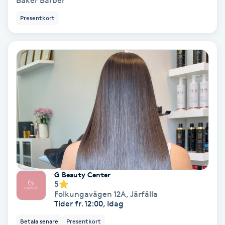
Baker Barber
Presentkort
Bottenfärg
Brynformning
Brynfärgning
Brynplockning
Bröllopsuppsättning
C
Celluliter
G Beauty Center
5
Folkungavägen 12A
,
Järfälla
Coachning
Tider fr. 12:00, Idag
Betala senare
Presentkort