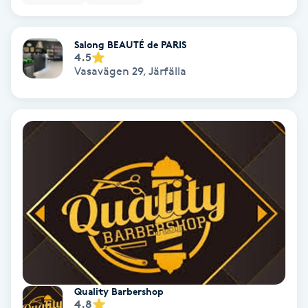
Color correction
Salong BEAUTÉ de PARIS
Cryoterapi
4.5
D
Vasavägen 29
,
Järfälla
Damklippning
Dermapen
Diamantslipning
E
Enzympeeling
Extensions
Quality Barbershop
4.8