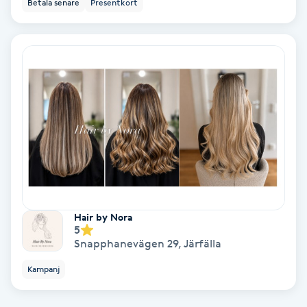
Betala senare
Presentkort
Regndroppsmassage
Reiki
Reikihealing
Reiki massage
Restorative Yoga
Rosacea
Hair by Nora
5
Rosenmetoden
Snapphanevägen 29
,
Järfälla
Kampanj
Ryggmassage
S