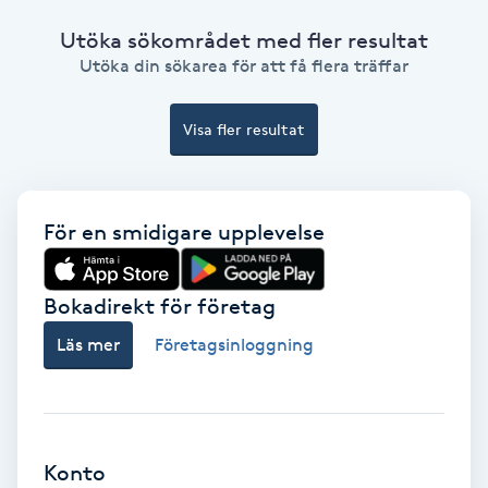
Utöka sökområdet med fler resultat
Samtalsterapi
Utöka din sökarea för att få flera träffar
Senioryoga
Visa fler resultat
Shiatsu
Singelfransar
För en smidigare upplevelse
Sjukgymnastik
Bokadirekt för företag
Skalpmassage
Läs mer
Företagsinloggning
Skinbooster
Sklerosering
Konto