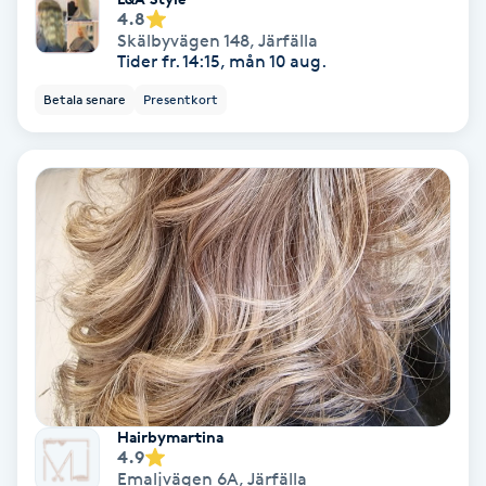
4.8
Skälbyvägen 148
,
Järfälla
Personlig tränare
Tider fr. 14:15, mån 10 aug.
Betala senare
Presentkort
Picolaser
Piercing
Pigmentbehandling
Pigmentfläckar
Plastikkirurgi
Powder brows
Hairbymartina
4.9
Power Yoga
Emaljvägen 6A
,
Järfälla