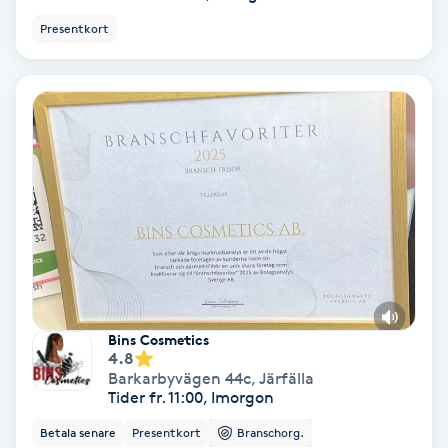
Lymfmassage
Presentkort
Läpptatuering
M
Makeup
Manikyr & Pedikyr
Massage
Medial vägledning
Bins Cosmetics
4.8
Medicinsk massage
Barkarbyvägen 44c
,
Järfälla
Tider fr. 11:00, Imorgon
Meditation
Betala senare
Presentkort
Branschorg.