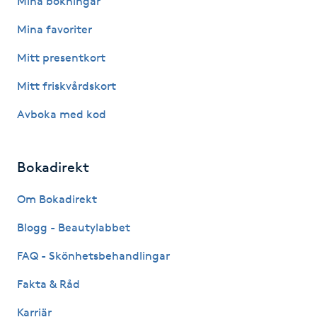
Mina bokningar
Hårborttagning
Mina favoriter
Hårbottenbehandling
Mitt presentkort
Mitt friskvårdskort
Hårförlängning
Avboka med kod
Hårvård
Bokadirekt
Hälsa
Om Bokadirekt
Hälsprickor
Blogg - Beautylabbet
I
FAQ - Skönhetsbehandlingar
Idrottsmassage
Fakta & Råd
IPL
Karriär