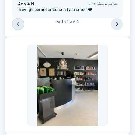
Annie N.
för 2 månader sedan
Fransk manikyr
Trevligt bemötande och lyssnande ❤️
Sida
1
av
4
Fransrengöring
Frekvensterapi
Friskvård
Friskvårdsmassage
Frisör
Funktionsanalys
Färgning