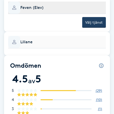
F
Feven (Elev)
Face framing
Välj tjänst
Faceliftmassage
Liliane
Fet hårbotten
Fettreducering
Omdömen
4.5
5
Fibromassage
av
5
Fillers
(
29
)
4
(
10
)
Fotmassage
3
(
1
)