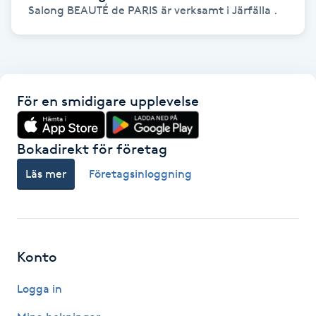
Hot Stone Massage
Salong BEAUTÉ de PARIS är verksamt i Järfälla .
Hot yoga
Hudföryngring
För en smidigare upplevelse
Huduppstramning
Bokadirekt för företag
Hudvård
Läs mer
Företagsinloggning
Hyaluronsyra
Hyperhidros
Konto
Hypnos
Logga in