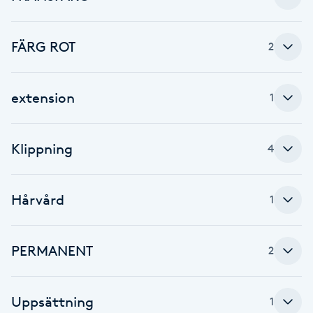
Brynformning
FÄRG ROT
2
Brynfärgning
extension
1
Brynplockning
Bröllopsuppsättning
Klippning
4
C
Hårvård
Celluliter
1
Coachning
PERMANENT
2
Color correction
Uppsättning
1