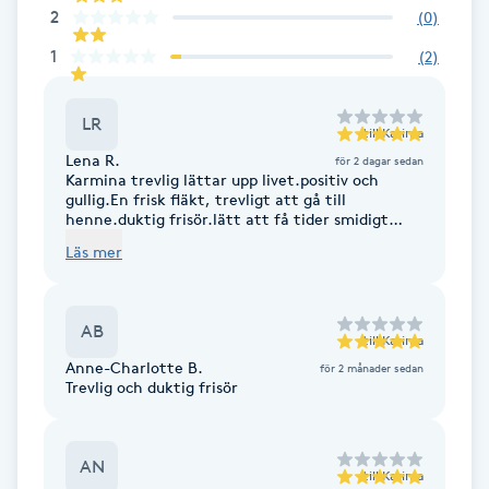
2
(
0
)
Fotsvamp
1
(
2
)
Fotvård
LR
till
Karima
Fransar
Lena R.
för 2 dagar sedan
Karmina trevlig lättar upp livet.positiv och
gullig.En frisk fläkt, trevligt att gå till
Fransborttagning
henne.duktig frisör.lätt att få tider smidigt
med bokadirekt.
Läs mer
Fransfärgning
Fransförlängning
AB
till
Karima
Anne-Charlotte B.
för 2 månader sedan
Trevlig och duktig frisör
Fransförlängning Megavolym
Fransförlängning Volym
AN
till
Karima