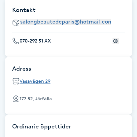
Föning
Kontakt
G
Gel naglar
070-292 51 XX
Gelenaglar
Gellack
Adress
Vasavägen 29
Gellack med förstärkning
177 52, Järfälla
Gravidmassage
Gravidyoga
Ordinarie öppettider
Gruppträning