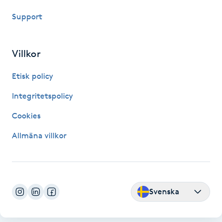
Support
IPL hårborttagning
IR-massage
Villkor
J
Etisk policy
Japansk massage
Integritetspolicy
K
Cookies
K18
Allmäna villkor
Katun fransar
Kemisk peeling
Svenska
Keratinbehandling