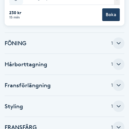
Babylights
230 kr
Boka
15 min
Balayage
FÖNING
Bambumassage
1
Barber
Hårborttagning
1
Barnklippning
Fransförlängning
1
BIAB
Styling
1
Blowout
Bottenfärg
FRANSFÄRG
1