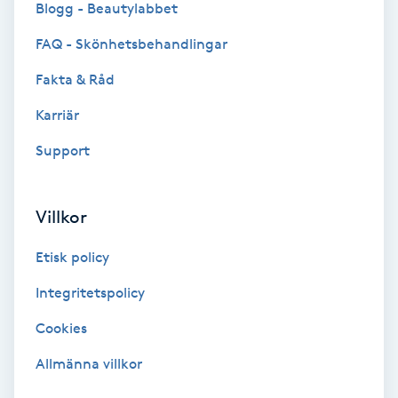
Blogg - Beautylabbet
Bottenfärg
FAQ - Skönhetsbehandlingar
Fakta & Råd
Brynformning
Karriär
Brynfärgning
Support
Brynplockning
Villkor
Bröllopsuppsättning
Etisk policy
C
Integritetspolicy
Celluliter
Cookies
Coachning
Allmänna villkor