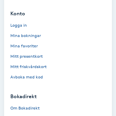
Ansiktsbehandling djuprengörande
Konto
B
Logga in
Babylights
Mina bokningar
Balayage
Mina favoriter
Bambumassage
Mitt presentkort
Mitt friskvårdskort
Barber
Avboka med kod
Barnklippning
Bokadirekt
BIAB
Om Bokadirekt
Blowout