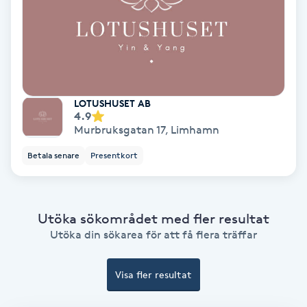
Färgning
Föning
G
LOTUSHUSET AB
Gel naglar
4.9
Murbruksgatan 17
,
Limhamn
Gelenaglar
Betala senare
Presentkort
Gellack
Utöka sökområdet med fler resultat
Gellack med förstärkning
Utöka din sökarea för att få flera träffar
Gravidmassage
Visa fler resultat
Gravidyoga