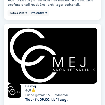
Age ID Beauty är en skönhetssalong som erbjuder
professionell hudvård, anti-age-behandl...
Bottenfärg
Betala senare
Presentkort
Brynformning
Brynfärgning
Brynplockning
Bröllopsuppsättning
C
Celluliter
Ce mej
4.9
Coachning
Linnégatan 16
,
Limhamn
Tider fr. 09:00, tis 11 aug.