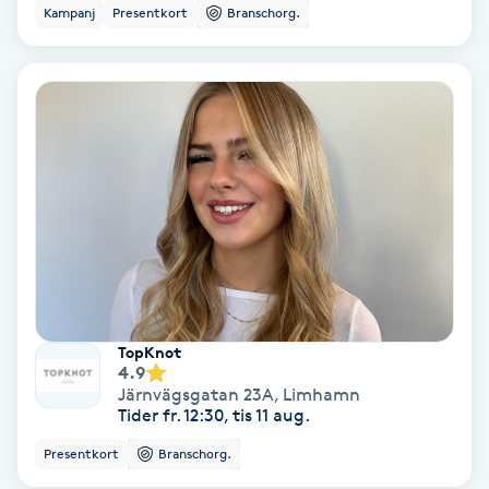
Color correction
Kampanj
Presentkort
Branschorg.
Cryoterapi
D
Damklippning
Dermapen
Diamantslipning
E
TopKnot
Enzympeeling
4.9
Järnvägsgatan 23A
,
Limhamn
Tider fr. 12:30, tis 11 aug.
Extensions
Presentkort
Branschorg.