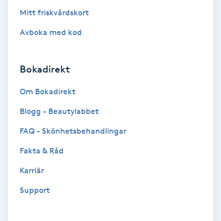
Hollywood Peel
Mitt friskvårdskort
Avboka med kod
Hot Stone Massage
Hot yoga
Bokadirekt
Om Bokadirekt
Hudföryngring
Blogg - Beautylabbet
Huduppstramning
FAQ - Skönhetsbehandlingar
Hudvård
Fakta & Råd
Karriär
Hyaluronsyra
Support
Hyperhidros