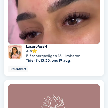
Fransförlängning Volym
Fransk manikyr
Fransrengöring
LuxuryfaceN
Frekvensterapi
4.9
Blåsebergavägen 18
,
Limhamn
Tider fr. 13:30, ons 19 aug.
Friskvård
Presentkort
Friskvårdsmassage
Frisör
Funktionsanalys