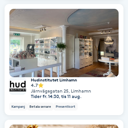
Extensions borttagning
Eyeliner-tatuering
F
Face framing
Faceliftmassage
Fet hårbotten
Hudinstitutet Limhamn
4.7
Fettreducering
Järnvägsgatan 25
,
Limhamn
Tider fr. 14:30, tis 11 aug.
Fibromassage
Kampanj
Betala senare
Presentkort
Fillers