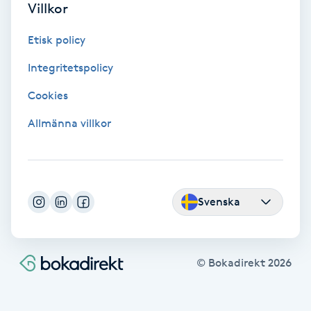
Villkor
Hypnos
Etisk policy
Hårborttagning
Integritetspolicy
Hårbottenbehandling
Cookies
Allmänna villkor
Hårförlängning
Hårvård
Svenska
Hälsa
Hälsprickor
© Bokadirekt
2026
I
Idrottsmassage