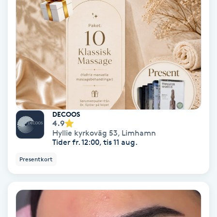
Fotmassage
Fotsvamp
Fotvård
Fransar
DECOOS
Fransborttagning
4.9
Hyllie kyrkoväg 53
,
Limhamn
Tider fr. 12:00, tis 11 aug.
Fransfärgning
Presentkort
Fransförlängning
Fransförlängning Megavolym