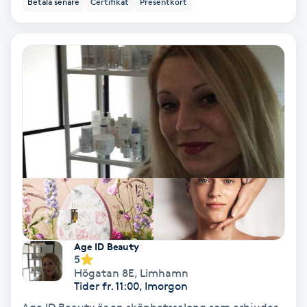
Betala senare
Certifikat
Presentkort
Ansiktsbehandling djuprengörande
B
Babylights
Balayage
Bambumassage
Barber
Barnklippning
Age ID Beauty
5
BIAB
Högatan 8E
,
Limhamn
Tider fr. 11:00, Imorgon
Blowout