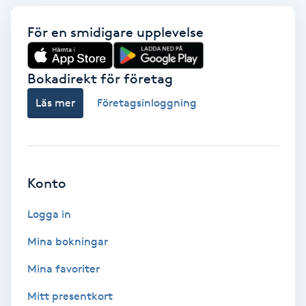
För en smidigare upplevelse
Gruppträning
Gua Sha-massage
Bokadirekt för företag
H
Läs mer
Företagsinloggning
Hatha Yoga
Headspa
Konto
Healing
Logga in
Mina bokningar
Herrklippning
Mina favoriter
HIFU
Mitt presentkort